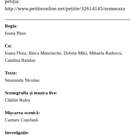
petiția:
http://www.petitieonline.net/petitie/32614145/semneaza
Regia:
Ioana Păun
Cu:
Ioana Flora, Ilinca Manolache, Dobrin Miki, Mihaela Radescu,
Catalina Balalau
Texte:
Smaranda Nicolau
Scenografia și muzica live:
Cătălin Rulea
Mișcarea scenică:
Carmen Coțofană
Investigație: