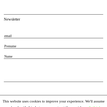
Newsletter
E
m
P
a
r
i
N
e
l
u
n
m
u
e
m
e
This website uses cookies to improve your experience. We'll assume