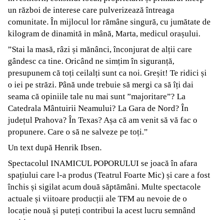
un război de interese care pulverizează întreaga
comunitate. În mijlocul lor rămâne singură, cu jumătate de
kilogram de dinamită in mână, Marta, medicul orașului.
”Stai la masă, râzi și mănânci, înconjurat de alții care
gândesc ca tine. Oricând ne simțim în siguranță,
presupunem că toți ceilalți sunt ca noi. Greșit! Te ridici și
o iei pe străzi. Până unde trebuie să mergi ca să îți dai
seama că opiniile tale nu mai sunt ”majoritare”? La
Catedrala Mântuirii Neamului? La Gara de Nord? În
județul Prahova? În Texas? Așa că am venit să vă fac o
propunere. Care o să ne salveze pe toți.”
Un text după Henrik Ibsen.
Spectacolul INAMICUL POPORULUI se joacă în afara
spațiului care l-a produs (Teatrul Foarte Mic) și care a fost
închis și sigilat acum două săptămâni. Multe spectacole
actuale și viitoare producții ale TFM au nevoie de o
locație nouă și puteți contribui la acest lucru semnând