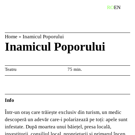
Skip
caută
RO
EN
to
content
Home
»
Inamicul Poporului
Inamicul Poporului
Teatru
75 min.
Info
Într-un oraș care trăiește exclusiv din turism, un medic
descoperă un adevăr care-i polarizează pe toți: apele sunt
infestate. După moartea unui băiețel, presa locală,
investitorii, consiliul local, proprietarii și primarul încep