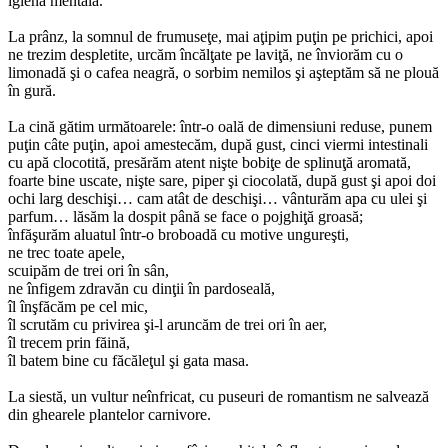
igiena mentală.
La prânz, la somnul de frumuseţe, mai aţipim puţin pe prichici, apoi
ne trezim despletite, urcăm încălţate pe laviţă, ne înviorăm cu o
limonadă şi o cafea neagră, o sorbim nemilos şi aşteptăm să ne plouă
în gură.
La cină gătim următoarele: într-o oală de dimensiuni reduse, punem
puţin câte puţin, apoi amestecăm, după gust, cinci viermi intestinali
cu apă clocotită, presărăm atent nişte bobiţe de splinuţă aromată,
foarte bine uscate, nişte sare, piper şi ciocolată, după gust şi apoi doi
ochi larg deschişi… cam atât de deschişi… vânturăm apa cu ulei şi
parfum… lăsăm la dospit până se face o pojghiţă groasă;
înfăşurăm aluatul într-o broboadă cu motive ungureşti,
ne trec toate apele,
scuipăm de trei ori în sân,
ne înfigem zdravăn cu dinţii în pardoseală,
îl înşfăcăm pe cel mic,
îl scrutăm cu privirea şi-l aruncăm de trei ori în aer,
îl trecem prin făină,
îl batem bine cu făcăleţul şi gata masa.
La siestă, un vultur neînfricat, cu puseuri de romantism ne salvează
din ghearele plantelor carnivore.