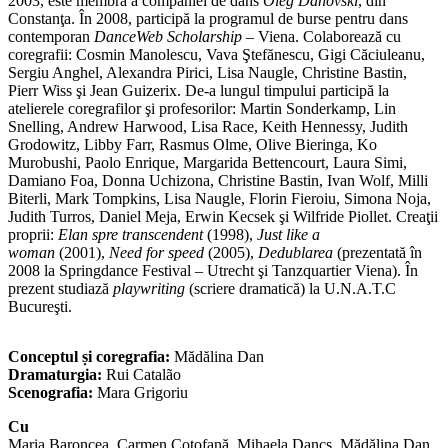
2003, este membră a companiei de dans
Oleg Danovski
, din
Constanţa. În 2008, participă la programul de burse pentru dans
contemporan
DanceWeb Scholarship
– Viena. Colaborează cu
coregrafii: Cosmin Manolescu, Vava Ştefănescu, Gigi Căciuleanu,
Sergiu Anghel, Alexandra Pirici, Lisa Naugle, Christine Bastin,
Pierr Wiss şi Jean Guizerix. De-a lungul timpului participă la
atelierele coregrafilor şi profesorilor: Martin Sonderkamp, Lin
Snelling, Andrew Harwood, Lisa Race, Keith Hennessy, Judith
Grodowitz, Libby Farr, Rasmus Olme, Olive Bieringa, Ko
Murobushi, Paolo Enrique, Margarida Bettencourt, Laura Simi,
Damiano Foa, Donna Uchizona, Christine Bastin, Ivan Wolf, Milli
Biterli, Mark Tompkins, Lisa Naugle, Florin Fieroiu, Simona Noja,
Judith Turros, Daniel Meja, Erwin Kecsek şi Wilfride Piollet. Creaţii
proprii:
Elan spre transcendent
(1998),
Just like a
woman
(2001),
Need for speed
(2005),
Dedublarea
(prezentată în
2008 la Springdance Festival – Utrecht şi Tanzquartier Viena). În
prezent studiază
playwriting
(scriere dramatică) la U.N.A.T.C
Bucureşti.
Conceptul și coregrafia:
Mădălina Dan
Dramaturgia:
Rui Catalão
Scenografia:
Mara Grigoriu
Cu
Maria Baroncea, Carmen Coţofană, Mihaela Dancs, Mădălina Dan