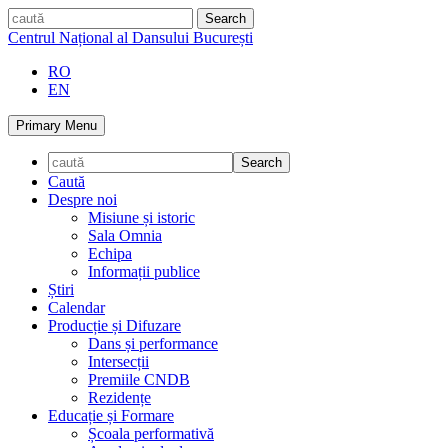
Skip
caută
to
Centrul Național al Dansului București
content
RO
EN
Primary Menu
Caută
Despre noi
Misiune și istoric
Sala Omnia
Echipa
Informații publice
Știri
Calendar
Producție și Difuzare
Dans și performance
Intersecții
Premiile CNDB
Rezidențe
Educație și Formare
Școala performativă