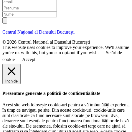
E
m
P
a
r
N
i
e
u
l
n
m
u
e
Centrul Național al Dansului București
m
e
© 2026 Centrul Național al Dansului București
This website uses cookies to improve your experience. We'll assume
you're ok with this, but you can opt-out if you wish.
Setări de
cookie
Accept
Închide
Prezentare generale a politicii de confidentialitate
Acest site web folosește cookie-uri pentru a vă îmbunătăți experiența
în timp ce navigați pe site. Din aceste cookie-uri, cookie-urile care
sunt clasificate ca fiind necesare sunt stocate pe browserul dvs.,
deoarece sunt esențiale pentru funcționarea funcționalităților de bază
ale site-ului. De asemenea, folosim cookie-uri terțe care ne ajută să
analizăm și să înțelegem cum utilizați acest site web. Aceste cookie-