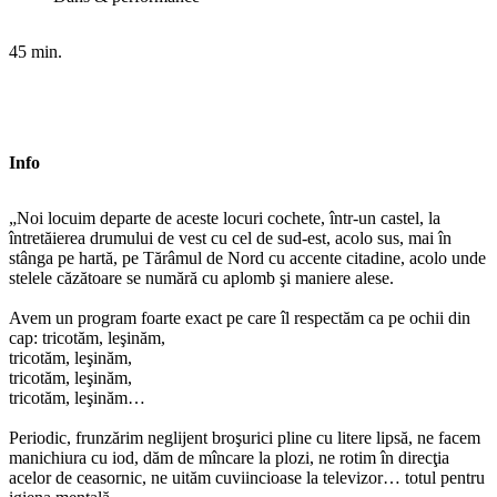
45 min.
Info
„Noi locuim departe de aceste locuri cochete, într-un castel, la
întretăierea drumului de vest cu cel de sud-est, acolo sus, mai în
stânga pe hartă, pe Tărâmul de Nord cu accente citadine, acolo unde
stelele căzătoare se numără cu aplomb şi maniere alese.
Avem un program foarte exact pe care îl respectăm ca pe ochii din
cap: tricotăm, leşinăm,
tricotăm, leşinăm,
tricotăm, leşinăm,
tricotăm, leşinăm…
Periodic, frunzărim neglijent broşurici pline cu litere lipsă, ne facem
manichiura cu iod, dăm de mîncare la plozi, ne rotim în direcţia
acelor de ceasornic, ne uităm cuviincioase la televizor… totul pentru