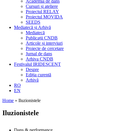
Academia de dans
Cursuri și ateliere
Proiectul RELAY
Proiectul MOVIDA
SEEDS
Mediatecă și Arhivă
Mediatecă
Publicații CNDB
Articole și interviuri
Proiecte de cercetare
Jurnal de dans
Arhiva CNDB
Festivalul IRIDESCENT
Despre
Ediția curentă
Arhivă
RO
EN
Home
»
Iluzionistele
Iluzionistele
Dans & performance