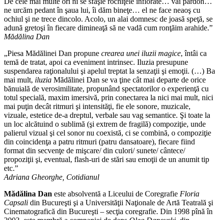
De cele mai multe ori ni se sfâşie rochiţele înflorate… vai pardon…
ne urcăm pedant în şaua lui, îi dăm bineţe… el ne face neaoş cu
ochiul şi ne trece dincolo. Acolo, un alai domnesc de joasă speţă, se
adună gretoşi în fiecare dimineaţă să ne vadă cum ronţăim arahide.”
Mădălina Dan
„Piesa Mădălinei Dan propune
crearea unei iluzii magice
, întâi ca
temă de tratat, apoi ca eveniment intrinsec. Iluzia presupune
suspendarea raţionalului şi apelul treptat la senzaţii şi emoţii. (…) Ba
mai mult,
iluzia
Mădălinei Dan se va ţine cât mai departe de orice
bănuială de verosimilitate, propunând spectatorilor o experienţă cu
totul specială, maxim imersivă, prin conectarea la nici mai mult, nici
mai puţin decât ritmuri şi intensităţi, fie ele sonore, muzicale,
vizuale, estetice de-a dreptul, verbale sau vag semantice. Şi toate la
un loc alcătuind o sublimă (şi extrem de fragilă) compoziţie, unde
palierul vizual şi cel sonor nu coexistă, ci se combină, o compoziţie
din coincidenţa a patru ritmuri (patru dansatoare), fiecare fiind
format din secvenţe de mişcare/ din culori/ sunete/ cântece/
propoziţii şi, eventual, flash-uri de stări sau emoţii de un anumit tip
etc.”
Adriana Gheorghe,
Cotidianul
Mădălina Dan
este absolventă a Liceului de Coregrafie
Floria
Capsali
din Bucureşti şi a Universităţii Naţionale de Artă Teatrală şi
Cinematografică din Bucureşti – secţia coregrafie. Din 1998 pînă în