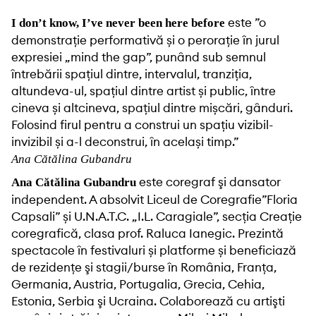
este ”o
I don’t know, I’ve never been here before
demonstrație performativă și o perorație în jurul
expresiei „mind the gap”, punând sub semnul
întrebării spațiul dintre, intervalul, tranziția,
altundeva-ul, spațiul dintre artist și public, între
cineva și altcineva, spațiul dintre mișcări, gânduri.
Folosind firul pentru a construi un spațiu vizibil-
invizibil și a-l deconstrui, în același timp.”
Ana Cătălina Gubandru
este coregraf şi dansator
Ana Cătălina Gubandru
independent. A absolvit Liceul de Coregrafie”Floria
Capsali” și U.N.A.T.C. „I.L. Caragiale”, secţia Creaţie
coregrafică, clasa prof. Raluca Ianegic. Prezintă
spectacole în festivaluri și platforme și beneficiază
de rezidenţe şi stagii/burse în România, Franţa,
Germania, Austria, Portugalia, Grecia, Cehia,
Estonia, Serbia şi Ucraina. Colaborează cu artişti