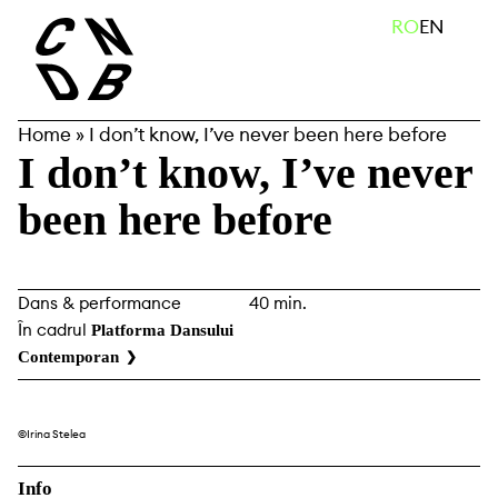
Skip
caută
RO
EN
to
content
Home
»
I don’t know, I’ve never been here before
I don’t know, I’ve never
been here before
Dans & performance
40 min.
În cadrul
Platforma Dansului
Contemporan
©Irina Stelea
Info