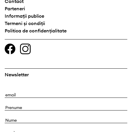
Contact
Parteneri
Informații publice
Termeni și condiții
Politica de confidențialitate
Newsletter
E
m
P
a
r
i
N
e
l
u
n