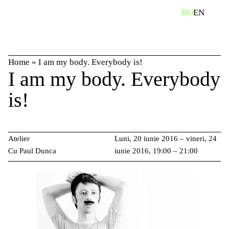
Skip
caută
RO
EN
to
content
Home
»
I am my body. Everybody is!
I am my body. Everybody
is!
Atelier
Luni, 20 iunie 2016 – vineri, 24
Cu Paul Dunca
iunie 2016, 19:00 – 21:00