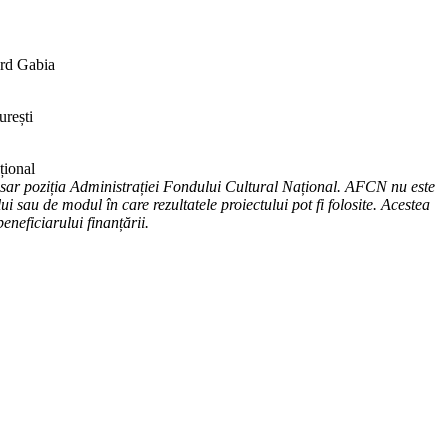
rd Gabia
urești
țional
esar poziția Administrației Fondului Cultural Național. AFCN nu este
ui sau de modul în care rezultatele proiectului pot fi folosite. Acestea
eneficiarului finanțării.