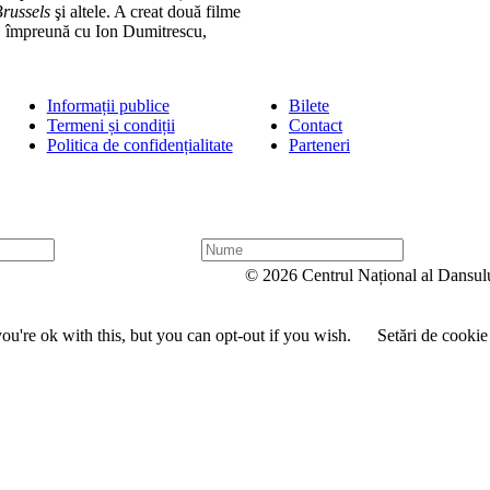
russels
şi altele. A creat două filme
, împreună cu Ion Dumitrescu,
Informații publice
Bilete
Termeni și condiții
Contact
Politica de confidențialitate
Parteneri
N
u
© 2026 Centrul Național al Dansul
m
e
u're ok with this, but you can opt-out if you wish.
Setări de cookie