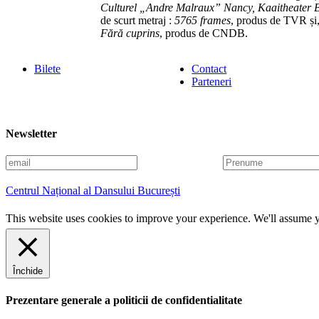
Culturel „Andre Malraux” Nancy, Kaaitheater B
de scurt metraj :
5765 frames
, produs de TVR și
Fără cuprins
, produs de CNDB.
Bilete
Contact
Parteneri
Newsletter
E
P
m
r
a
e
Centrul Național al Dansului București
i
n
l
u
This website uses cookies to improve your experience. We'll assume yo
m
e
Închide
Prezentare generale a politicii de confidentialitate