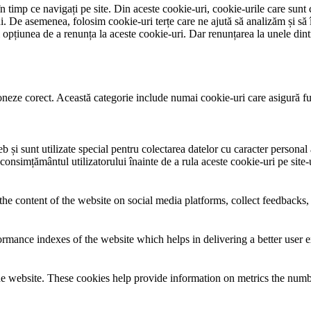
 timp ce navigați pe site. Din aceste cookie-uri, cookie-urile care sunt 
lui. De asemenea, folosim cookie-uri terțe care ne ajută să analizăm și să 
țiunea de a renunța la aceste cookie-uri. Dar renunțarea la unele dintr
neze corect. Această categorie include numai cookie-uri care asigură funcț
și sunt utilizate special pentru colectarea datelor cu caracter personal al
 consimțământul utilizatorului înainte de a rula aceste cookie-uri pe site
the content of the website on social media platforms, collect feedbacks, 
mance indexes of the website which helps in delivering a better user ex
e website. These cookies help provide information on metrics the number 