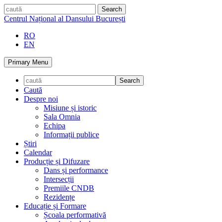
Skip
caută
to
Centrul Național al Dansului București
content
RO
EN
Primary Menu
Caută
Despre noi
Misiune și istoric
Sala Omnia
Echipa
Informații publice
Știri
Calendar
Producție și Difuzare
Dans și performance
Intersecții
Premiile CNDB
Rezidențe
Educație și Formare
Școala performativă