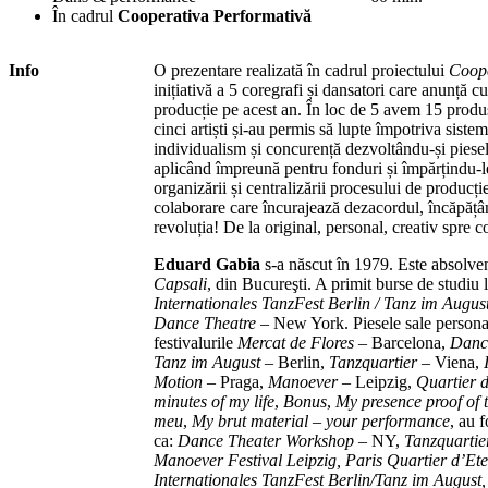
În cadrul
Cooperativa Performativă
Info
O prezentare realizată în cadrul proiectului
Coope
inițiativă a 5 coregrafi și dansatori care anunță 
producție pe acest an. În loc de 5 avem 15 produse
cinci artiști și-au permis să lupte împotriva sistem
individualism și concurență dezvoltându-și piesele
aplicând împreună pentru fonduri și împărțindu-le
organizării și centralizării procesului de producț
colaborare care încurajează dezacordul, încăpățân
revoluția! De la original, personal, creativ spre 
Eduard Gabia
s-a născut în 1979. Este absolve
Capsali
, din Bucureşti. A primit burse de studiu 
Internationales TanzFest Berlin / Tanz im Augus
Dance Theatre
– New York. Piesele sale persona
festivalurile
Mercat de Flores
– Barcelona,
Danc
Tanz im August
– Berlin,
Tanzquartier
– Viena,
Motion
– Praga,
Manoever
– Leipzig,
Quartier 
minutes of my life
,
Bonus
,
My presence proof of 
meu
,
My brut material – your performance
, au f
ca:
Dance Theater Workshop
– NY,
Tanzquartie
Manoever Festival Leipzig, Paris Quartier d’Et
Internationales TanzFest Berlin/Tanz im August,