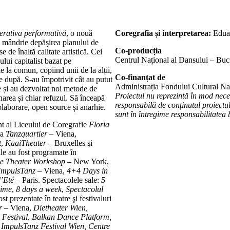
rativa performativă
, o nouă
Coregrafia și interpretarea:
Edua
cu mândrie depășirea planului de
Co-producția
 de înaltă calitate artistică. Cei
Centrul Național al Dansului – Buc
ului capitalist bazat pe
 la comun, copiind unii de la alții,
Co-finanțat
de
 după. S-au împotrivit cât au putut
Administrația Fondului Cultural Na
ie și au dezvoltat noi metode de
Proiectul nu reprezintă în mod nec
area și chiar refuzul. Să înceapă
responsabilă de conținutul proiectul
colaborare, open source și anarhie.
sunt în întregime responsabilitatea b
nt al Liceului de Coregrafie
Floria
la
Tanzquartier
– Viena,
t
,
KaaiTheater
– Bruxelles şi
le au fost programate în
e Theater Workshop
– New York,
ImpulsTanz
– Viena,
4+4 Days in
d’Eté
– Paris. Spectacolele sale:
5
time
,
8 days a week
,
Spectacolul
ost prezentate în teatre şi festivaluri
r
– Viena,
Dietheater Wien,
e Festival, Balkan Dance Platform,
 ImpulsTanz Festival Wien, Centre