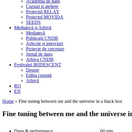
Academia de dans
Cursuri și ateliere
Proiectul RELAY
Proiectul MOVIDA
SEEDS
Mediatecă și Arhivă
Mediatecă
Publicații CNDB
Articole și interviuri
Proiecte de cercetare
Jurnal de dans
Arhiva CNDB
Festivalul IRIDESCENT
Despre
Ediția curentă
Arhivă
RO
EN
Home
»
Fine tuning between me and the universe in a black box
Fine tuning between me and the universe i
Dans & performance
60 min.