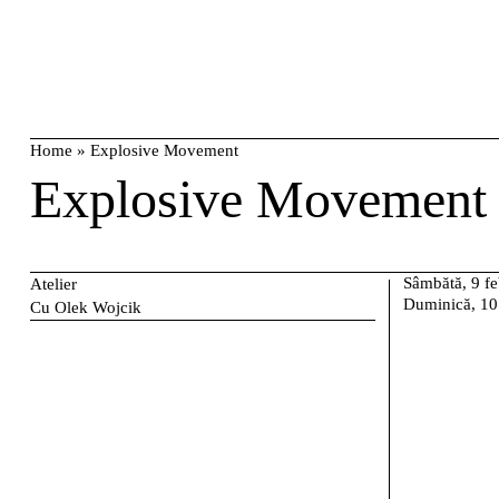
Skip
caută
to
content
Home
»
Explosive Movement
Explosive Movement
Sâmbătă, 9 fe
Atelier
Duminică, 10
Cu Olek Wojcik