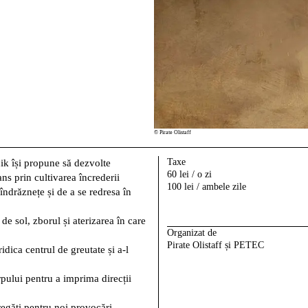
© Pirate Olistaff
Taxe
ik
își propune să dezvolte
60 lei / o zi
ns prin cultivarea încrederii
100 lei / ambele zile
îndrăznețe și de a se redresa în
 de sol, zborul și aterizarea în care
Organizat de
Pirate Olistaff și PETEC
dica centrul de greutate și a-l
pului pentru a imprima direcții
regăti pentru noi provocări.