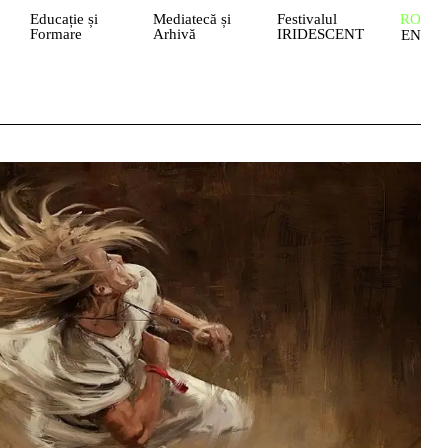
Educație și
Mediatecă și
Festivalul
RO
Formare
Arhivă
IRIDESCENT
EN