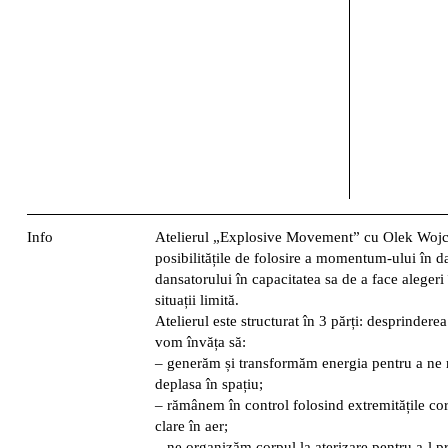
Info
Atelierul „Explosive Movement” cu
Olek Wojc
posibilitățile de folosire a momentum-ului în da
dansatorului în capacitatea sa de a face alegeri 
situații limită.
Atelierul este structurat în 3 părți: desprinderea
vom învăța să:
– generăm și transformăm energia pentru a ne ri
deplasa în spațiu;
– rămânem în control folosind extremitățile cor
clare în aer;
– ne organizăm corpul la aterizare pentru a-l p