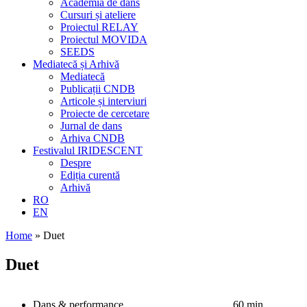
Academia de dans
Cursuri și ateliere
Proiectul RELAY
Proiectul MOVIDA
SEEDS
Mediatecă și Arhivă
Mediatecă
Publicații CNDB
Articole și interviuri
Proiecte de cercetare
Jurnal de dans
Arhiva CNDB
Festivalul IRIDESCENT
Despre
Ediția curentă
Arhivă
RO
EN
Home
»
Duet
Duet
Dans & performance
60 min.