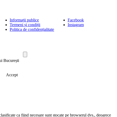
Informații publice
Facebook
Termeni și condiții
Instagram
Politica de confidențialitate
ui București
Accept
clasificate ca fiind necesare sunt stocate pe browserul dvs., deoarece