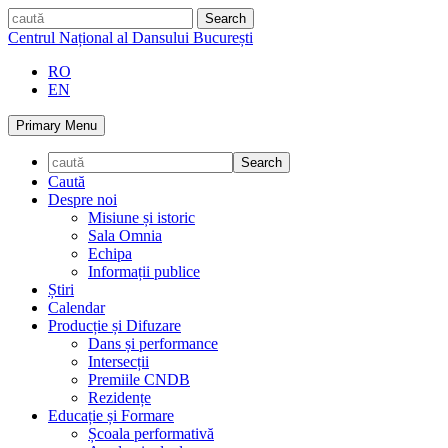
Skip
caută
to
Centrul Național al Dansului București
content
RO
EN
Primary Menu
Caută
Despre noi
Misiune și istoric
Sala Omnia
Echipa
Informații publice
Știri
Calendar
Producție și Difuzare
Dans și performance
Intersecții
Premiile CNDB
Rezidențe
Educație și Formare
Școala performativă