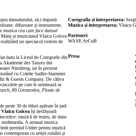
upra dansatorului, să-i impună
Coregrafia și interpretarea:
Sergi
rofoane, difuzoare și instrumente,
Muzica și interpretarea:
Vlaicu G
e muzica cea care face dansul
Parteneri
 Matiș și muzicianul Vlaicu Golcea
WASP, ArCuB
 realizând un spectacol extrem de
Presa
iat dans la Liceul de Coregrafie din
e la Akademie des Tanzes din
eater Nürnberg, iar în prezent
colaborând cu Colette Sadler-Stammer
altz & Guests Company. De câțiva
pectacolele pe care le semnează se
rch, 89.Grenzenlos, Ploaie de
 peste 30 de titluri apărute în țară
,
Vlaicu Golcea
își desfășoară
sincretice: muzică de teatru, de dans
ții multimedia. A semnat muzica
primit premiul Uniter pentru muzică
s contemporan cu artiști români și