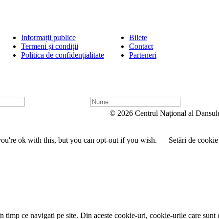
Informații publice
Bilete
Termeni și condiții
Contact
Politica de confidențialitate
Parteneri
N
u
© 2026 Centrul Național al Dansul
m
e
u're ok with this, but you can opt-out if you wish.
Setări de cookie
 timp ce navigați pe site. Din aceste cookie-uri, cookie-urile care sunt 