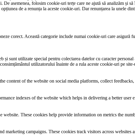
lui. De asemenea, folosim cookie-uri terțe care ne ajută să analizăm și să 
țiunea de a renunța la aceste cookie-uri. Dar renunțarea la unele dintr
neze corect. Această categorie include numai cookie-uri care asigură funcț
și sunt utilizate special pentru colectarea datelor cu caracter personal al
 consimțământul utilizatorului înainte de a rula aceste cookie-uri pe site
the content of the website on social media platforms, collect feedbacks, 
mance indexes of the website which helps in delivering a better user ex
e website. These cookies help provide information on metrics the number 
and marketing campaigns. These cookies track visitors across websites a