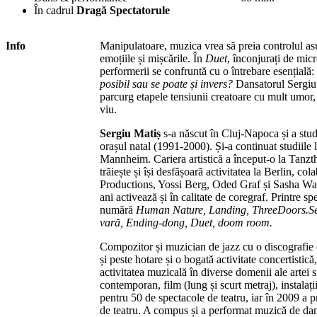
În cadrul
Dragă Spectatorule
Info
Manipulatoare, muzica vrea să preia controlul as
emoțiile și mișcările. În
Duet
, înconjurați de mic
performerii se confruntă cu o întrebare esențială:
posibil sau se poate și invers?
Dansatorul Sergiu
parcurg etapele tensiunii creatoare cu mult umor,
viu.
Sergiu Matiș
s-a născut în Cluj-Napoca și a stud
orașul natal (1991-2000). Și-a continuat studiil
Mannheim. Cariera artistică a început-o la Tanzth
trăiește și își desfășoară activitatea la Berlin, 
Productions, Yossi Berg, Oded Graf și Sasha W
ani activează și în calitate de coregraf. Printre s
numără
Human Nature, Landing, ThreeDoors.Sea
vară, Ending-dong, Duet, doom room.
Compozitor și muzician de jazz cu o discografie de
și peste hotare și o bogată activitate concertistică
activitatea muzicală în diverse domenii ale artei 
contemporan, film (lung și scurt metraj), instala
pentru 50 de spectacole de teatru, iar în 2009 a 
de teatru. A compus și a performat muzică de dan