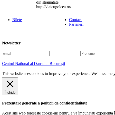
din străinătate.
http://vlaicugolcea.ro/
Bilete
Contact
Parteneri
Newsletter
E
P
m
r
a
e
Centrul Național al Dansului București
i
n
l
u
This website uses cookies to improve your experience. We'll assume yo
m
e
Închide
Prezentare generale a politicii de confidentialitate
Acest site web folosește cookie-uri pentru a vă îmbunătăți experiența în