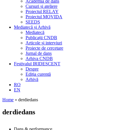
Academia de dans
Cursuri și ateliere
Proiectul RELAY
Proiectul MOVIDA
SEEDS
Mediatecă și Arhivă
Mediatecă
Publicații CNDB
Articole și interviuri
Proiecte de cercetare
Jurnal de dans
Arhiva CNDB
Festivalul IRIDESCENT
Despre
Ediția curentă
Arhivă
RO
EN
Home
»
derdiedans
derdiedans
Dans & performance