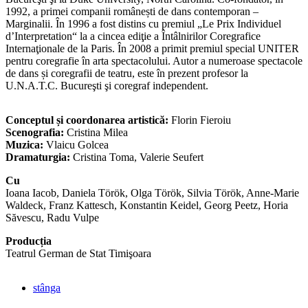
1992, a primei companii românești de dans contemporan –
Marginalii. În 1996 a fost distins cu premiul „Le Prix Individuel
d’Interpretation“ la a cincea ediţie a Întâlnirilor Coregrafice
Internaţionale de la Paris. În 2008 a primit premiul special UNITER
pentru coregrafie în arta spectacolului. Autor a numeroase spectacole
de dans și coregrafii de teatru, este în prezent profesor la
U.N.A.T.C. Bucureşti şi coregraf independent.
Conceptul și coordonarea artistică:
Florin Fieroiu
Scenografia:
Cristina Milea
Muzica:
Vlaicu Golcea
Dramaturgia:
Cristina Toma, Valerie Seufert
Cu
Ioana Iacob, Daniela Török, Olga Török, Silvia Török, Anne-Marie
Waldeck, Franz Kattesch, Konstantin Keidel, Georg Peetz, Horia
Săvescu, Radu Vulpe
Producția
Teatrul German de Stat Timişoara
stânga