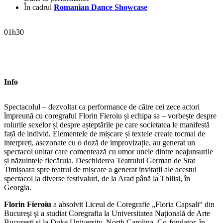
În cadrul
Romanian Dance Showcase
01h30
Info
Spectacolul – dezvoltat ca performance de către cei zece actori
împreună cu coregraful Florin Fieroiu și echipa sa – vorbește despre
rolurile sexelor și despre așteptările pe care societatea le manifestă
față de individ. Elementele de mișcare și textele create tocmai de
interpreți, asezonate cu o doză de improvizație, au generat un
spectacol unitar care comentează cu umor unele dintre neajunsurile
și năzuințele fiecăruia. Deschiderea Teatrului German de Stat
Timișoara spre teatrul de mișcare a generat invitații ale acestui
spectacol la diverse festivaluri, de la Arad până la Tbilisi, în
Georgia.
Florin Fieroiu
a absolvit Liceul de Coregrafie „Floria Capsali“ din
Bucureşi şi a studiat Coregrafia la Universitatea Naţională de Arte
Bucureşti şi la Duke University, North Carolina. Co-fondator, în