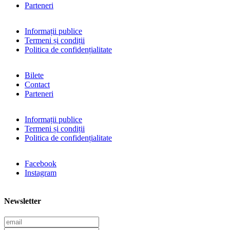
Parteneri
Informații publice
Termeni și condiții
Politica de confidențialitate
Bilete
Contact
Parteneri
Informații publice
Termeni și condiții
Politica de confidențialitate
Facebook
Instagram
Newsletter
E
m