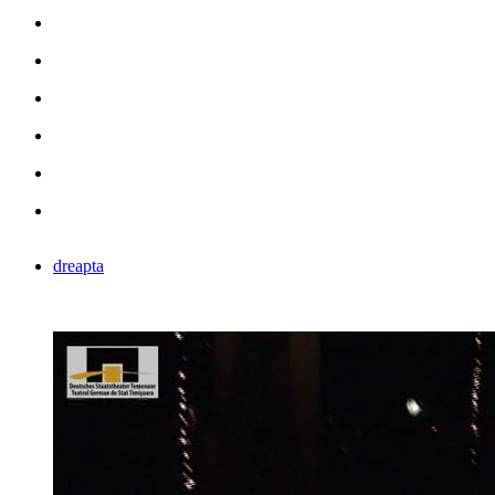
dreapta