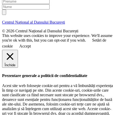
P
a
r
N
i
e
u
l
n
m
u
e
Centrul Național al Dansului București
m
e
© 2026 Centrul Național al Dansului București
This website uses cookies to improve your experience. We'll assume
you're ok with this, but you can opt-out if you wish.
Setări de
cookie
Accept
Închide
Prezentare generale a politicii de confidentialitate
Acest site web folosește cookie-uri pentru a vă îmbunătăți experiența
în timp ce navigați pe site. Din aceste cookie-uri, cookie-urile care
sunt clasificate ca fiind necesare sunt stocate pe browserul dvs.,
deoarece sunt esențiale pentru funcționarea funcționalităților de bază
ale site-ului. De asemenea, folosim cookie-uri terțe care ne ajută să
analizăm și să înțelegem cum utilizați acest site web. Aceste cookie-
uri vor fi stocate în browserul dvs. doar cu acordul dumneavoastră.