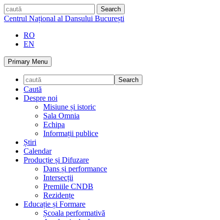
Skip
caută
to
Centrul Național al Dansului București
content
RO
EN
Primary Menu
Caută
Despre noi
Misiune și istoric
Sala Omnia
Echipa
Informații publice
Știri
Calendar
Producție și Difuzare
Dans și performance
Intersecții
Premiile CNDB
Rezidențe
Educație și Formare
Școala performativă