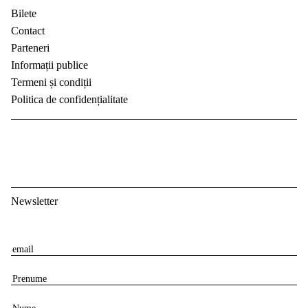
Bilete
Contact
Parteneri
Informații publice
Termeni și condiții
Politica de confidențialitate
Newsletter
E
m
P
a
r
i