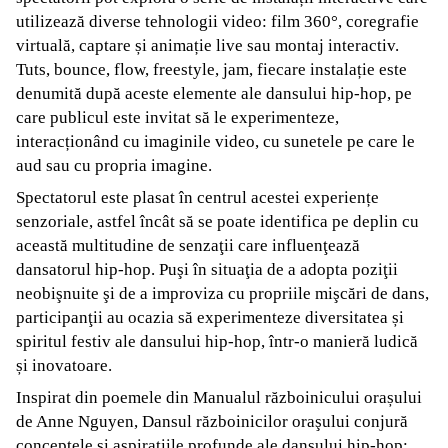
utilizează diverse tehnologii video: film 360°, coregrafie
virtuală, captare și animație live sau montaj interactiv.
Tuts, bounce, flow, freestyle, jam, fiecare instalație este
denumită după aceste elemente ale dansului hip-hop, pe
care publicul este invitat să le experimenteze,
interacționând cu imaginile video, cu sunetele pe care le
aud sau cu propria imagine.
Spectatorul este plasat în centrul acestei experiențe
senzoriale, astfel încât să se poate identifica pe deplin cu
această multitudine de senzaţii care influenţează
dansatorul hip-hop. Puşi în situaţia de a adopta poziţii
neobişnuite şi de a improviza cu propriile mişcări de dans,
participanţii au ocazia să experimenteze diversitatea și
spiritul festiv ale dansului hip-hop, într-o manieră ludică
și inovatoare.
Inspirat din poemele din Manualul războinicului orașului
de Anne Nguyen, Dansul războinicilor oraşului conjură
conceptele şi aspiraţiile profunde ale dansului hip-hop: