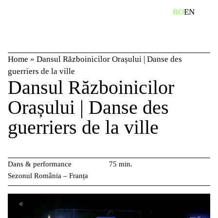
Skip
caută
RO
EN
to
content
Home
»
Dansul Războinicilor Orașului | Danse des
guerriers de la ville
Dansul Războinicilor
Orașului | Danse des
guerriers de la ville
Dans & performance
75 min.
Sezonul România – Franța