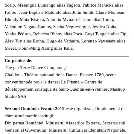
Scalp, Masangila Lumengo alias Yugson, Fabrice Mahicka alias
Faboo, Jean-Baptiste Matondo alias John Smith, Claire Moineau,
Blondy Mota-Kisoka, Antonio Mvuani-Gaston alias Tonio,
Valentine Nagata-Ramos, Sacha Négrevergne, Jessica Noita,
Yanka Pédron, Rebecca Rheny alias Poca, Goyi Tangale alias Tip,
Alex Tuy alias Rotha, Hugo de Vathaire, Lorenzo Vayssiere alias
Sweet, Konh-Ming Xiong alias Killa.
Co-produs de:
The par Terre Dance Company și
Chaillot – Théâtre national de la Danse; Espace 1789, scène
conventionnée pour la danse; Le Prisme – Centre de
développement artistique de Saint-Quentin-en-Yvelines; Mashup
Studio SAS
Sezonul România-Franţa 2019
este organizat şi implementat de
către următoarele instituţii:
Din partea României: Ministerul Afacerilor Externe, Secretariatul
General al Guvernului, Ministerul Culturii şi Identităţii Naţionale,