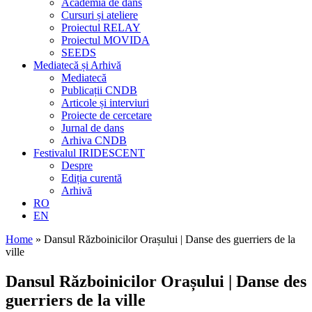
Academia de dans
Cursuri și ateliere
Proiectul RELAY
Proiectul MOVIDA
SEEDS
Mediatecă și Arhivă
Mediatecă
Publicații CNDB
Articole și interviuri
Proiecte de cercetare
Jurnal de dans
Arhiva CNDB
Festivalul IRIDESCENT
Despre
Ediția curentă
Arhivă
RO
EN
Home
»
Dansul Războinicilor Orașului | Danse des guerriers de la
ville
Dansul Războinicilor Orașului | Danse des
guerriers de la ville