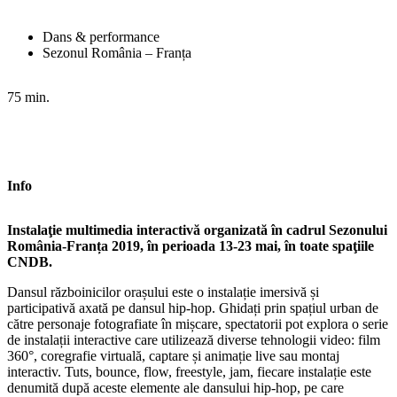
Dans & performance
Sezonul România – Franța
75 min.
Info
Instalaţie multimedia interactivă organizată în cadrul Sezonului
România-Franța 2019, în perioada 13-23 mai, în toate spaţiile
CNDB.
Dansul războinicilor orașului este o instalație imersivă și
participativă axată pe dansul hip-hop. Ghidați prin spațiul urban de
către personaje fotografiate în mișcare, spectatorii pot explora o serie
de instalații interactive care utilizează diverse tehnologii video: film
360°, coregrafie virtuală, captare și animație live sau montaj
interactiv. Tuts, bounce, flow, freestyle, jam, fiecare instalație este
denumită după aceste elemente ale dansului hip-hop, pe care