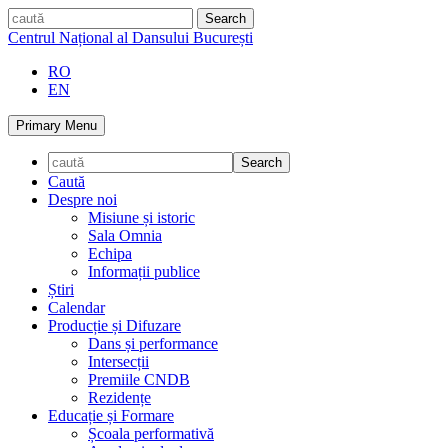
Skip
caută
to
Centrul Național al Dansului București
content
RO
EN
Primary Menu
Caută
Despre noi
Misiune și istoric
Sala Omnia
Echipa
Informații publice
Știri
Calendar
Producție și Difuzare
Dans și performance
Intersecții
Premiile CNDB
Rezidențe
Educație și Formare
Școala performativă