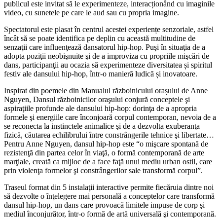
publicul este invitat să le experimenteze, interacționând cu imaginile
video, cu sunetele pe care le aud sau cu propria imagine.
Spectatorul este plasat în centrul acestei experiențe senzoriale, astfel
încât să se poate identifica pe deplin cu această multitudine de
senzaţii care influenţează dansatorul hip-hop. Puşi în situaţia de a
adopta poziţii neobişnuite şi de a improviza cu propriile mişcări de
dans, participanţii au ocazia să experimenteze diversitatea și spiritul
festiv ale dansului hip-hop, într-o manieră ludică și inovatoare.
Inspirat din poemele din Manualul războinicului orașului de Anne
Nguyen, Dansul războinicilor oraşului conjură conceptele şi
aspiraţiile profunde ale dansului hip-hop: dorinţa de a apropria
formele şi energiile care înconjoară corpul contemporan, nevoia de a
se reconecta la instinctele animalice şi de a dezvolta exuberanţa
fizică, căutarea echilibrului între constrângerile tehnice şi libertate…
Pentru Anne Nguyen, dansul hip-hop este “o mişcare spontană de
rezistenţă din partea celor în viaţă, o formă contemporană de arte
marţiale, creată ca mijloc de a face faţă unui mediu urban ostil, care
prin violenţa formelor şi constrângerilor sale transformă corpul”.
Traseul format din 5 instalaţii interactive permite fiecăruia dintre noi
să dezvolte o înţelegere mai personală a conceptelor care transformă
dansul hip-hop, un dans care provoacă limitele impuse de corp şi
mediul înconjurător, într-o formă de artă universală şi contemporană.