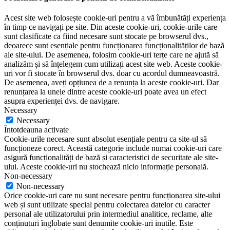
Acest site web folosește cookie-uri pentru a vă îmbunătăți experiența
în timp ce navigați pe site. Din aceste cookie-uri, cookie-urile care
sunt clasificate ca fiind necesare sunt stocate pe browserul dvs.,
deoarece sunt esențiale pentru funcționarea funcționalităților de bază
ale site-ului. De asemenea, folosim cookie-uri terțe care ne ajută să
analizăm și să înțelegem cum utilizați acest site web. Aceste cookie-
uri vor fi stocate în browserul dvs. doar cu acordul dumneavoastră.
De asemenea, aveți opțiunea de a renunța la aceste cookie-uri. Dar
renunțarea la unele dintre aceste cookie-uri poate avea un efect
asupra experienței dvs. de navigare.
Necessary
Necessary
Întotdeauna activate
Cookie-urile necesare sunt absolut esențiale pentru ca site-ul să
funcționeze corect. Această categorie include numai cookie-uri care
asigură funcționalități de bază și caracteristici de securitate ale site-
ului. Aceste cookie-uri nu stochează nicio informație personală.
Non-necessary
Non-necessary
Orice cookie-uri care nu sunt necesare pentru funcționarea site-ului
web și sunt utilizate special pentru colectarea datelor cu caracter
personal ale utilizatorului prin intermediul analitice, reclame, alte
conținuturi înglobate sunt denumite cookie-uri inutile. Este