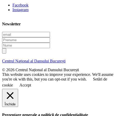
Facebook
Instagram
Newsletter
E
m
P
a
r
N
i
e
u
l
n
m
u
e
Centrul Național al Dansului București
m
e
© 2026 Centrul Național al Dansului București
This website uses cookies to improve your experience. We'll assume
you're ok with this, but you can opt-out if you wish.
Setări de
cookie
Accept
Închide
Prezentare generale a politicii de confidentialitate