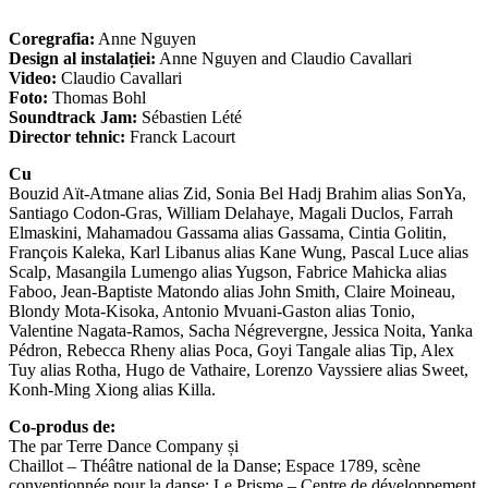
Coregrafia:
Anne Nguyen
Design al instalației:
Anne Nguyen and Claudio Cavallari
Video:
Claudio Cavallari
Foto:
Thomas Bohl
Soundtrack Jam:
Sébastien Lété
Director tehnic:
Franck Lacourt
Cu
Bouzid Aït-Atmane alias Zid, Sonia Bel Hadj Brahim alias SonYa,
Santiago Codon-Gras, William Delahaye, Magali Duclos, Farrah
Elmaskini, Mahamadou Gassama alias Gassama, Cintia Golitin,
François Kaleka, Karl Libanus alias Kane Wung, Pascal Luce alias
Scalp, Masangila Lumengo alias Yugson, Fabrice Mahicka alias
Faboo, Jean-Baptiste Matondo alias John Smith, Claire Moineau,
Blondy Mota-Kisoka, Antonio Mvuani-Gaston alias Tonio,
Valentine Nagata-Ramos, Sacha Négrevergne, Jessica Noita, Yanka
Pédron, Rebecca Rheny alias Poca, Goyi Tangale alias Tip, Alex
Tuy alias Rotha, Hugo de Vathaire, Lorenzo Vayssiere alias Sweet,
Konh-Ming Xiong alias Killa.
Co-produs de:
The par Terre Dance Company și
Chaillot – Théâtre national de la Danse; Espace 1789, scène
conventionnée pour la danse; Le Prisme – Centre de développement