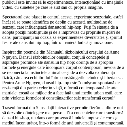
publicul este invitat să le experimenteze, interacționând cu imaginile
video, cu sunetele pe care le aud sau cu propria imagine.
Spectatorul este plasat în centrul acestei experiențe senzoriale, astfel
încât să se poate identifica pe deplin cu această multitudine de
senzaţii care influenţează dansatorul hip-hop. Puşi în situaţia de a
adopta poziţii neobişnuite şi de a improviza cu propriile mişcări de
dans, participanţii au ocazia să experimenteze diversitatea și spiritul
festiv ale dansului hip-hop, într-o manieră ludică și inovatoare.
Inspirat din poemele din Manualul războinicului orașului de Anne
Nguyen, Dansul războinicilor oraşului conjură conceptele şi
aspiraţiile profunde ale dansului hip-hop: dorinţa de a apropria
formele şi energiile care înconjoară corpul contemporan, nevoia de a
se reconecta la instinctele animalice şi de a dezvolta exuberanţa
fizică, căutarea echilibrului între constrângerile tehnice şi libertate…
Pentru Anne Nguyen, dansul hip-hop este “o mişcare spontană de
rezistenţă din partea celor în viaţă, o formă contemporană de arte
marţiale, creată ca mijloc de a face faţă unui mediu urban ostil, care
prin violenţa formelor şi constrângerilor sale transformă corpul”.
Traseul format din 5 instalaţii interactive permite fiecăruia dintre noi
să dezvolte o înţelegere mai personală a conceptelor care transformă
dansul hip-hop, un dans care provoacă limitele impuse de corp şi
mediul înconjurător, într-o formă de artă universală şi contemporană.