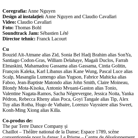
Coregrafia:
Anne Nguyen
Design al instalației:
Anne Nguyen and Claudio Cavallari
Video:
Claudio Cavallari
Foto:
Thomas Bohl
Soundtrack Jam:
Sébastien Lété
Director tehnic:
Franck Lacourt
Cu
Bouzid Aït-Atmane alias Zid, Sonia Bel Hadj Brahim alias SonYa,
Santiago Codon-Gras, William Delahaye, Magali Duclos, Farrah
Elmaskini, Mahamadou Gassama alias Gassama, Cintia Golitin,
François Kaleka, Karl Libanus alias Kane Wung, Pascal Luce alias
Scalp, Masangila Lumengo alias Yugson, Fabrice Mahicka alias
Faboo, Jean-Baptiste Matondo alias John Smith, Claire Moineau,
Blondy Mota-Kisoka, Antonio Mvuani-Gaston alias Tonio,
Valentine Nagata-Ramos, Sacha Négrevergne, Jessica Noita, Yanka
Pédron, Rebecca Rheny alias Poca, Goyi Tangale alias Tip, Alex
Tuy alias Rotha, Hugo de Vathaire, Lorenzo Vayssiere alias Sweet,
Konh-Ming Xiong alias Killa.
Co-produs de:
The par Terre Dance Company și
Chaillot – Théâtre national de la Danse; Espace 1789, scène
conventionnée pour la danse; Le Prisme – Centre de développement