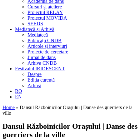
Academia de dans
Cursuri și ateliere
Proiectul RELAY
Proiectul MOVIDA
SEEDS
Mediatecă și Arhivă
Mediatecă
Publicații CNDB
Articole și interviuri
Proiecte de cercetare
Jurnal de dans
Arhiva CNDB
Festivalul IRIDESCENT
Despre
Ediția curentă
Arhivă
RO
EN
Home
»
Dansul Războinicilor Orașului | Danse des guerriers de la
ville
Dansul Războinicilor Orașului | Danse des
guerriers de la ville