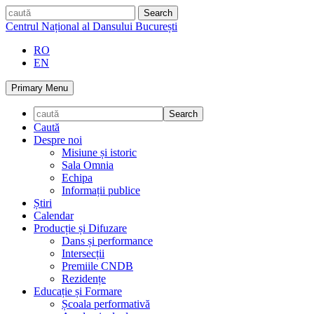
Skip
caută
to
Centrul Național al Dansului București
content
RO
EN
Primary Menu
Caută
Despre noi
Misiune și istoric
Sala Omnia
Echipa
Informații publice
Știri
Calendar
Producție și Difuzare
Dans și performance
Intersecții
Premiile CNDB
Rezidențe
Educație și Formare
Școala performativă