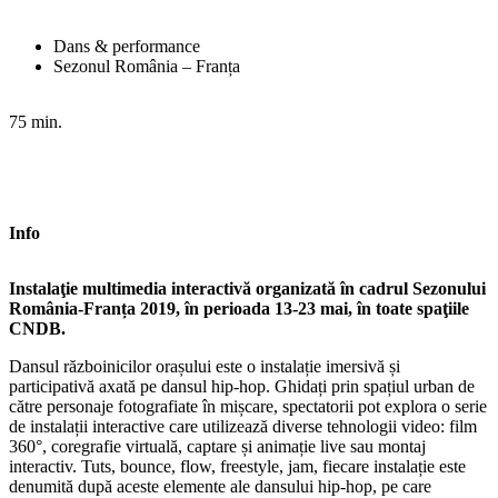
Dans & performance
Sezonul România – Franța
75 min.
Info
Instalaţie multimedia interactivă organizată în cadrul Sezonului
România-Franța 2019, în perioada 13-23 mai, în toate spaţiile
CNDB.
Dansul războinicilor orașului este o instalație imersivă și
participativă axată pe dansul hip-hop. Ghidați prin spațiul urban de
către personaje fotografiate în mișcare, spectatorii pot explora o serie
de instalații interactive care utilizează diverse tehnologii video: film
360°, coregrafie virtuală, captare și animație live sau montaj
interactiv. Tuts, bounce, flow, freestyle, jam, fiecare instalație este
denumită după aceste elemente ale dansului hip-hop, pe care