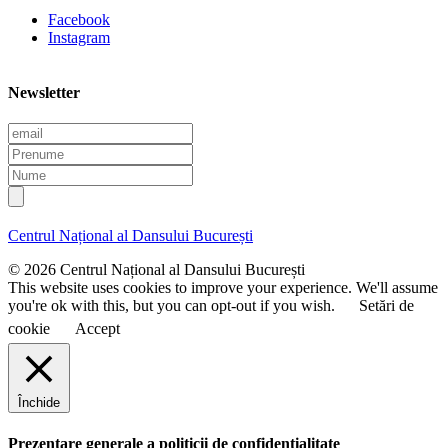
Facebook
Instagram
Newsletter
E
m
P
a
r
N
i
e
u
l
n
m
u
e
Centrul Național al Dansului București
m
e
© 2026 Centrul Național al Dansului București
This website uses cookies to improve your experience. We'll assume
you're ok with this, but you can opt-out if you wish.
Setări de
cookie
Accept
Închide
Prezentare generale a politicii de confidentialitate