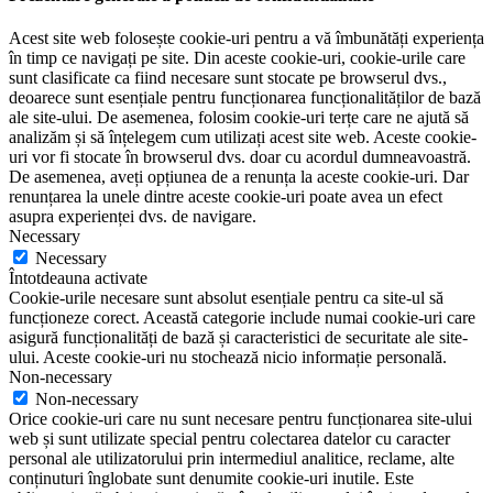
Acest site web folosește cookie-uri pentru a vă îmbunătăți experiența
în timp ce navigați pe site. Din aceste cookie-uri, cookie-urile care
sunt clasificate ca fiind necesare sunt stocate pe browserul dvs.,
deoarece sunt esențiale pentru funcționarea funcționalităților de bază
ale site-ului. De asemenea, folosim cookie-uri terțe care ne ajută să
analizăm și să înțelegem cum utilizați acest site web. Aceste cookie-
uri vor fi stocate în browserul dvs. doar cu acordul dumneavoastră.
De asemenea, aveți opțiunea de a renunța la aceste cookie-uri. Dar
renunțarea la unele dintre aceste cookie-uri poate avea un efect
asupra experienței dvs. de navigare.
Necessary
Necessary
Întotdeauna activate
Cookie-urile necesare sunt absolut esențiale pentru ca site-ul să
funcționeze corect. Această categorie include numai cookie-uri care
asigură funcționalități de bază și caracteristici de securitate ale site-
ului. Aceste cookie-uri nu stochează nicio informație personală.
Non-necessary
Non-necessary
Orice cookie-uri care nu sunt necesare pentru funcționarea site-ului
web și sunt utilizate special pentru colectarea datelor cu caracter
personal ale utilizatorului prin intermediul analitice, reclame, alte
conținuturi înglobate sunt denumite cookie-uri inutile. Este