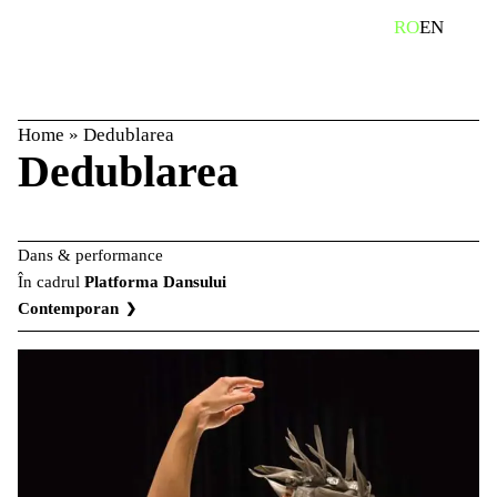
Skip
caută
RO
EN
to
content
Home
»
Dedublarea
Dedublarea
Dans & performance
În cadrul
Platforma Dansului
Contemporan