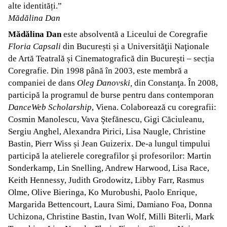
alte identități.”
Mădălina Dan
Mădălina Dan
este absolventă a Liceului de Coregrafie
Floria Capsali
din București și a Universităţii Naţionale
de Artă Teatrală și Cinematografică din Bucureşti – secția
Coregrafie. Din 1998 până în 2003, este membră a
companiei de dans
Oleg Danovski,
din Constanţa. În 2008,
participă la programul de burse pentru dans contemporan
DanceWeb Scholarship
, Viena. Colaborează cu coregrafii:
Cosmin Manolescu, Vava Ştefănescu, Gigi Căciuleanu,
Sergiu Anghel, Alexandra Pirici, Lisa Naugle, Christine
Bastin, Pierr Wiss și Jean Guizerix. De-a lungul timpului
participă la atelierele coregrafilor şi profesorilor: Martin
Sonderkamp, Lin Snelling, Andrew Harwood, Lisa Race,
Keith Hennessy, Judith Grodowitz, Libby Farr, Rasmus
Olme, Olive Bieringa, Ko Murobushi, Paolo Enrique,
Margarida Bettencourt, Laura Simi, Damiano Foa, Donna
Uchizona, Christine Bastin, Ivan Wolf, Milli Biterli, Mark