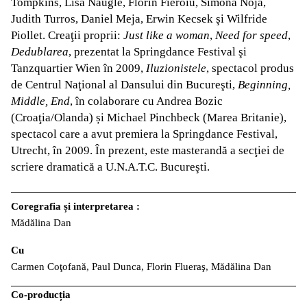
Tompkins, Lisa Naugle, Florin Fieroiu, Simona Noja,
Judith Turros, Daniel Meja, Erwin Kecsek şi Wilfride
Piollet. Creaţii proprii:
Just like a woman
,
Need for speed
,
Dedublarea
, prezentat la Springdance Festival şi
Tanzquartier Wien în 2009,
Iluzionistele
, spectacol produs
de Centrul Naţional al Dansului din Bucureşti,
Beginning,
Middle, End
, în colaborare cu Andrea Bozic
(Croaţia/Olanda) și Michael Pinchbeck (Marea Britanie),
spectacol care a avut premiera la Springdance Festival,
Utrecht, în 2009. În prezent, este masterandă a secţiei de
scriere dramatică a U.N.A.T.C. Bucureşti.
Coregrafia și interpretarea :
Mădălina Dan
Cu
Carmen Coţofană, Paul Dunca, Florin Flueraş, Mădălina Dan
Co-producția