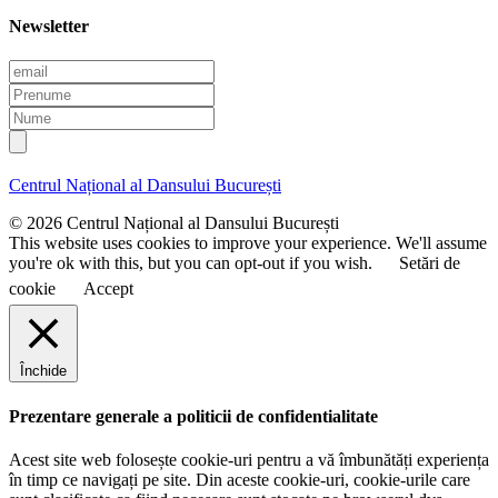
Newsletter
E
m
P
a
r
N
i
e
u
l
n
m
u
e
Centrul Național al Dansului București
m
e
© 2026 Centrul Național al Dansului București
This website uses cookies to improve your experience. We'll assume
you're ok with this, but you can opt-out if you wish.
Setări de
cookie
Accept
Închide
Prezentare generale a politicii de confidentialitate
Acest site web folosește cookie-uri pentru a vă îmbunătăți experiența
în timp ce navigați pe site. Din aceste cookie-uri, cookie-urile care