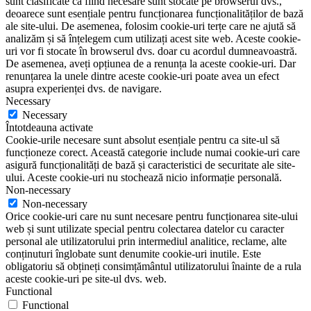
sunt clasificate ca fiind necesare sunt stocate pe browserul dvs.,
deoarece sunt esențiale pentru funcționarea funcționalităților de bază
ale site-ului. De asemenea, folosim cookie-uri terțe care ne ajută să
analizăm și să înțelegem cum utilizați acest site web. Aceste cookie-
uri vor fi stocate în browserul dvs. doar cu acordul dumneavoastră.
De asemenea, aveți opțiunea de a renunța la aceste cookie-uri. Dar
renunțarea la unele dintre aceste cookie-uri poate avea un efect
asupra experienței dvs. de navigare.
Necessary
Necessary
Întotdeauna activate
Cookie-urile necesare sunt absolut esențiale pentru ca site-ul să
funcționeze corect. Această categorie include numai cookie-uri care
asigură funcționalități de bază și caracteristici de securitate ale site-
ului. Aceste cookie-uri nu stochează nicio informație personală.
Non-necessary
Non-necessary
Orice cookie-uri care nu sunt necesare pentru funcționarea site-ului
web și sunt utilizate special pentru colectarea datelor cu caracter
personal ale utilizatorului prin intermediul analitice, reclame, alte
conținuturi înglobate sunt denumite cookie-uri inutile. Este
obligatoriu să obțineți consimțământul utilizatorului înainte de a rula
aceste cookie-uri pe site-ul dvs. web.
Functional
Functional