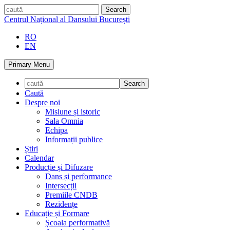
Skip
caută
to
Centrul Național al Dansului București
content
RO
EN
Primary Menu
Caută
Despre noi
Misiune și istoric
Sala Omnia
Echipa
Informații publice
Știri
Calendar
Producție și Difuzare
Dans și performance
Intersecții
Premiile CNDB
Rezidențe
Educație și Formare
Școala performativă