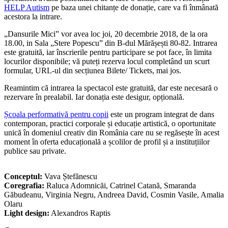
HELP Autism
pe baza unei chitanțe de donație, care va fi înmânată
acestora la intrare.
„Dansurile Mici” vor avea loc joi, 20 decembrie 2018, de la ora
18.00, in Sala „Stere Popescu” din B-dul Mărășești 80-82. Intrarea
este gratuită, iar înscrierile pentru participare se pot face, în limita
locurilor disponibile; vă puteți rezerva locul completând un scurt
formular, URL-ul din secțiunea Bilete/ Tickets, mai jos.
Reamintim că intrarea la spectacol este gratuită, dar este necesară o
rezervare în prealabil. Iar donația este desigur, opțională.
Școala performativă pentru copii
este un program integrat de dans
contemporan, practici corporale și educație artistică, o oportunitate
unică în domeniul creativ din România care nu se regăsește în acest
moment în oferta educațională a școlilor de profil și a instituțiilor
publice sau private.
Conceptul:
Vava Ștefănescu
Coregrafia:
Raluca Adomnicăi, Catrinel Catană, Smaranda
Găbudeanu, Virginia Negru, Andreea David, Cosmin Vasile, Amalia
Olaru
Light design:
Alexandros Raptis