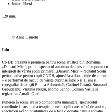
Intrare liberă
120 min.
© Alina Ușurelu
Info
CNDB prezintă o premieră pentru scena artistică din România:
„Dansuri Mici”, primul spectacol autohton de dans contemporan cu
interpreți de vârsta școlii primare. „Dansuri Mici” – recitalul Școlii
performative pentru copii CNDB, ajunsă la a doua ediție de cursuri
– e performat de micuți cu vârste cuprinse între 6 și 11 ani și
coregrafiat de artiștii Raluca Adomnicăi, Catrinel Catană, Smaranda
Găbudeanu, Virginia Negru, Momo Sanno, Cosmin Vasile și
regizoarea Amalia Olaru.
Punerea în scenă are și o componentă umanitară: spectacolul
contribuie la susținerea terapiei pentru copiii care suferă de autism,
spectatorii având posibilitatea de a face o donație către Asociația