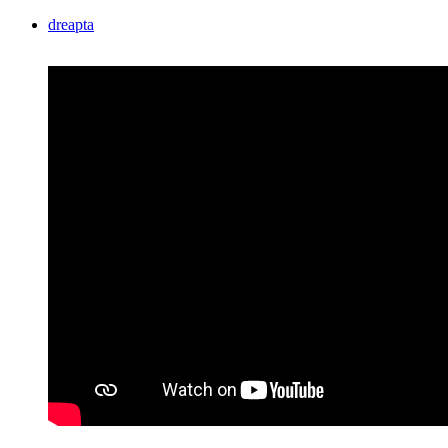
dreapta