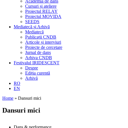
Academia de dans
Cursuri și ateliere
Proiectul RELAY
Proiectul MOVIDA
SEEDS
Mediatecă și Arhivă
Mediatecă
Publicații CNDB
Articole și interviuri
Proiecte de cercetare
Jurnal de dans
Arhiva CNDB
Festivalul IRIDESCENT
Despre
Ediția curentă
Arhivă
RO
EN
Home
»
Dansuri mici
Dansuri mici
Dans & performance