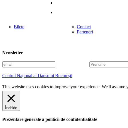
Bilete
Contact
Parteneri
Newsletter
E
P
m
r
a
e
Centrul Național al Dansului București
i
n
l
u
This website uses cookies to improve your experience. We'll assume yo
m
e
Închide
Prezentare generale a politicii de confidentialitate