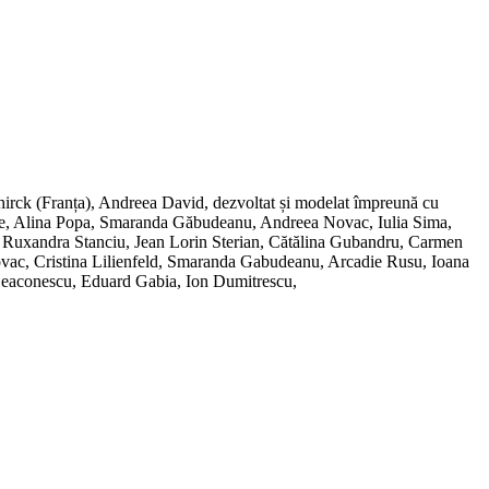
irck (Franța), Andreea David, dezvoltat și modelat împreună cu
e, Alina Popa, Smaranda Găbudeanu, Andreea Novac, Iulia Sima,
d, Ruxandra Stanciu, Jean Lorin Sterian, Cătălina Gubandru, Carmen
ac, Cristina Lilienfeld, Smaranda Gabudeanu, Arcadie Rusu, Ioana
Deaconescu, Eduard Gabia, Ion Dumitrescu,