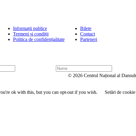
Informații publice
Bilete
Termeni și condiții
Contact
Politica de confidențialitate
Parteneri
N
u
© 2026 Centrul Național al Dansul
m
e
u're ok with this, but you can opt-out if you wish.
Setări de cookie