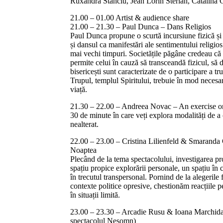
Ruxandra Stanciu, Jean Lorin Sterian, Cătălina
21.00 – 01.00 Artist & audience share
21.00 – 21.30 – Paul Dunca – Dans Religios
Paul Dunca propune o scurtă incursiune fizică și 
și dansul ca manifestări ale sentimentului religios
mai vechi timpuri. Societățile păgâne credeau că 
permite celui în cauză să transceandă fizicul, să 
bisericești sunt caracterizate de o participare a t
Trupul, templul Spiritului, trebuie în mod necesar 
viață.
21.30 – 22.00 – Andreea Novac – An exercise o
30 de minute în care veți explora modalități de a
nealterat.
22.00 – 23.00 – Cristina Lilienfeld & Smaranda 
Noaptea
Plecând de la tema spectacolului, investigarea pr
spațiu propice explorării personale, un spațiu în 
în trecutul transpersonal. Pornind de la alegerile 
contexte politice opresive, chestionăm reacțiile p
în situații limită.
23.00 – 23.30 – Arcadie Rusu & Ioana Marchida
spectacolul Nesomn)