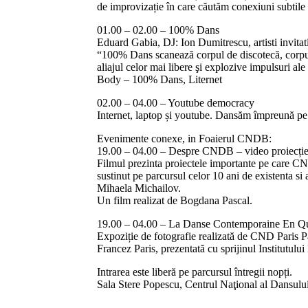
de improvizație în care căutăm conexiuni subtile ș
01.00 – 02.00 – 100% Dans
Eduard Gabia, DJ: Ion Dumitrescu, artisti invitat
“100% Dans scanează corpul de discotecă, corpul
aliajul celor mai libere şi explozive impulsuri a
Body – 100% Dans, Liternet
02.00 – 04.00 – Youtube democracy
Internet, laptop și youtube. Dansăm împreună pe 
Evenimente conexe, in Foaierul CNDB:
19.00 – 04.00 – Despre CNDB – video proiecți
Filmul prezinta proiectele importante pe care CN
sustinut pe parcursul celor 10 ani de existenta si a
Mihaela Michailov.
Un film realizat de Bogdana Pascal.
19.00 – 04.00 – La Danse Contemporaine En Qu
Expoziție de fotografie realizată de CND Paris Pa
Francez Paris, prezentată cu sprijinul Institutulu
Intrarea este liberă pe parcursul întregii nopți.
Sala Stere Popescu, Centrul Naţional al Dansulu