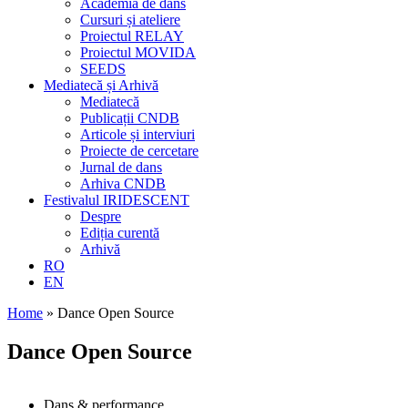
Academia de dans
Cursuri și ateliere
Proiectul RELAY
Proiectul MOVIDA
SEEDS
Mediatecă și Arhivă
Mediatecă
Publicații CNDB
Articole și interviuri
Proiecte de cercetare
Jurnal de dans
Arhiva CNDB
Festivalul IRIDESCENT
Despre
Ediția curentă
Arhivă
RO
EN
Home
»
Dance Open Source
Dance Open Source
Dans & performance