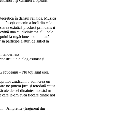
 Gubandru și Carmen Coțofană.
teoretică în dansul religios. Muzica
 au însoțit omenirea încă din cele
starea extatică produsă prin dans îi
devină una cu divinitatea. Slujbele
rupului la rugăciunea comunitară.
să participe alături de suflet la
n tenderness
 construi un dialog asumat și
Gabudeanu – Nu toți sunt eroi.
opriilor „rădăcini”, vom crea un
care ne putem juca și totodată cauta
făcute de cei dinaintea noastră în
e care le-am avea fiecare dintre noi
n – Amprente (fragment din