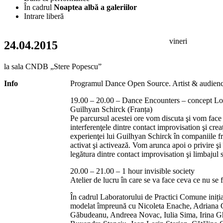
În cadrul
Noaptea albă a galeriilor
Intrare liberă
vineri
24.04.2015
la sala CNDB „Stere Popescu”
Info
Programul Dance Open Source. Artist & audience
19.00 – 20.00 – Dance Encounters – concept Lor
Guilhyan Schirck (Franța)
Pe parcursul acestei ore vom discuta şi vom face
interferenţele dintre contact improvisation şi crea
experienţei lui Guilhyan Schirck în companiile fr
activat şi activează. Vom arunca apoi o privire şi
legătura dintre contact improvisation şi limbajul 
20.00 – 21.00 – 1 hour invisible society
Atelier de lucru în care se va face ceva ce nu se 
În cadrul Laboratorului de Practici Comune iniți
modelat împreună cu Nicoleta Enache, Adriana
Găbudeanu, Andreea Novac, Iulia Sima, Irina Ghe