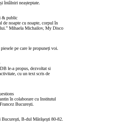
i întâlniri neașteptate.
i & public
 de noapte cu noapte, corpul în
le lui.” Mihaela Michailov, My Disco
piesele pe care le propuneți voi.
e
DB le-a propus, dezvoltat si
ctivitate, cu un text scris de
estions
ntin în colaborare cu Institutul
i Francez București.
i Bucureşti, B-dul Mărăşeşti 80-82.