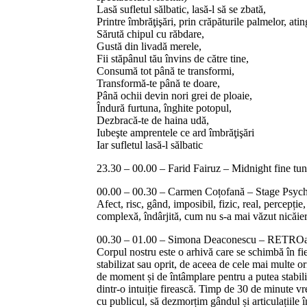
Lasă sufletul sălbatic, lasă-l să se zbată,
Printre îmbrăţişări, prin crăpăturile palmelor, atin
Sărută chipul cu răbdare,
Gustă din livadă merele,
Fii stăpânul tău învins de către tine,
Consumă tot până te transformi,
Transformă-te până te doare,
Până ochii devin nori grei de ploaie,
Îndură furtuna, înghite potopul,
Dezbracă-te de haina udă,
Iubeşte amprentele ce ard îmbrăţişări
Iar sufletul lasă-l sălbatic
23.30 – 00.00 – Farid Fairuz – Midnight fine tun
00.00 – 00.30 – Carmen Coțofană – Stage Psych
Afect, risc, gând, imposibil, fizic, real, percepție,
complexă, îndârjită, cum nu s-a mai văzut nicăie
00.30 – 01.00 – Simona Deaconescu – RETROa
Corpul nostru este o arhivă care se schimbă în fi
stabilizat sau oprit, de aceea de cele mai multe o
de moment și de întâmplare pentru a putea stabiliz
dintr-o intuiție firească. Timp de 30 de minute v
cu publicul, să dezmorțim gândul și articulațiile 