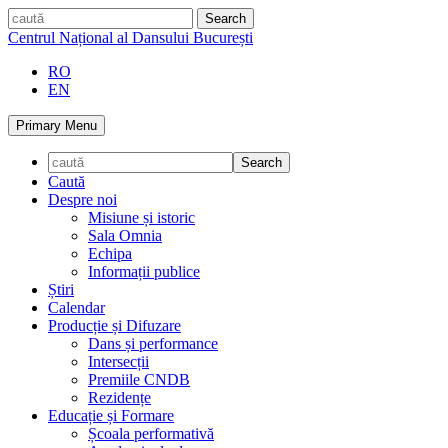
Skip
caută
to
Centrul Național al Dansului București
content
RO
EN
Primary Menu
Caută
Despre noi
Misiune și istoric
Sala Omnia
Echipa
Informații publice
Știri
Calendar
Producție și Difuzare
Dans și performance
Intersecții
Premiile CNDB
Rezidențe
Educație și Formare
Școala performativă