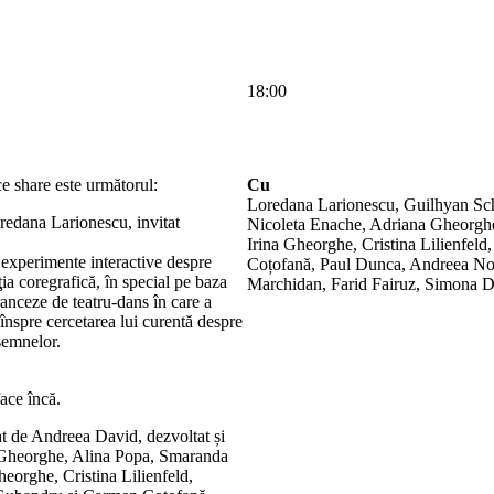
18:00
 share este următorul:
Cu
Loredana Larionescu, Guilhyan Sch
edana Larionescu, invitat
Nicoleta Enache, Adriana Gheorgh
Irina Gheorghe, Cristina Lilienfel
 experimente interactive despre
Coțofană, Paul Dunca, Andreea Nov
ţia coregrafică, în special pe baza
Marchidan, Farid Fairuz, Simona 
anceze de teatru-dans în care a
 înspre cercetarea lui curentă despre
semnelor.
face încă.
at de Andreea David, dezvoltat și
 Gheorghe, Alina Popa, Smaranda
orghe, Cristina Lilienfeld,