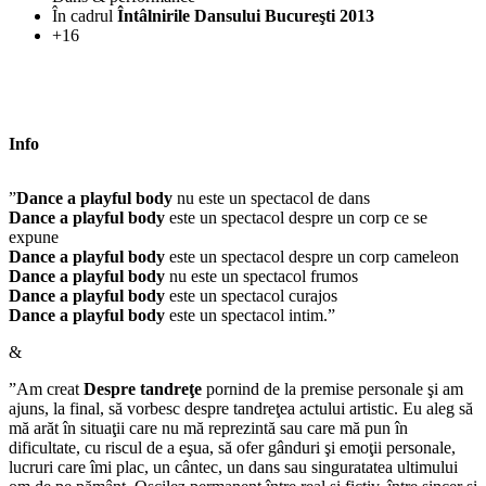
În cadrul
Întâlnirile Dansului Bucureşti 2013
+16
Info
”
Dance a playful body
nu este un spectacol de dans
Dance a playful body
este un spectacol despre un corp ce se
expune
Dance a playful body
este un spectacol despre un corp cameleon
Dance a playful body
nu este un spectacol frumos
Dance a playful body
este un spectacol curajos
Dance a playful body
este un spectacol intim.”
&
”Am creat
Despre tandreţe
pornind de la premise personale şi am
ajuns, la final, să vorbesc despre tandreţea actului artistic. Eu aleg să
mă arăt în situaţii care nu mă reprezintă sau care mă pun în
dificultate, cu riscul de a eşua, să ofer gânduri şi emoţii personale,
lucruri care îmi plac, un cântec, un dans sau singuratatea ultimului