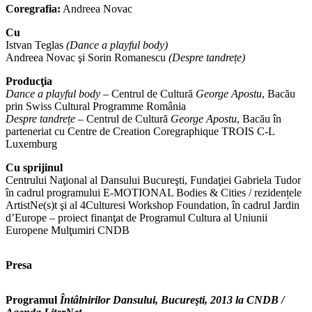
Coregrafia:
Andreea Novac
Cu
Istvan Teglas
(Dance a playful body)
Andreea Novac şi Sorin Romanescu
(Despre tandrețe)
Producţia
Dance a playful body
– Centrul de Cultură
George Apostu
, Bacău
prin Swiss Cultural Programme România
Despre tandrețe
– Centrul de Cultură
George Apostu
, Bacău în
parteneriat cu Centre de Creation Coregraphique TROIS C-L
Luxemburg
Cu sprijinul
Centrului Naţional al Dansului Bucureşti, Fundaţiei Gabriela Tudor
în cadrul programului E-MOTIONAL Bodies & Cities / rezidențele
ArtistNe(s)t şi al 4Culturesi Workshop Foundation, în cadrul Jardin
d’Europe – proiect finanţat de Programul Cultura al Uniunii
Europene Mulţumiri CNDB
Presa
Programul
Întâlnirilor Dansului, Bucureşti, 2013 la CNDB /