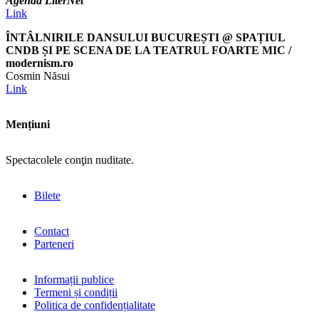
Agenda LiterNet
Link
ÎNTÂLNIRILE DANSULUI BUCUREȘTI @ SPAȚIUL
CNDB ȘI PE SCENA DE LA TEATRUL FOARTE MIC /
modernism.ro
Cosmin Năsui
Link
Mențiuni
Spectacolele conţin nuditate.
Bilete
Contact
Parteneri
Informații publice
Termeni și condiții
Politica de confidențialitate