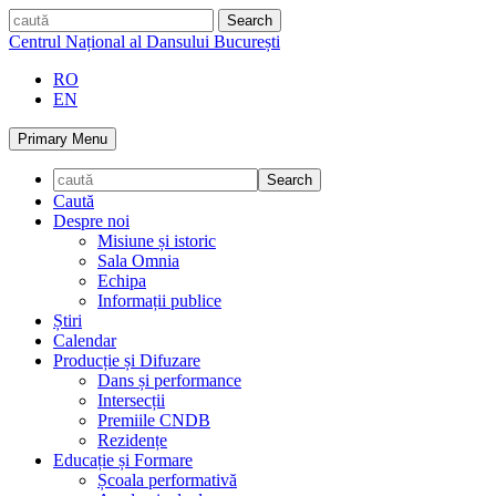
Skip
caută
to
Centrul Național al Dansului București
content
RO
EN
Primary Menu
Caută
Despre noi
Misiune și istoric
Sala Omnia
Echipa
Informații publice
Știri
Calendar
Producție și Difuzare
Dans și performance
Intersecții
Premiile CNDB
Rezidențe
Educație și Formare
Școala performativă