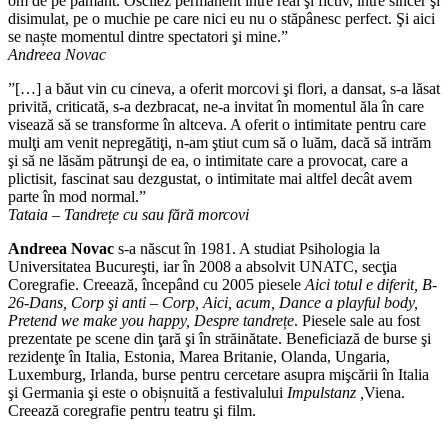
om de pe pământ. Oscilez permanent între real şi fictiv, între sincer şi
disimulat, pe o muchie pe care nici eu nu o stăpânesc perfect. Şi aici
se naște momentul dintre spectatori şi mine.”
Andreea Novac
”[…] a băut vin cu cineva, a oferit morcovi şi flori, a dansat, s-a lăsat
privită, criticată, s-a dezbracat, ne-a invitat în momentul ăla în care
visează să se transforme în altceva. A oferit o intimitate pentru care
mulţi am venit nepregătiţi, n-am ştiut cum să o luăm, dacă să intrăm
şi să ne lăsăm pătrunşi de ea, o intimitate care a provocat, care a
plictisit, fascinat sau dezgustat, o intimitate mai altfel decât avem
parte în mod normal.”
Tataia – Tandrețe cu sau fără morcovi
Andreea Novac
s-a născut în 1981. A studiat Psihologia la
Universitatea Bucureşti, iar în 2008 a absolvit UNATC, secţia
Coregrafie. Creează, începând cu 2005 piesele
Aici totul e diferit, B-
26-Dans, Corp şi anti – Corp, Aici, acum, Dance a playful body,
Pretend we make you happy, Despre tandrețe
. Piesele sale au fost
prezentate pe scene din ţară şi în străinătate. Beneficiază de burse şi
rezidenţe în Italia, Estonia, Marea Britanie, Olanda, Ungaria,
Luxemburg, Irlanda, burse pentru cercetare asupra mişcării în Italia
şi Germania şi este o obișnuită a festivalului
Impulstanz ,
Viena.
Creează coregrafie pentru teatru şi film.