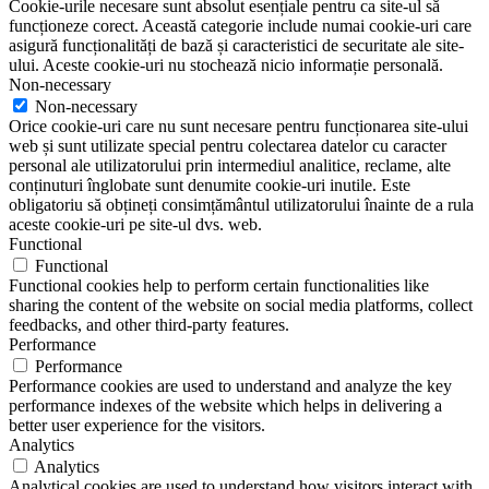
Cookie-urile necesare sunt absolut esențiale pentru ca site-ul să
funcționeze corect. Această categorie include numai cookie-uri care
asigură funcționalități de bază și caracteristici de securitate ale site-
ului. Aceste cookie-uri nu stochează nicio informație personală.
Non-necessary
Non-necessary
Orice cookie-uri care nu sunt necesare pentru funcționarea site-ului
web și sunt utilizate special pentru colectarea datelor cu caracter
personal ale utilizatorului prin intermediul analitice, reclame, alte
conținuturi înglobate sunt denumite cookie-uri inutile. Este
obligatoriu să obțineți consimțământul utilizatorului înainte de a rula
aceste cookie-uri pe site-ul dvs. web.
Functional
Functional
Functional cookies help to perform certain functionalities like
sharing the content of the website on social media platforms, collect
feedbacks, and other third-party features.
Performance
Performance
Performance cookies are used to understand and analyze the key
performance indexes of the website which helps in delivering a
better user experience for the visitors.
Analytics
Analytics
Analytical cookies are used to understand how visitors interact with