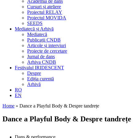
Academia de dans
Cursuri și ateliere
Proiectul RELAY
Proiectul MOVIDA
SEEDS
Mediatecă și Arhivă
Mediatecă
Publicații CNDB
Articole și interviuri
Proiecte de cercetare
Jurnal de dans
Arhiva CNDB
Festivalul IRIDESCENT
Despre
Ediția curentă
Arhivă
RO
EN
Home
»
Dance a Playful Body & Despre tandrețe
Dance a Playful Body & Despre tandrețe
Dans & performance