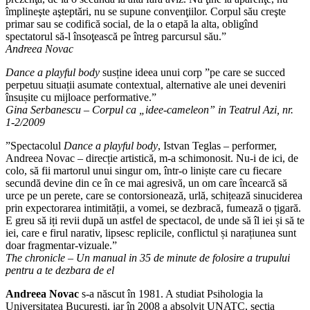
împlineşte aşteptări, nu se supune convenţiilor. Corpul său creşte
primar sau se codifică social, de la o etapă la alta, obligînd
spectatorul să-l însoţească pe întreg parcursul său.”
Andreea Novac
Dance a playful body
susține ideea unui corp ”pe care se succed
perpetuu situații asumate contextual, alternative ale unei deveniri
însușite cu mijloace performative.”
Gina Serbanescu – Corpul ca „idee-cameleon” in Teatrul Azi, nr.
1-2/2009
”Spectacolul
Dance a playful body
, Istvan Teglas – performer,
Andreea Novac – direcție artistică, m-a schimonosit. Nu-i de ici, de
colo, să fii martorul unui singur om, într-o liniște care cu fiecare
secundă devine din ce în ce mai agresivă, un om care încearcă să
urce pe un perete, care se contorsionează, urlă, schițează sinuciderea
prin expectorarea intimității, a vomei, se dezbracă, fumează o țigară.
E greu să iți revii după un astfel de spectacol, de unde să îl iei și să te
iei, care e firul narativ, lipsesc replicile, conflictul și narațiunea sunt
doar fragmentar-vizuale.”
The chronicle – Un manual in 35 de minute de folosire a trupului
pentru a te dezbara de el
Andreea Novac
s-a născut în 1981. A studiat Psihologia la
Universitatea Bucureşti, iar în 2008 a absolvit UNATC, secţia