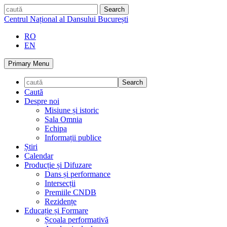
Skip
caută
to
Centrul Național al Dansului București
content
RO
EN
Primary Menu
Caută
Despre noi
Misiune și istoric
Sala Omnia
Echipa
Informații publice
Știri
Calendar
Producție și Difuzare
Dans și performance
Intersecții
Premiile CNDB
Rezidențe
Educație și Formare
Școala performativă