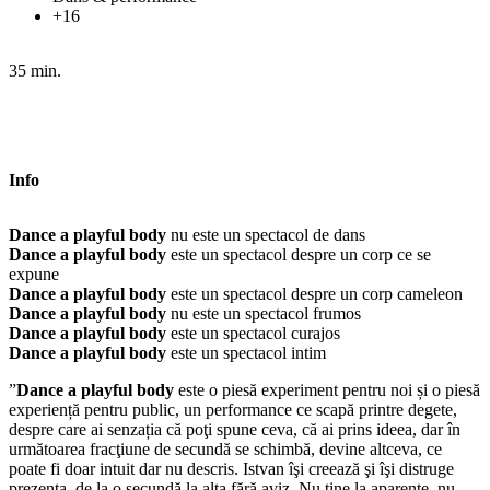
+16
35 min.
Info
Dance a playful body
nu este un spectacol de dans
Dance a playful body
este un spectacol despre un corp ce se
expune
Dance a playful body
este un spectacol despre un corp cameleon
Dance a playful body
nu este un spectacol frumos
Dance a playful body
este un spectacol curajos
Dance a playful body
este un spectacol intim
”
Dance a playful body
este o piesă experiment pentru noi și o piesă
experiență pentru public, un performance ce scapă printre degete,
despre care ai senzația că poţi spune ceva, că ai prins ideea, dar în
următoarea fracţiune de secundă se schimbă, devine altceva, ce
poate fi doar intuit dar nu descris. Istvan îşi creează şi îşi distruge
prezenţa, de la o secundă la alta fără aviz. Nu ţine la aparenţe, nu