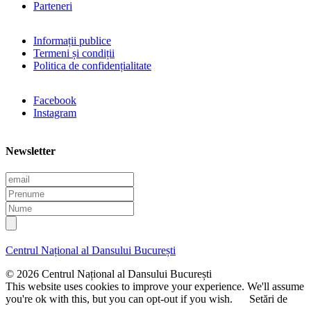
Parteneri
Informații publice
Termeni și condiții
Politica de confidențialitate
Facebook
Instagram
Newsletter
E
m
P
a
r
N
i
e
u
l
n
m
u
e
Centrul Național al Dansului București
m
e
© 2026 Centrul Național al Dansului București
This website uses cookies to improve your experience. We'll assume
you're ok with this, but you can opt-out if you wish.
Setări de