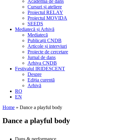
Academia de dans
Cursuri și ateliere
Proiectul RELAY
Proiectul MOVIDA
SEEDS
Mediatecă și Arhivă
Mediatecă
Publicații CNDB
Articole și interviuri
Proiecte de cercetare
Jurnal de dans
Arhiva CNDB
Festivalul IRIDESCENT
Despre
Ediția curentă
Arhivă
RO
EN
Home
»
Dance a playful body
Dance a playful body
Dans & performance