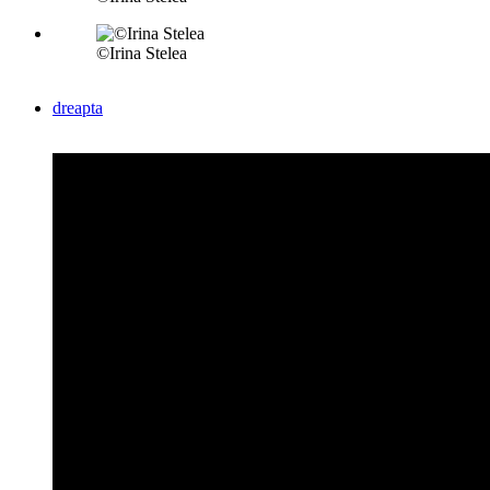
©Irina Stelea
dreapta