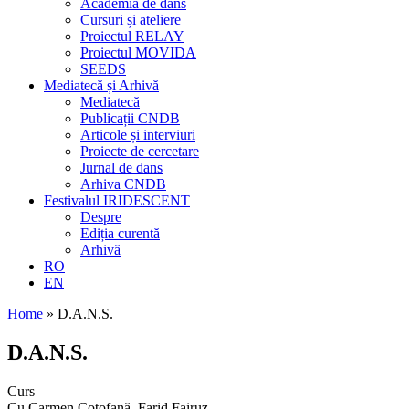
Academia de dans
Cursuri și ateliere
Proiectul RELAY
Proiectul MOVIDA
SEEDS
Mediatecă și Arhivă
Mediatecă
Publicații CNDB
Articole și interviuri
Proiecte de cercetare
Jurnal de dans
Arhiva CNDB
Festivalul IRIDESCENT
Despre
Ediția curentă
Arhivă
RO
EN
Home
»
D.A.N.S.
D.A.N.S.
Curs
Cu Carmen Coțofană, Farid Fairuz