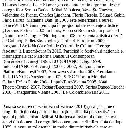
Thomas Leman, Peter Stamer şi a colaborat ca interpret în piesele
coregrafilor Sorana Badea, Mihai Mihalcea, Vava Ştefănescu,
Valentina de Piante, Charles Lineham, Florin Fieroiu, Eduard Gabia,
Farid Fairuz, Mădălina Dan. În 2005 este beneficiară a bursei
DanceWEB/Vienna; participă în programul de rezidenţe artistice
„Terrains Fertiles” 2005 în Paris, Viena şi Bucuresti ; în proiectul
„Nottdance Dialogue”/Nottingham 2008 ; rezidenţa artistică oferită
de Cullberg Ballet/Stockholm şi Jardin d’Europe în 2009 si
programul ArtistNe(s)t oferit de Centrul de Cultura “George
Apostu” la Luxembourg în 2010. Participă la festivaluri naţionale şi
internaţionale ca: Platforma Dansului Contemporan
Românesc/Bucureşti 1998, EURODANCE /Iaşi 1999,
IndepenDANCE/Bucureşti 2000 şi 2002, Balkan Dance
Platform/Bucureşti 2003, Aeroweves /Londra 2003, Aerodance
JULIDANCE /Amsterdam 2003, SESC “Forum Mondial
Cultural”/Sao Paolo 2004, ImpulsTanz/Vienna 2005, Kaai
Theater/Bruxel 2007, Restart/Bucureşti 2007, SpringDance/Utrecht
2008, Tanzquartier/Vienna 2008, Le Colombier/Paris 2011.
Până să se reinventeze în
Farid Fairuz
(2010) și să-și asume o
biografie ficțională pentru a interacționa din altă perspectivă cu
spațiul public, artistul
Mihai Mihalcea
a fost unul dintre cei mai
activi din domeniul coregrafiei contemporane din România de după
1989. A avut un rol esențial în multe dintre inițiativele care au