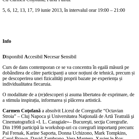
5, 6, 12, 13, 17, 19 iunie 2013, în intervalul orar 19:00 – 21:00
Info
D
isponibil
A
ccesibil
N
ecesar
S
ensibil
Curs de dans contemporan ce se va concentra în egală măsură pe
dobândirea de către participanți a unor noțiuni de tehnică, precum și
pe descoperirea unei fizicalități proprii bazate pe experiența și
individualitatea fiecaruia.
O modalitate de a (re)descoperi și asuma libertatea de exprimare, de
a stimula inspirația, informarea și plăcerea artistică.
Carmen Coţofană
a absolvit Liceul de Coregrafie “Octavian
Stroia” – Cluj Napoca şi Universitatea Naţională de Artă Teatrală şi
Cinematografică «I. L. Caragiale»– Bucureşti, secţia Coregrafie.
Din 1998 participă la workshop-uri cu coregrafi importanţi precum:
Pal Frenak, Karine Saporta, Donna Uchizono, Mark Tompkins,
Carol Brawn, David Zambrano, Vera Mantero, Xavier le Roy,