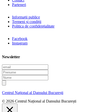
Contact
Parteneri
Informații publice
Termeni și condiții
Politica de confidențialitate
Facebook
Instagram
Newsletter
E
m
P
a
r
N
i
e
u
l
n
m
u
e
Centrul Național al Dansului București
m
e
© 2026 Centrul Național al Dansului București