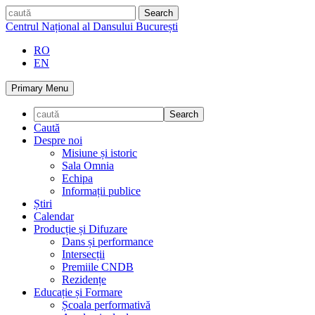
Skip
caută
to
Centrul Național al Dansului București
content
RO
EN
Primary Menu
Caută
Despre noi
Misiune și istoric
Sala Omnia
Echipa
Informații publice
Știri
Calendar
Producție și Difuzare
Dans și performance
Intersecții
Premiile CNDB
Rezidențe
Educație și Formare
Școala performativă