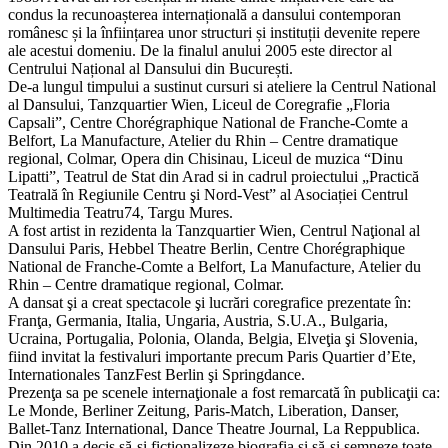
condus la recunoașterea internațională a dansului contemporan
românesc și la înființarea unor structuri și instituții devenite repere
ale acestui domeniu. De la finalul anului 2005 este director al
Centrului Național al Dansului din București.
De-a lungul timpului a sustinut cursuri si ateliere la Centrul National
al Dansului, Tanzquartier Wien, Liceul de Coregrafie „Floria
Capsali”, Centre Chorégraphique National de Franche-Comte a
Belfort, La Manufacture, Atelier du Rhin – Centre dramatique
regional, Colmar, Opera din Chisinau, Liceul de muzica “Dinu
Lipatti”, Teatrul de Stat din Arad si in cadrul proiectului „Practică
Teatrală în Regiunile Centru şi Nord-Vest” al Asociației Centrul
Multimedia Teatru74, Targu Mures.
A fost artist in rezidenta la Tanzquartier Wien, Centrul Naţional al
Dansului Paris, Hebbel Theatre Berlin, Centre Chorégraphique
National de Franche-Comte a Belfort, La Manufacture, Atelier du
Rhin – Centre dramatique regional, Colmar.
A dansat şi a creat spectacole şi lucrări coregrafice prezentate în:
Franţa, Germania, Italia, Ungaria, Austria, S.U.A., Bulgaria,
Ucraina, Portugalia, Polonia, Olanda, Belgia, Elveţia şi Slovenia,
fiind invitat la festivaluri importante precum Paris Quartier d’Ete,
Internationales TanzFest Berlin şi Springdance.
Prezenţa sa pe scenele internaţionale a fost remarcată în publicaţii ca:
Le Monde, Berliner Zeitung, Paris-Match, Liberation, Danser,
Ballet-Tanz International, Dance Theatre Journal, La Reppublica.
Din 2010 a decis să-și ficționalizeze biografia și să-și semneze toate