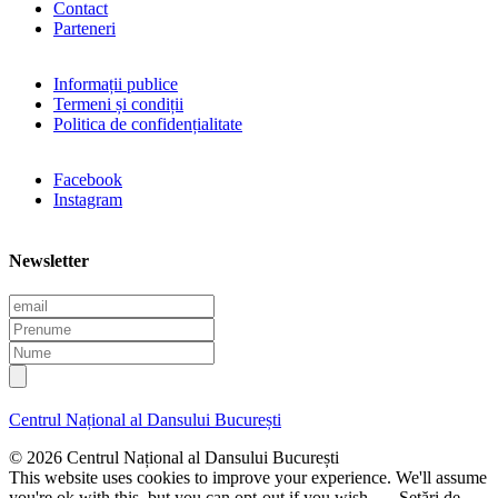
Contact
Parteneri
Informații publice
Termeni și condiții
Politica de confidențialitate
Facebook
Instagram
Newsletter
E
m
P
a
r
N
i
e
u
l
n
m
u
e
Centrul Național al Dansului București
m
e
© 2026 Centrul Național al Dansului București
This website uses cookies to improve your experience. We'll assume
you're ok with this, but you can opt-out if you wish.
Setări de