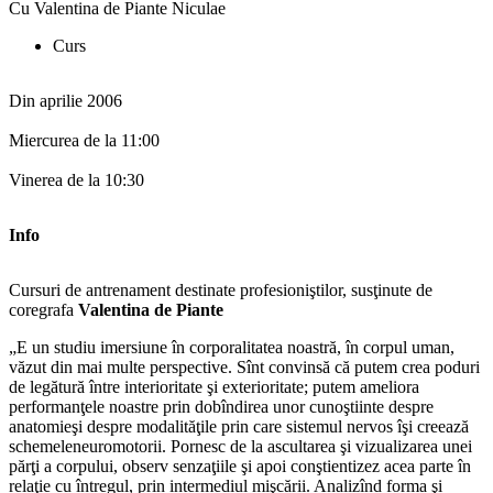
Cu Valentina de Piante Niculae
Curs
Din aprilie 2006
Miercurea de la 11:00
Vinerea de la 10:30
Info
Cursuri de antrenament destinate profesioniştilor, susţinute de
coregrafa
Valentina de Piante
„E un studiu imersiune în corporalitatea noastră, în corpul uman,
văzut din mai multe perspective. Sînt convinsă că putem crea poduri
de legătură între interioritate şi exterioritate; putem ameliora
performanţele noastre prin dobîndirea unor cunoştiinte despre
anatomieşi despre modalităţile prin care sistemul nervos îşi creează
schemeleneuromotorii. Pornesc de la ascultarea şi vizualizarea unei
părţi a corpului, observ senzaţiile şi apoi conştientizez acea parte în
relaţie cu întregul, prin intermediul mişcării. Analizînd forma şi