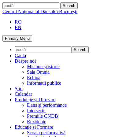
Skip
caută
to
Centrul Național al Dansului București
content
RO
EN
Primary Menu
Caută
Despre noi
Misiune și istoric
Sala Omnia
Echipa
Informații publice
Știri
Calendar
Producție și Difuzare
Dans și performance
Intersecții
Premiile CNDB
Rezidențe
Educație și Formare
Școala performativă