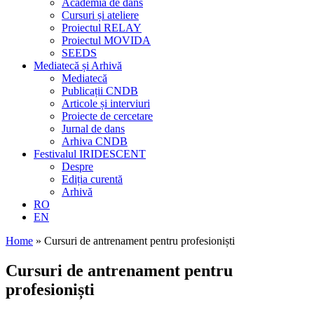
Academia de dans
Cursuri și ateliere
Proiectul RELAY
Proiectul MOVIDA
SEEDS
Mediatecă și Arhivă
Mediatecă
Publicații CNDB
Articole și interviuri
Proiecte de cercetare
Jurnal de dans
Arhiva CNDB
Festivalul IRIDESCENT
Despre
Ediția curentă
Arhivă
RO
EN
Home
»
Cursuri de antrenament pentru profesioniști
Cursuri de antrenament pentru
profesioniști