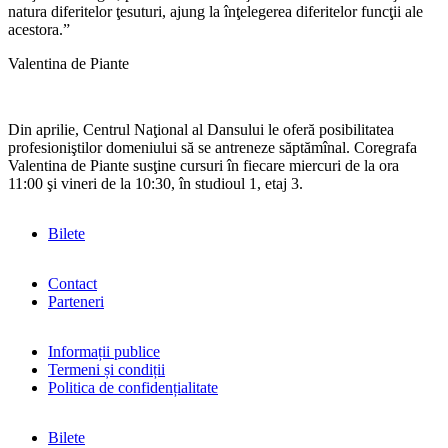
natura diferitelor ţesuturi, ajung la înţelegerea diferitelor funcţii ale
acestora.”
Valentina de Piante
Din aprilie, Centrul Naţional al Dansului le oferă posibilitatea
profesioniştilor domeniului să se antreneze săptămînal. Coregrafa
Valentina de Piante susţine cursuri în fiecare miercuri de la ora
11:00 şi vineri de la 10:30, în studioul 1, etaj 3.
Bilete
Contact
Parteneri
Informații publice
Termeni și condiții
Politica de confidențialitate
Bilete