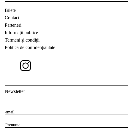
Bilete
Contact
Parteneri
Informații publice
Termeni și condiții
Politica de confidențialitate
Newsletter
E
m
P
a
r