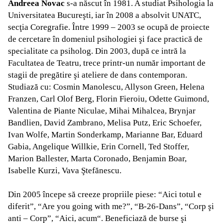
Andreea Novac
s-a născut în 1981. A studiat Psihologia la
Universitatea Bucureşti, iar în 2008 a absolvit UNATC,
secţia Coregrafie. Între 1999 – 2003 se ocupă de proiecte
de cercetare în domeniul psihologiei şi face practică de
specialitate ca psiholog. Din 2003, după ce intră la
Facultatea de Teatru, trece printr-un număr important de
stagii de pregătire şi ateliere de dans contemporan.
Studiază cu: Cosmin Manolescu, Allyson Green, Helena
Franzen, Carl Olof Berg, Florin Fieroiu, Odette Guimond,
Valentina de Piante Niculae, Mihai Mihalcea, Brynjar
Bandlien, David Zambrano, Melisa Putz, Eric Schoefer,
Ivan Wolfe, Martin Sonderkamp, Marianne Bar, Eduard
Gabia, Angelique Willkie, Erin Cornell, Ted Stoffer,
Marion Ballester, Marta Coronado, Benjamin Boar,
Isabelle Kurzi, Vava Ştefănescu.
Din 2005 începe să creeze propriile piese: “Aici totul e
diferit”, “Are you going with me?”, “B-26-Dans”, “Corp şi
anti – Corp”, “Aici, acum“. Beneficiază de burse şi