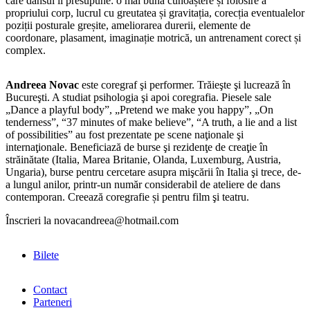
care dansul îl presupune: o mai bună cunoaștere și folosire a
propriului corp, lucrul cu greutatea și gravitația, corecția eventualelor
poziții posturale greșite, ameliorarea durerii, elemente de
coordonare, plasament, imaginație motrică, un antrenament corect și
complex.
Andreea Novac
este coregraf şi performer. Trăieşte şi lucrează în
Bucureşti. A studiat psihologia şi apoi coregrafia. Piesele sale
„Dance a playful body”, „Pretend we make you happy”, „On
tenderness”, “37 minutes of make believe”, “A truth, a lie and a list
of possibilities” au fost prezentate pe scene naţionale şi
internaţionale. Beneficiază de burse şi rezidenţe de creaţie în
străinătate (Italia, Marea Britanie, Olanda, Luxemburg, Austria,
Ungaria), burse pentru cercetare asupra mişcării în Italia şi trece, de-
a lungul anilor, printr-un număr considerabil de ateliere de dans
contemporan. Creează coregrafie și pentru film şi teatru.
Înscrieri la novacandreea@hotmail.com
Bilete
Contact
Parteneri