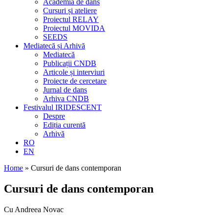
Academia de dans
Cursuri și ateliere
Proiectul RELAY
Proiectul MOVIDA
SEEDS
Mediatecă și Arhivă
Mediatecă
Publicații CNDB
Articole și interviuri
Proiecte de cercetare
Jurnal de dans
Arhiva CNDB
Festivalul IRIDESCENT
Despre
Ediția curentă
Arhivă
RO
EN
Home
»
Cursuri de dans contemporan
Cursuri de dans contemporan
Cu Andreea Novac