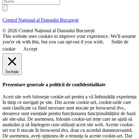
N
i
e
u
l
n
m
u
e
Centrul Național al Dansului București
m
e
© 2026 Centrul Național al Dansului București
This website uses cookies to improve your experience. We'll assume
you're ok with this, but you can opt-out if you wish.
Setări de
cookie
Accept
Închide
Prezentare generale a politicii de confidentialitate
Acest site web folosește cookie-uri pentru a vă îmbunătăți experiența
în timp ce navigați pe site. Din aceste cookie-uri, cookie-urile care
sunt clasificate ca fiind necesare sunt stocate pe browserul dvs.,
deoarece sunt esențiale pentru funcționarea funcționalităților de bază
ale site-ului. De asemenea, folosim cookie-uri terțe care ne ajută să
analizăm și să înțelegem cum utilizați acest site web. Aceste cookie-
uri vor fi stocate în browserul dvs. doar cu acordul dumneavoastră.
De asemenea, aveți opțiunea de a renunța la aceste cookie-uri. Dar