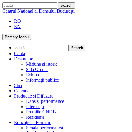
Skip
caută
to
Centrul Național al Dansului București
content
RO
EN
Primary Menu
Caută
Despre noi
Misiune și istoric
Sala Omnia
Echipa
Informații publice
Știri
Calendar
Producție și Difuzare
Dans și performance
Intersecții
Premiile CNDB
Rezidențe
Educație și Formare
Școala performativă