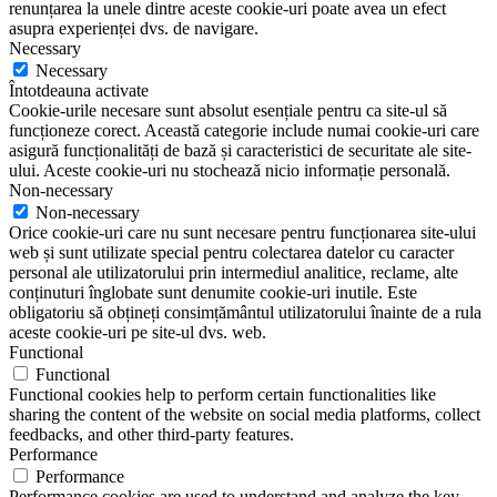
renunțarea la unele dintre aceste cookie-uri poate avea un efect
asupra experienței dvs. de navigare.
Necessary
Necessary
Întotdeauna activate
Cookie-urile necesare sunt absolut esențiale pentru ca site-ul să
funcționeze corect. Această categorie include numai cookie-uri care
asigură funcționalități de bază și caracteristici de securitate ale site-
ului. Aceste cookie-uri nu stochează nicio informație personală.
Non-necessary
Non-necessary
Orice cookie-uri care nu sunt necesare pentru funcționarea site-ului
web și sunt utilizate special pentru colectarea datelor cu caracter
personal ale utilizatorului prin intermediul analitice, reclame, alte
conținuturi înglobate sunt denumite cookie-uri inutile. Este
obligatoriu să obțineți consimțământul utilizatorului înainte de a rula
aceste cookie-uri pe site-ul dvs. web.
Functional
Functional
Functional cookies help to perform certain functionalities like
sharing the content of the website on social media platforms, collect
feedbacks, and other third-party features.
Performance
Performance
Performance cookies are used to understand and analyze the key