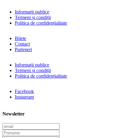
Informații publice
Termeni și condiții
Politica de confidențialitate
Bilete
Contact
Parteneri
Informații publice
Termeni și condiții
Politica de confidențialitate
Facebook
Instagram
Newsletter
E
m
P
a
r