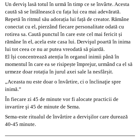
Un derviş lasă totul în urmă în timp ce se învârte. Acesta
caută să se întâlnească cu fața lui cea mai adevărată.
Repetă în ritmul său adorația lui față de creator. Rămâne
conectat cu el, pierzând fiecare personalitate odată cu
rotirea sa. Caută punctul în care este cel mai fericit și
rămâne în el, acela este casa lui. Dervişul poartă în inima
lui tot ceea ce nu ar putea vreodată să piardă.
El își concentrează atenția în organul inimii până în
momentul în care ea se risipește împrejur, urmând ca el să
urmeze doar rotația în jurul axei sale la nesfârșit.
„Aceasta nu este doar o învârtire, ci o înclinaţie spre
inimă.”
În fiecare zi 45 de minute vor fi alocate practicii de
invartire şi 45 de minute de Sema.
Sema-este ritualul de învârtire a dervişilor care durează
40-45 minute.