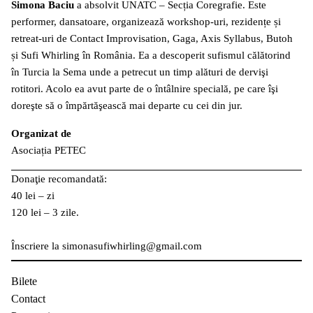
Simona Baciu
a absolvit UNATC – Secția Coregrafie. Este
performer, dansatoare, organizează workshop-uri, rezidențe și
retreat-uri de Contact Improvisation, Gaga, Axis Syllabus, Butoh
și Sufi Whirling în România. Ea a descoperit sufismul călătorind
în Turcia la Sema unde a petrecut un timp alături de dervişi
rotitori. Acolo ea avut parte de o întâlnire specială, pe care îşi
doreşte să o împărtăşească mai departe cu cei din jur.
Organizat de
Asociația PETEC
Donaţie recomandată:
40 lei – zi
120 lei – 3 zile.
Înscriere la simonasufiwhirling@gmail.com
Bilete
Contact