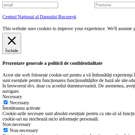
E
P
m
r
a
e
Centrul Național al Dansului București
i
n
l
u
This website uses cookies to improve your experience. We'll assume yo
m
e
Închide
Prezentare generale a politicii de confidentialitate
Acest site web folosește cookie-uri pentru a vă îmbunătăți experiența în
sunt esențiale pentru funcționarea funcționalităților de bază ale site-u
în browserul dvs. doar cu acordul dumneavoastră. De asemenea, aveți op
navigare.
Necessary
Necessary
Întotdeauna activate
Cookie-urile necesare sunt absolut esențiale pentru ca site-ul să funcțio
cookie-uri nu stochează nicio informație personală.
Non-necessary
Non-necessary