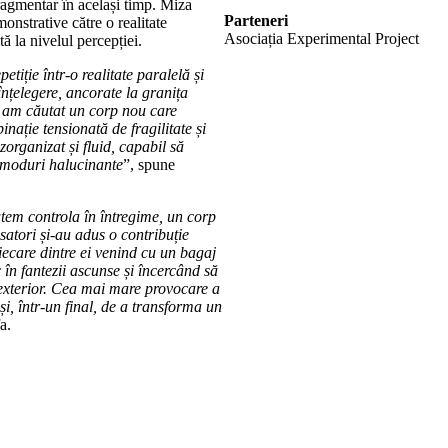
fragmentar în același timp. Miza
Parteneri
monstrative către o realitate
Asociația Experimental Project
ată la nivelul percepției.
ție într-o realitate paralelă și
înțelegere, ancorate la granița
ri am căutat un corp nou care
inație tensionată de fragilitate și
zorganizat și fluid, capabil să
n moduri halucinante
”, spune
tem controla în întregime, un corp
satori și-au adus o contribuție
fiecare dintre ei venind cu un bagaj
 în fantezii ascunse și încercând să
 exterior. Cea mai mare provocare a
și, într-un final, de a transforma un
a.