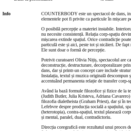
Info
COUNTERBODY este un spectacol de dans, instal
elementele pot fi privite ca particule în mișcare 
O posibilă percepție a materiei instabile. Interior
nu necesite consistență. Relația corp-spațiu devine
mișcarea extinde spațiul. Orice contradicție poat
particulă este și aici, peste tot și nicăieri. De fap
Ele sunt doar o formă de percepție.
Potrivit curatoarei Olivia Nițiș, spectacolul are c
deconstrucție, destructurare, decorporalizare prin
dans, dar și printr-un concept care include stratur
Instalația, textul și muzica originală descompun 
accentuând permanenta relație de transfer corp-sp
Având la bază formule filozofice și fizice de la t
(Judith Butler, Julia Kristeva, Adriana Cavarero) 
filozofia dialetheista (Graham Priest), dar și în t
Lefebvre despre producția socială a spațiului, spaț
(heterotopia), contra-spațiul, textul plasează corpu
și mental, paralel, dual, contradictoriu.
Direcția coregrafică este rezultatul unui proces de