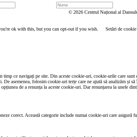
N
u
© 2026 Centrul Național al Dansul
m
e
u're ok with this, but you can opt-out if you wish.
Setări de cookie
 timp ce navigați pe site. Din aceste cookie-uri, cookie-urile care sunt 
lui. De asemenea, folosim cookie-uri terțe care ne ajută să analizăm și să 
țiunea de a renunța la aceste cookie-uri. Dar renunțarea la unele dintr
neze corect. Această categorie include numai cookie-uri care asigură funcț