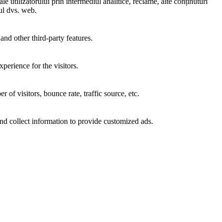
e utilizatorului prin intermediul analitice, reclame, alte conținuturi
-ul dvs. web.
and other third-party features.
perience for the visitors.
of visitors, bounce rate, traffic source, etc.
nd collect information to provide customized ads.