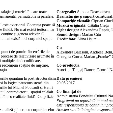
ație și muzică în care toate
Coregrafie:
Simona Deaconescu
permanentă, permutabile și paralele.
Dramaturgie și suport curatorial
Compoziție vizuală:
Ciprian Ciucl
ul este exteriorul. Coerența poate să
Muzică originală:
Cătălin Crețu
 fluidă. Nu mai există teritorii, iar
Light design:
Alexandros Raptis, 
e conține și genera adevăr. O
Sound design:
Marian Cîtu
t nu mai există nici corp nici spațiu.
Credit foto:
Alina Ușurelu
Cu
a punct de pornire încercările de
Alexandra Bălășoiu, Andreea Belu,
 procese de relativizare asumate în
Georgeta Corca, Marian „Franke” 
i multiple de decodificare.
și recompun spațiile de mișcare,
Co-producția
ațiu.
Asociația Tangaj Dance, Centrul Na
eoriile quantum la post-structuralism
Data premierei
și în logica paraconsistentă din
20.05.2017
eoriile lui Michel Foucault și Henri
Co-finanțat de
iul contradictoriu, spațiul celălalt
Administrația Fondului Cultural Na
l într-o realitate fluidă. Corp fizic
Programul nu reprezintă în mod ne
este responsabilă de conținutul prog
 analiză și lucru cu corpurile celor
Acestea sunt în întregime responsabi