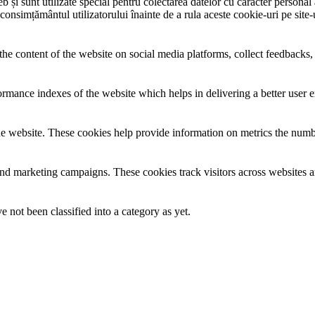
și sunt utilizate special pentru colectarea datelor cu caracter personal al
 consimțământul utilizatorului înainte de a rula aceste cookie-uri pe site
the content of the website on social media platforms, collect feedbacks, 
mance indexes of the website which helps in delivering a better user ex
e website. These cookies help provide information on metrics the number 
and marketing campaigns. These cookies track visitors across websites a
 not been classified into a category as yet.