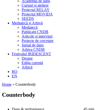
Academia de dans
Cursuri și ateliere
Proiectul RELAY
Proiectul MOVIDA
SEEDS
Mediatecă și Arhivă
Mediatecă
Publicații CNDB
Articole și interviuri
Proiecte de cercetare
Jurnal de dans
Arhiva CNDB
Festivalul IRIDESCENT
Despre
Ediția curentă
Arhivă
RO
EN
Home
»
Counterbody
Counterbody
Dans & performance
45 min.