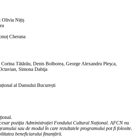
:
Olivia Nițiș
ea
Ionuț Cherana
 Corina Tătărău, Denis Bolborea, George Alexandru Pleșca,
Octavian, Simona Dabija
țional al Dansului București
țional.
cesar poziţia Administrației Fondului Cultural Național. AFCN nu
ramului sau de modul în care rezultatele programului pot fi folosite.
litatea beneficiarului finanțării.