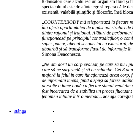
8 dansatori care alcătuiesc un organism fluid și 
spectacolului este de a înțelege și repera căile de
existentă, valabilă științific și filozofic, însă bloc
„
COUNTERBODY mă teleportează la fiecare repeti
îmi oferă oportunitatea de a găsi noi straturi de 
dintre rațional și irațional. Alături de performe
funcționează pe principiul contradicțiilor, o comb
super putere, alienat și conectat cu exteriorul, de
aboarbă și să transforme fluxul de informație î
Simona Deaconescu.
„
Ne-am dorit un corp evoluat, pe care să nu-l pu
care să ne surprindă și să ne schimbe. Cei 8 dan
majoră la felul în care funcționează acest corp, 
de informații imens, fiind dispuși să foreze adânc
dezvolte o lume nouă cu fiecare stimul venit din
fost încercarea de a stabiliza un proces fluctuant 
fenomen intuitiv într-o metodă
„, adaugă coregraf
stânga