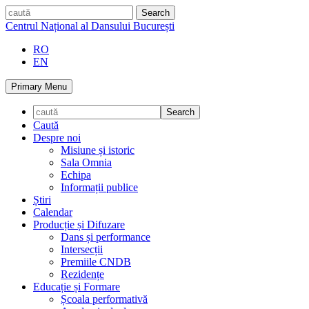
Skip
caută
to
Centrul Național al Dansului București
content
RO
EN
Primary Menu
Caută
Despre noi
Misiune și istoric
Sala Omnia
Echipa
Informații publice
Știri
Calendar
Producție și Difuzare
Dans și performance
Intersecții
Premiile CNDB
Rezidențe
Educație și Formare
Școala performativă