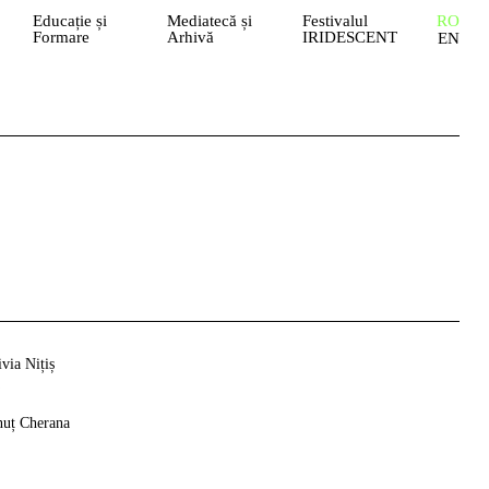
Educație și
Mediatecă și
Festivalul
RO
Formare
Arhivă
IRIDESCENT
EN
via Nițiș
nuț Cherana