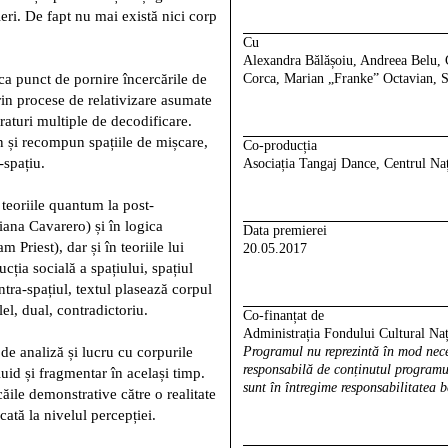
ăieri. De fapt nu mai există nici corp
Cu
Alexandra Bălășoiu, Andreea Belu, 
 ca punct de pornire încercările de
Corca, Marian „Franke” Octavian, 
rin procese de relativizare asumate
traturi multiple de decodificare.
n și recompun spațiile de mișcare,
Co-producția
-spațiu.
Asociația Tangaj Dance, Centrul Naț
 teoriile quantum la post-
riana Cavarero) și în logica
Data premierei
 Priest), dar și în teoriile lui
20.05.2017
ția socială a spațiului, spațiul
ontra-spațiul, textul plasează corpul
lel, dual, contradictoriu.
Co-finanțat de
Administrația Fondului Cultural Naț
 de analiză și lucru cu corpurile
Programul nu reprezintă în mod nec
responsabilă de conținutul programul
uid și fragmentar în același timp.
sunt în întregime responsabilitatea b
căile demonstrative către o realitate
ocată la nivelul percepției.