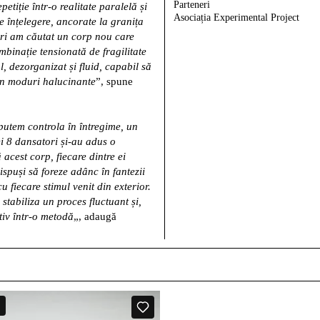
Parteneri
iție într-o realitate paralelă și
Asociația Experimental Project
e înțelegere, ancorate la granița
meri am căutat un corp nou care
mbinație tensionată de fragilitate
l, dezorganizat și fluid, capabil să
în moduri halucinante
”, spune
putem controla în întregime, un
i 8 dansatori și-au adus o
 acest corp, fiecare dintre ei
ispuși să foreze adânc în fantezii
 fiecare stimul venit din exterior.
tabiliza un proces fluctuant și,
tiv într-o metodă
„, adaugă