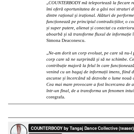
„
COUNTERBODY mă teleportează la fiecare repet
îmi oferă oportunitatea de a găsi noi straturi d
dintre rațional și irațional. Alături de perfor
funcționează pe principiul contradicțiilor, o co
și super putere, alienat și conectat cu exterioru
aboarbă și să transforme fluxul de informație 
Simona Deaconescu.
„
Ne-am dorit un corp evoluat, pe care să nu-l 
corp care să ne surprindă și să ne schimbe. Ce
contribuție majoră la felul în care funcționează
venind cu un bagaj de informații imens, fiind d
ascunse și încercând să dezvolte o lume nouă cu
Cea mai mare provocare a fost încercarea de a s
într-un final, de a transforma un fenomen intui
coregrafa.