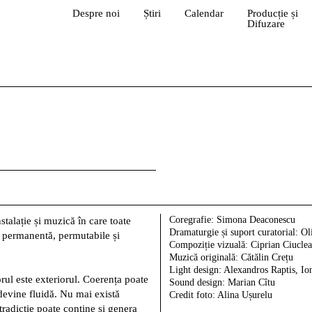
Despre noi
Știri
Calendar
Producție și
Difuzare
Coregrafie:
Simona Deaconescu
lație și muzică în care toate
Dramaturgie și suport curatorial:
Oli
re permanentă, permutabile și
Compoziție vizuală:
Ciprian Ciuclea
Muzică originală:
Cătălin Crețu
Light design:
Alexandros Raptis, Io
orul este exteriorul. Coerența poate
Sound design:
Marian Cîtu
 devine fluidă. Nu mai există
Credit foto:
Alina Ușurelu
ntradicție poate conține și genera