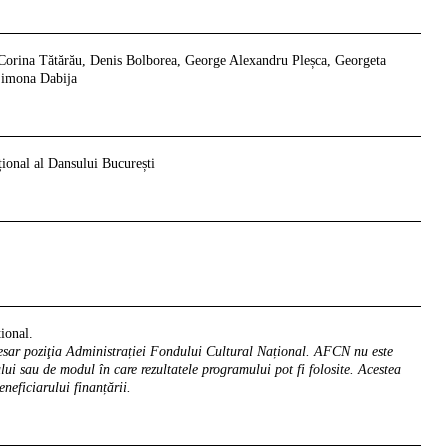
Corina Tătărău, Denis Bolborea, George Alexandru Pleșca, Georgeta
Simona Dabija
ional al Dansului București
ional.
esar poziţia Administrației Fondului Cultural Național. AFCN nu este
ui sau de modul în care rezultatele programului pot fi folosite. Acestea
eneficiarului finanțării.