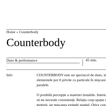
Skip
caută
to
content
Home
»
Counterbody
Counterbody
45 min.
Dans & performance
Info
COUNTERBODY este un spectacol de dans, insta
elementele pot fi privite ca particule în mișca
paralele.
O posibilă percepție a materiei instabile. Interi
să nu necesite consistență. Relația corp-spațiu
teritorii, iar mișcarea extinde spațiul. Orice co