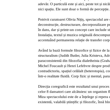
adevăr. O particulă este și aici, peste tot și nic
nici spațiu. Ele sunt doar o formă de percepție.
Potrivit curatoarei Olivia Nițiș, spectacolul are
deconstrucție, destructurare, decorporalizare p
în dans, dar și printr-un concept care include s
Instalația, textul și muzica originală descompu
accentuând permanenta relație de transfer corp
Având la bază formule filozofice și fizice de la
structuralism (Judith Butler, Julia Kristeva, Ad
paraconsistentă din filozofia dialetheista (Graham
Michel Foucault și Henri Lefebvre despre produc
contradictoriu, spațiul celălalt (heterotopia), c
într-o realitate fluidă. Corp fizic și mental, para
Direcția coregrafică este rezultatul unui proces
celor 8 dansatori care alcătuiesc un organism fl
Miza spectacolului este de a înțelege și repera 
existentă, valabilă științific și filozofic, însă bl