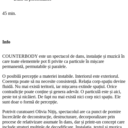
45 min.
Info
COUNTERBODY este un spectacol de dans, instalație și muzică în
care toate elementele pot fi privite ca particule în mișcare
permanentă, permutabile și paralele.
O posibilă percepție a materiei instabile. Interiorul este exteriorul.
Coerența poate să nu necesite consistență. Relația corp-spațiu devine
fluidă. Nu mai există teritorii, iar mișcarea extinde spațiul. Orice
contradicție poate conține și genera adevăr. O particulă este și aici,
peste tot și nicăieri. De fapt nu mai există nici corp nici spațiu. Ele
sunt doar o formă de percepție.
Potrivit curatoarei Olivia Nițiș, spectacolul are ca punct de pornire
încercările de deconstrucție, destructurare, decorporalizare prin
procese de relativizare asumate în dans, dar și printr-un concept care
include straturi multiple de decodificare. Instalația, textul și muzica