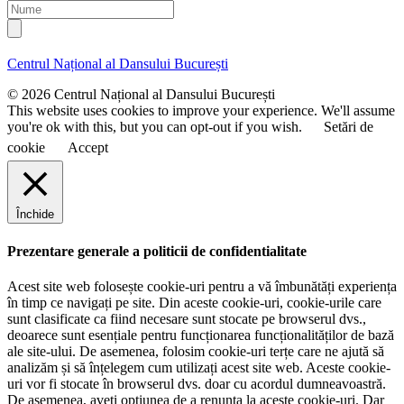
a
r
N
i
e
u
l
n
m
u
e
Centrul Național al Dansului București
m
e
© 2026 Centrul Național al Dansului București
This website uses cookies to improve your experience. We'll assume
you're ok with this, but you can opt-out if you wish.
Setări de
cookie
Accept
Închide
Prezentare generale a politicii de confidentialitate
Acest site web folosește cookie-uri pentru a vă îmbunătăți experiența
în timp ce navigați pe site. Din aceste cookie-uri, cookie-urile care
sunt clasificate ca fiind necesare sunt stocate pe browserul dvs.,
deoarece sunt esențiale pentru funcționarea funcționalităților de bază
ale site-ului. De asemenea, folosim cookie-uri terțe care ne ajută să
analizăm și să înțelegem cum utilizați acest site web. Aceste cookie-
uri vor fi stocate în browserul dvs. doar cu acordul dumneavoastră.
De asemenea, aveți opțiunea de a renunța la aceste cookie-uri. Dar