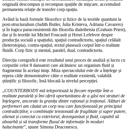
originală descompun și recompun spațiile de mișcare, accentuând
permanenta relație de transfer corp-spațiu.
Având la bază formule filozofice și fizice de la teoriile quantum la
post-structuralism (Judith Butler, Julia Kristeva, Adriana Cavarero)
și în logica paraconsistentă din filozofia dialetheista (Graham Priest),
dar și în teoriile lui Michel Foucault și Henri Lefebvre despre
producția socială a spațiului, spațiul contradictoriu, spațiul celălalt
(heterotopia), contra-spațiul, textul plasează corpul într-o realitate
fluidă. Corp fizic și mental, paralel, dual, contradictoriu.
Direcția coregrafică este rezultatul unui proces de analiză și lucru cu
corpurile celor 8 dansatori care alcătuiesc un organism fluid și
fragmentar în același timp. Miza spectacolului este de a înțelege și
repera căile demonstrative către o realitate existentă, valabilă
științific și filozofic, însă blocată la nivelul percepției.
„
COUNTERBODY mă teleportează la fiecare repetiție într-o
realitate paralelă și îmi oferă oportunitatea de a găsi noi straturi de
înțelegere, ancorate la granița dintre rațional și irațional. Alături de
performeri am căutat un corp nou care funcționează pe principiul
contradicțiilor, o combinație tensionată de fragilitate și super putere,
alienat și conectat cu exteriorul, dezorganizat și fluid, capabil să
aboarbă și să transforme fluxul de informație în moduri
halucinante
”, spune Simona Deaconescu.