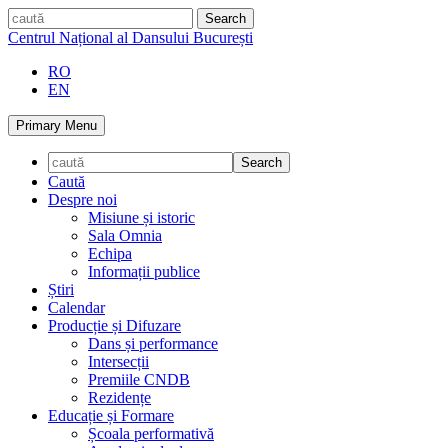
Skip
caută
to
Centrul Național al Dansului București
content
RO
EN
Primary Menu
Caută
Despre noi
Misiune și istoric
Sala Omnia
Echipa
Informații publice
Știri
Calendar
Producție și Difuzare
Dans și performance
Intersecții
Premiile CNDB
Rezidențe
Educație și Formare
Școala performativă