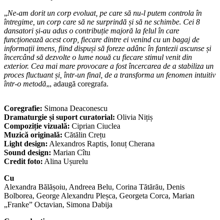
„
Ne-am dorit un corp evoluat, pe care să nu-l putem controla în
întregime, un corp care să ne surprindă și să ne schimbe. Cei 8
dansatori și-au adus o contribuție majoră la felul în care
funcționează acest corp, fiecare dintre ei venind cu un bagaj de
informații imens, fiind dispuși să foreze adânc în fantezii ascunse și
încercând să dezvolte o lume nouă cu fiecare stimul venit din
exterior. Cea mai mare provocare a fost încercarea de a stabiliza un
proces fluctuant și, într-un final, de a transforma un fenomen intuitiv
într-o metodă
„, adaugă coregrafa.
Coregrafie:
Simona Deaconescu
Dramaturgie și suport curatorial:
Olivia Nițiș
Compoziție vizuală:
Ciprian Ciuclea
Muzică originală:
Cătălin Crețu
Light design:
Alexandros Raptis, Ionuț Cherana
Sound design:
Marian Cîtu
Credit foto:
Alina Ușurelu
Cu
Alexandra Bălășoiu, Andreea Belu, Corina Tătărău, Denis
Bolborea, George Alexandru Pleșca, Georgeta Corca, Marian
„Franke” Octavian, Simona Dabija