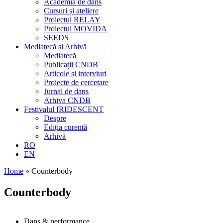
Academia de dans
Cursuri și ateliere
Proiectul RELAY
Proiectul MOVIDA
SEEDS
Mediatecă și Arhivă
Mediatecă
Publicații CNDB
Articole și interviuri
Proiecte de cercetare
Jurnal de dans
Arhiva CNDB
Festivalul IRIDESCENT
Despre
Ediția curentă
Arhivă
RO
EN
Home
»
Counterbody
Counterbody
Dans & performance