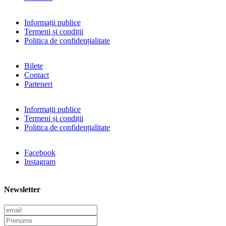
Informații publice
Termeni și condiții
Politica de confidențialitate
Bilete
Contact
Parteneri
Informații publice
Termeni și condiții
Politica de confidențialitate
Facebook
Instagram
Newsletter
E
m
P