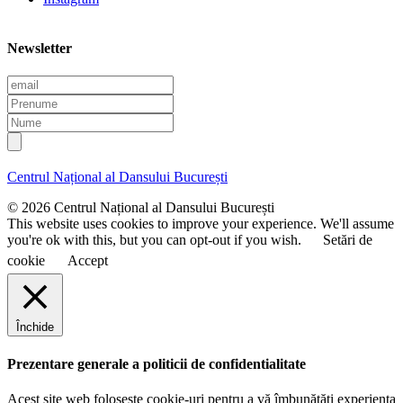
Newsletter
E
m
P
a
r
N
i
e
u
l
n
m
u
e
Centrul Național al Dansului București
m
e
© 2026 Centrul Național al Dansului București
This website uses cookies to improve your experience. We'll assume
you're ok with this, but you can opt-out if you wish.
Setări de
cookie
Accept
Închide
Prezentare generale a politicii de confidentialitate
Acest site web folosește cookie-uri pentru a vă îmbunătăți experiența