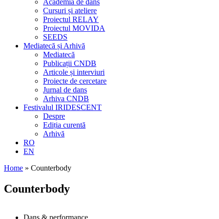
Academia de dans
Cursuri și ateliere
Proiectul RELAY
Proiectul MOVIDA
SEEDS
Mediatecă și Arhivă
Mediatecă
Publicații CNDB
Articole și interviuri
Proiecte de cercetare
Jurnal de dans
Arhiva CNDB
Festivalul IRIDESCENT
Despre
Ediția curentă
Arhivă
RO
EN
Home
»
Counterbody
Counterbody
Dans & performance