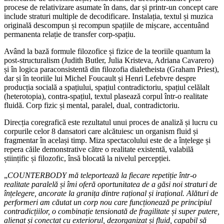
procese de relativizare asumate în dans, dar și printr-un concept care
include straturi multiple de decodificare. Instalația, textul și muzica
originală descompun și recompun spațiile de mișcare, accentuând
permanenta relație de transfer corp-spațiu.
Având la bază formule filozofice și fizice de la teoriile quantum la
post-structuralism (Judith Butler, Julia Kristeva, Adriana Cavarero)
și în logica paraconsistentă din filozofia dialetheista (Graham Priest),
dar și în teoriile lui Michel Foucault și Henri Lefebvre despre
producția socială a spațiului, spațiul contradictoriu, spațiul celălalt
(heterotopia), contra-spațiul, textul plasează corpul într-o realitate
fluidă. Corp fizic și mental, paralel, dual, contradictoriu.
Direcția coregrafică este rezultatul unui proces de analiză și lucru cu
corpurile celor 8 dansatori care alcătuiesc un organism fluid și
fragmentar în același timp. Miza spectacolului este de a înțelege și
repera căile demonstrative către o realitate existentă, valabilă
științific și filozofic, însă blocată la nivelul percepției.
„
COUNTERBODY mă teleportează la fiecare repetiție într-o
realitate paralelă și îmi oferă oportunitatea de a găsi noi straturi de
înțelegere, ancorate la granița dintre rațional și irațional. Alături de
performeri am căutat un corp nou care funcționează pe principiul
contradicțiilor, o combinație tensionată de fragilitate și super putere,
alienat și conectat cu exteriorul, dezorganizat și fluid, capabil să