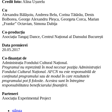
Credit foto:
Alina Ușurelu
Cu
Alexandra Bălășoiu, Andreea Belu, Corina Tătărău, Denis
Bolborea, George Alexandru Pleșca, Georgeta Corca, Marian
„Franke” Octavian, Simona Dabija
Co-producția
Asociația Tangaj Dance, Centrul Național al Dansului București
Data premierei
20.05.2017
Co-finanțat de
Administrația Fondului Cultural Național.
Programul nu reprezintă în mod necesar poziţia Administrației
Fondului Cultural Național. AFCN nu este responsabilă de
conținutul programului sau de modul în care rezultatele
programului pot fi folosite. Acestea sunt în întregime
responsabilitatea beneficiarului finanțării.
Parteneri
Asociația Experimental Project
stânga