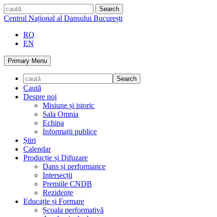
Skip
caută
to
Centrul Național al Dansului București
content
RO
EN
Primary Menu
Caută
Despre noi
Misiune și istoric
Sala Omnia
Echipa
Informații publice
Știri
Calendar
Producție și Difuzare
Dans și performance
Intersecții
Premiile CNDB
Rezidențe
Educație și Formare
Școala performativă