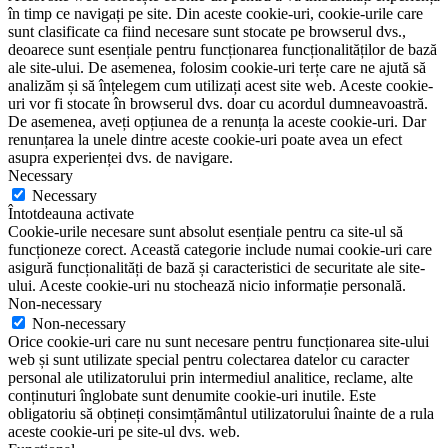
în timp ce navigați pe site. Din aceste cookie-uri, cookie-urile care
sunt clasificate ca fiind necesare sunt stocate pe browserul dvs.,
deoarece sunt esențiale pentru funcționarea funcționalităților de bază
ale site-ului. De asemenea, folosim cookie-uri terțe care ne ajută să
analizăm și să înțelegem cum utilizați acest site web. Aceste cookie-
uri vor fi stocate în browserul dvs. doar cu acordul dumneavoastră.
De asemenea, aveți opțiunea de a renunța la aceste cookie-uri. Dar
renunțarea la unele dintre aceste cookie-uri poate avea un efect
asupra experienței dvs. de navigare.
Necessary
Necessary
Întotdeauna activate
Cookie-urile necesare sunt absolut esențiale pentru ca site-ul să
funcționeze corect. Această categorie include numai cookie-uri care
asigură funcționalități de bază și caracteristici de securitate ale site-
ului. Aceste cookie-uri nu stochează nicio informație personală.
Non-necessary
Non-necessary
Orice cookie-uri care nu sunt necesare pentru funcționarea site-ului
web și sunt utilizate special pentru colectarea datelor cu caracter
personal ale utilizatorului prin intermediul analitice, reclame, alte
conținuturi înglobate sunt denumite cookie-uri inutile. Este
obligatoriu să obțineți consimțământul utilizatorului înainte de a rula
aceste cookie-uri pe site-ul dvs. web.