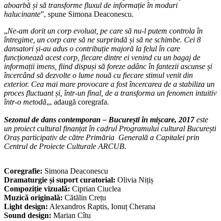
aboarbă și să transforme fluxul de informație în moduri
halucinante
”, spune Simona Deaconescu.
„
Ne-am dorit un corp evoluat, pe care să nu-l putem controla în
întregime, un corp care să ne surprindă și să ne schimbe. Cei 8
dansatori și-au adus o contribuție majoră la felul în care
funcționează acest corp, fiecare dintre ei venind cu un bagaj de
informații imens, fiind dispuși să foreze adânc în fantezii ascunse și
încercând să dezvolte o lume nouă cu fiecare stimul venit din
exterior. Cea mai mare provocare a fost încercarea de a stabiliza un
proces fluctuant și, într-un final, de a transforma un fenomen intuitiv
într-o metodă
„, adaugă coregrafa.
Sezonul de dans contemporan – București în mișcare, 2017
este
un proiect cultural finanțat în cadrul Programului cultural București
Oraș participativ de către Primăria Generală a Capitalei prin
Centrul de Proiecte Culturale ARCUB.
Coregrafie:
Simona Deaconescu
Dramaturgie și suport curatorial:
Olivia Nițiș
Compoziție vizuală:
Ciprian Ciuclea
Muzică originală:
Cătălin Crețu
Light design:
Alexandros Raptis, Ionuț Cherana
Sound design:
Marian Cîtu