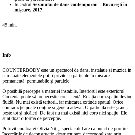
În cadrul
Sezonului de dans contemporan – București în
mișcare, 2017
45 min.
Info
COUNTERBODY este un spectacol de dans, instalație și muzică în
care toate elementele pot fi privite ca particule în mișcare
permanentă, permutabile și paralele.
O posibilă percepție a materiei instabile. Interiorul este exteriorul.
Coerența poate să nu necesite consistență. Relația corp-spațiu devine
fluidă. Nu mai există teritorii, iar mișcarea extinde spațiul. Orice
contradicție poate conține și genera adevăr. O particulă este și aici,
peste tot și nicăieri. De fapt nu mai există nici corp nici spațiu. Ele
sunt doar o formă de percepție.
Potrivit curatoarei Olivia Nițiș, spectacolul are ca punct de pornire
încercările de deconstrucție, destructurare, decorporalizare prin