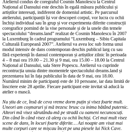
Atelierul condus de coregraful Cosmin Manolescu la Centrul
Național al Dansului este deschis în egală măsura publicului și
artiștilor interesați, indiferent de domeniul artistic. Pe parcursul
atelierului, participanții își vor descoperi corpul, vor lucra cu ochii
închiși individual sau în grup și vor experimenta diferite construcții
coregrafice pornind de la vise personale și de la unele din temele
spectacolului “dreams.land” realizat de Cosmin Manolescu în 2007
la Luxemburg în cadrul programului “Luxemburg – Sibiu Capitala
Culturală Europeană 2007”. Atelierul va avea loc sub forma unui
modul intensiv de dans contemporan deschis publicul larg cu sau
fără experiență în dansul contemporan și artiștilor zilnic în perioada
4 – 8 mai ora 19.00 – 21.30 și 9 mai, ora 15.00 – 18.00 la Centrul
Național al Dansului, sala Stere Popescu. Atelierul va cuprinde
recontrucția unuia dintre momentele spectacolului dreams.land și
prezentarea lui în fața publicului în data de 9 mai, ora 18.00.
Numărul minim de participanți este de 10 persoane, iar data limită de
înscriere este 28 aprilie. Fiecare participant este invitat să aducă la
atelier o mască.
Nu știu de ce, însă de ceva vreme dorm puțin și visez foarte mult.
Uneori am coșmaruri și mă trezesc brusc cu inima bătând puternic.
Alteori mă visez sărutându-mă pe stradă cu oameni necunoscuți.
Din când în când visez că alerg cu ochii închiși. Cel mai mult visez
scene de dans, în locuri foarte diferite… Azi noapte am visat mai
multe corpuri care se mișcau încet pe una piesele lui Nick Cave.