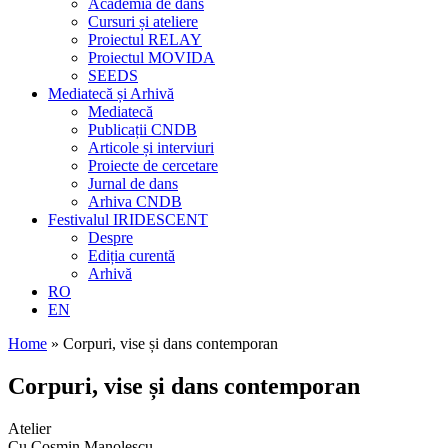
Academia de dans
Cursuri și ateliere
Proiectul RELAY
Proiectul MOVIDA
SEEDS
Mediatecă și Arhivă
Mediatecă
Publicații CNDB
Articole și interviuri
Proiecte de cercetare
Jurnal de dans
Arhiva CNDB
Festivalul IRIDESCENT
Despre
Ediția curentă
Arhivă
RO
EN
Home
»
Corpuri, vise și dans contemporan
Corpuri, vise și dans contemporan
Atelier
Cu Cosmin Manolescu