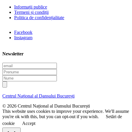
Informații publice
Termeni și condiții
Politica de confidențialitate
Facebook
Instagram
Newsletter
E
m
P
a
r
N
i
e
u
l
n
m
u
e
Centrul Național al Dansului București
m
e
© 2026 Centrul Național al Dansului București
This website uses cookies to improve your experience. We'll assume
you're ok with this, but you can opt-out if you wish.
Setări de
cookie
Accept