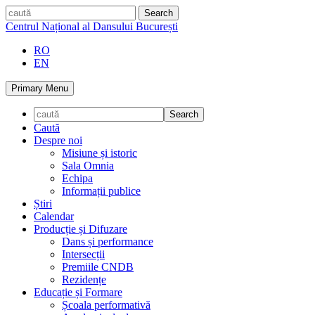
Skip
caută
to
Centrul Național al Dansului București
content
RO
EN
Primary Menu
Caută
Despre noi
Misiune și istoric
Sala Omnia
Echipa
Informații publice
Știri
Calendar
Producție și Difuzare
Dans și performance
Intersecții
Premiile CNDB
Rezidențe
Educație și Formare
Școala performativă