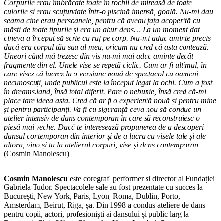
Corpurile erau îmbrăcate toate în rochii de mireasă de toate
culorile și erau scufundate într-o piscină imensă, goală. Nu-mi dau
seama cine erau persoanele, pentru că aveau fața acoperită cu
măști de toate tipurile și era un abur dens… La un moment dat
cineva a început să scrie cu ruj pe corp. Nu-mi aduc aminte precis
dacă era corpul tău sau al meu, oricum nu cred că asta contează.
Uneori când mă trezesc din vis nu-mi mai aduc aminte decât
fragmente din el. Unele vise se repetă ciclic. Cum ar fi ultimul, în
care visez că lucrez la o versiune nouă de spectacol cu oameni
necunoscuți, unde publicul este la început legat la ochi. Cum a fost
în dreams.land, însă total diferit. Pare o nebunie, însă cred că-mi
place tare ideea asta. Cred că ar fi o experiență nouă și pentru mine
și pentru participanți. Va fi cu siguranță ceva nou să conduc un
atelier intensiv de dans contemporan în care să reconstruiesc o
piesă mai veche. Dacă te interesează propunerea de a descoperi
dansul contemporan din interior și de a lucra cu visele tale și ale
altora, vino și tu la atelierul corpuri, vise și dans contemporan
.
(Cosmin Manolescu)
Cosmin Manolescu
este coregraf, performer și director al Fundației
Gabriela Tudor. Spectacolele sale au fost prezentate cu succes la
București, New York, Paris, Lyon, Roma, Dublin, Porto,
Amsterdam, Beirut, Riga, șa. Din 1998 a condus ateliere de dans
pentru copii, actori, profesioniști ai dansului și public larg la