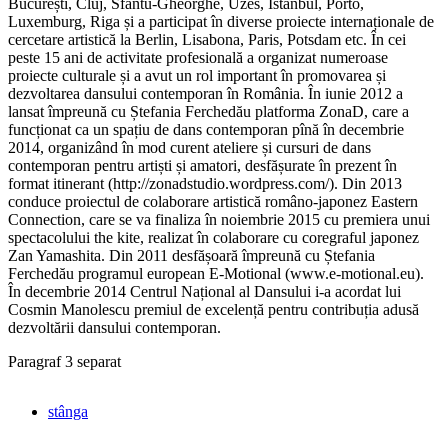
București, Cluj, Sfântu-Gheorghe, Uzes, Istanbul, Porto,
Luxemburg, Riga și a participat în diverse proiecte internaționale de
cercetare artistică la Berlin, Lisabona, Paris, Potsdam etc. În cei
peste 15 ani de activitate profesională a organizat numeroase
proiecte culturale și a avut un rol important în promovarea și
dezvoltarea dansului contemporan în România. În iunie 2012 a
lansat împreună cu Ștefania Ferchedău platforma ZonaD, care a
funcționat ca un spațiu de dans contemporan pînă în decembrie
2014, organizând în mod curent ateliere și cursuri de dans
contemporan pentru artiști și amatori, desfășurate în prezent în
format itinerant (http://zonadstudio.wordpress.com/). Din 2013
conduce proiectul de colaborare artistică româno-japonez Eastern
Connection, care se va finaliza în noiembrie 2015 cu premiera unui
spectacolului the kite, realizat în colaborare cu coregraful japonez
Zan Yamashita. Din 2011 desfășoară împreună cu Ștefania
Ferchedău programul european E-Motional (www.e-motional.eu).
În decembrie 2014 Centrul Național al Dansului i-a acordat lui
Cosmin Manolescu premiul de excelență pentru contribuția adusă
dezvoltării dansului contemporan.
Paragraf 3 separat
stânga