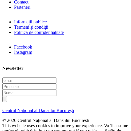
Contact
Parteneri
Informații publice
Termeni și condiții
Politica de confidențialitate
Facebook
Instagram
Newsletter
E
m
P
a
r
N
i
e
u
l
n
m
u
e
Centrul Național al Dansului București
m
e
© 2026 Centrul Național al Dansului București
This website uses cookies to improve your experience. We'll assume
you're ok with this, but you can opt-out if you wish.
Setări de