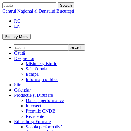
Skip
caută
to
Centrul Național al Dansului București
content
RO
EN
Primary Menu
Caută
Despre noi
Misiune și istoric
Sala Omnia
Echipa
Informații publice
Știri
Calendar
Producție și Difuzare
Dans și performance
Intersecții
Premiile CNDB
Rezidențe
Educație și Formare
Școala performativă