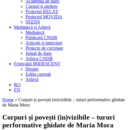
Academia de dans
Cursuri și ateliere
Proiectul RELAY
Proiectul MOVIDA
SEEDS
Mediatecă și Arhivă
Mediatecă
Publicații CNDB
Articole și interviuri
Proiecte de cercetare
Jurnal de dans
Arhiva CNDB
Festivalul IRIDESCENT
Despre
Ediția curentă
Arhivă
RO
EN
Home
»
Corpuri și povești (in)vizibile – tururi performative ghidate
de Maria Mora
Corpuri și povești (in)vizibile – tururi
performative ghidate de Maria Mora