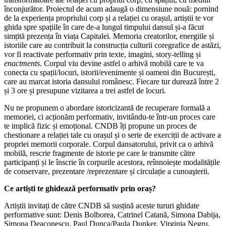
înconjurător. Proiectul de acum adaugă o dimensiune nouă: pornind
de la experiența propriului corp și a relației cu orașul, artiștii te vor
ghida spre spațiile în care de-a lungul timpului dansul și-a făcut
simțită prezența în viața Capitalei. Memoria creatorilor, energiile și
istoriile care au contribuit la construcția culturii coregrafice de astăzi,
vor fi reactivate performativ prin texte, imagini, story-telling și
enactments
. Corpul viu devine astfel o arhivă mobilă care te va
conecta cu spații/locuri, istorii/evenimente și oameni din București,
care au marcat istoria dansului românesc. Fiecare tur durează între 2
și 3 ore și presupune vizitarea a trei astfel de locuri.
Nu ne propunem o abordare istoricizantă de recuperare formală a
memoriei, ci acționăm performativ, invitându-te într-un proces care
te implică fizic și emoțional. CNDB îți propune un proces de
chestionare a relației tale cu orașul și o serie de exerciții de activare a
propriei memorii corporale. Corpul dansatorului, privit ca o arhivă
mobilă, rescrie fragmente de istorie pe care le transmite către
participanți și le înscrie în corpurile acestora, reînnoiește modalitățile
de conservare, prezentare /reprezentare și circulație a cunoaşterii.
Ce artiști te ghidează performativ prin oraș?
Artiștii invitați de către CNDB să susțină aceste tururi ghidate
performative sunt: Denis Bolborea, Catrinel Catană, Simona Dabija,
Simona Deaconescu, Paul Dunca/Paula Dunker, Virginia Negru,