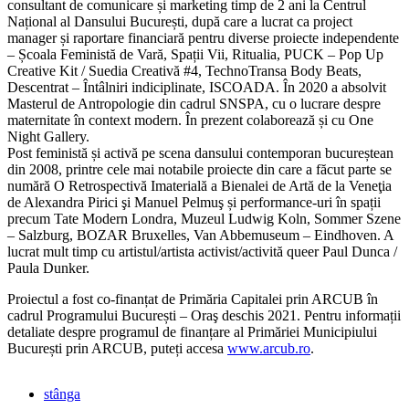
consultant de comunicare și marketing timp de 2 ani la Centrul
Național al Dansului București, după care a lucrat ca project
manager și raportare financiară pentru diverse proiecte independente
– Școala Feministă de Vară, Spații Vii, Ritualia, PUCK – Pop Up
Creative Kit / Suedia Creativă #4, TechnoTransa Body Beats,
Descentrat – Întâlniri indiciplinate, ISCOADA. În 2020 a absolvit
Masterul de Antropologie din cadrul SNSPA, cu o lucrare despre
maternitate în context modern. În prezent colaborează și cu One
Night Gallery.
Post feministă și activă pe scena dansului contemporan bucureștean
din 2008, printre cele mai notabile proiecte din care a făcut parte se
numără O Retrospectivă Imaterială a Bienalei de Artă de la Veneţia
de Alexandra Pirici şi Manuel Pelmuş și performance-uri în spații
precum Tate Modern Londra, Muzeul Ludwig Koln, Sommer Szene
– Salzburg, BOZAR Bruxelles, Van Abbemuseum – Eindhoven. A
lucrat mult timp cu artistul/artista activist/activită queer Paul Dunca /
Paula Dunker.
Proiectul a fost co-finanțat de Primăria Capitalei prin ARCUB în
cadrul Programului București – Oraş deschis 2021. Pentru informații
detaliate despre programul de finanțare al Primăriei Municipiului
București prin ARCUB, puteți accesa
www.arcub.ro
.
stânga