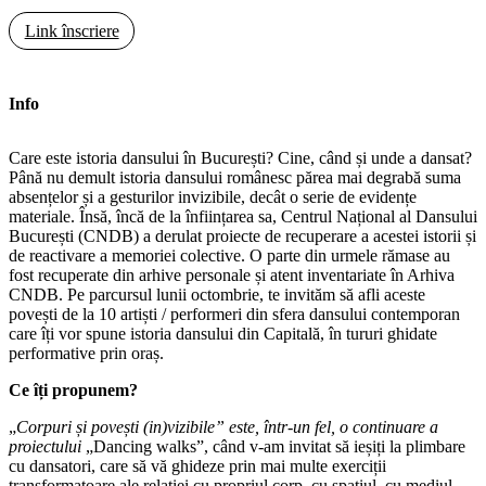
Link înscriere
Info
Care este istoria dansului în București? Cine, când și unde a dansat?
Până nu demult istoria dansului românesc părea mai degrabă suma
absențelor și a gesturilor invizibile, decât o serie de evidențe
materiale. Însă, încă de la înființarea sa, Centrul Național al Dansului
București (CNDB) a derulat proiecte de recuperare a acestei istorii și
de reactivare a memoriei colective. O parte din urmele rămase au
fost recuperate din arhive personale și atent inventariate în Arhiva
CNDB. Pe parcursul lunii octombrie, te invităm să afli aceste
povești de la 10 artiști / performeri din sfera dansului contemporan
care îți vor spune istoria dansului din Capitală, în tururi ghidate
performative prin oraș.
Ce îți propunem?
„
Corpuri și povești (in)vizibile” este, într-un fel, o continuare a
proiectului
„Dancing walks”, când v-am invitat să ieșiți la plimbare
cu dansatori, care să vă ghideze prin mai multe exerciții
transformatoare ale relației cu propriul corp, cu spațiul, cu mediul