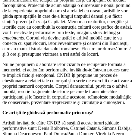
înconjurător. Proiectul de acum adaugă o dimensiune nouă: pornind
de la experiența propriului corp și a relației cu orașul, artiștii te vor
ghida spre spațiile în care de-a lungul timpului dansul și-a făcut
simțită prezența în viața Capitalei. Memoria creatorilor, energiile și
istoriile care au contribuit la construcția culturii coregrafice de astăzi,
vor fi reactivate performativ prin texte, imagini, story-telling și
enactments
. Corpul viu devine astfel o arhivă mobilă care te va
conecta cu spații/locuri, istorii/evenimente și oameni din București,
care au marcat istoria dansului românesc. Fiecare tur durează între 2
și 3 ore și presupune vizitarea a trei astfel de locuri.
Nu ne propunem o abordare istoricizantă de recuperare formală a
memoriei, ci acționăm performativ, invitându-te într-un proces care
te implică fizic și emoțional. CNDB îți propune un proces de
chestionare a relației tale cu orașul și o serie de exerciții de activare a
propriei memorii corporale. Corpul dansatorului, privit ca o arhivă
mobilă, rescrie fragmente de istorie pe care le transmite către
participanți și le înscrie în corpurile acestora, reînnoiește modalitățile
de conservare, prezentare /reprezentare și circulație a cunoaşterii.
Ce artiști te ghidează performativ prin oraș?
Artiștii invitați de către CNDB să susțină aceste tururi ghidate
performative sunt: Denis Bolborea, Catrinel Catană, Simona Dabija,
Simona Deaconescu, Paul Dunca/Paula Dunker, Virginia Negru,