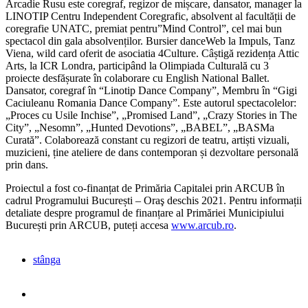
Arcadie Rusu este coregraf, regizor de mișcare, dansator, manager la
LINOTIP Centru Independent Coregrafic, absolvent al facultății de
coregrafie UNATC, premiat pentru”Mind Control”, cel mai bun
spectacol din gala absolvenților. Bursier danceWeb la Impuls, Tanz
Viena, wild card oferit de asociatia 4Culture. Câștigă rezidența Attic
Arts, la ICR Londra, participând la Olimpiada Culturală cu 3
proiecte desfășurate în colaborare cu English National Ballet.
Dansator, coregraf în “Linotip Dance Company”, Membru în “Gigi
Caciuleanu Romania Dance Company”. Este autorul spectacolelor:
„Proces cu Usile Inchise”, „Promised Land”, „Crazy Stories in The
City”, „Nesomn”, „Hunted Devotions”, „BABEL”, „BASMa
Curată”. Colaborează constant cu regizori de teatru, artiști vizuali,
muzicieni, ține ateliere de dans contemporan și dezvoltare personală
prin dans.
Proiectul a fost co-finanțat de Primăria Capitalei prin ARCUB în
cadrul Programului București – Oraş deschis 2021. Pentru informații
detaliate despre programul de finanțare al Primăriei Municipiului
București prin ARCUB, puteți accesa
www.arcub.ro
.
stânga