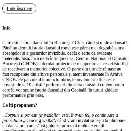
Link înscriere
Info
Care este istoria dansului în București? Cine, când și unde a dansat?
Până nu demult istoria dansului românesc părea mai degrabă suma
absențelor și a gesturilor invizibile, decât o serie de evidențe
materiale. Însă, încă de la înființarea sa, Centrul Național al Dansului
București (CNDB) a derulat proiecte de recuperare a acestei istorii și
de reactivare a memoriei colective. O parte din urmele rămase au
fost recuperate din arhive personale și atent inventariate în Arhiva
CNDB. Pe parcursul lunii octombrie, te invităm să afli aceste
povești de la 10 artiști / performeri din sfera dansului contemporan
care îți vor spune istoria dansului din Capitală, în tururi ghidate
performative prin oraș.
Ce îți propunem?
„
Corpuri și povești (in)vizibile” este, într-un fel, o continuare a
proiectului
„Dancing walks”, când v-am invitat să ieșiți la plimbare
cu dansatori, care să vă ghideze prin mai multe exerciții
transformatoare ale relației cu propriul corp, cu spațiul, cu mediul