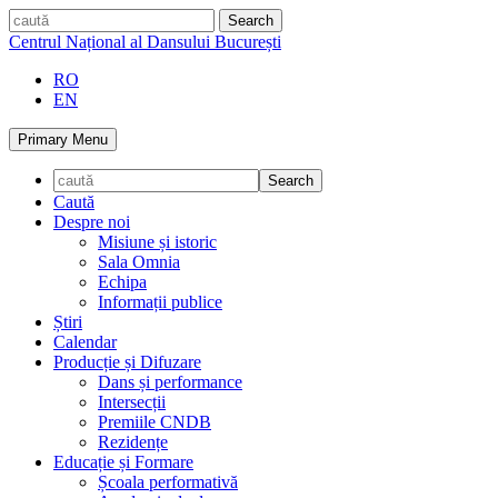
Skip
caută
to
Centrul Național al Dansului București
content
RO
EN
Primary Menu
Caută
Despre noi
Misiune și istoric
Sala Omnia
Echipa
Informații publice
Știri
Calendar
Producție și Difuzare
Dans și performance
Intersecții
Premiile CNDB
Rezidențe
Educație și Formare
Școala performativă