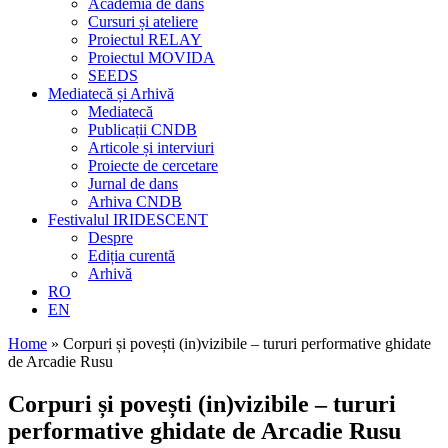
Academia de dans
Cursuri și ateliere
Proiectul RELAY
Proiectul MOVIDA
SEEDS
Mediatecă și Arhivă
Mediatecă
Publicații CNDB
Articole și interviuri
Proiecte de cercetare
Jurnal de dans
Arhiva CNDB
Festivalul IRIDESCENT
Despre
Ediția curentă
Arhivă
RO
EN
Home
»
Corpuri și povești (in)vizibile – tururi performative ghidate
de Arcadie Rusu
Corpuri și povești (in)vizibile – tururi
performative ghidate de Arcadie Rusu