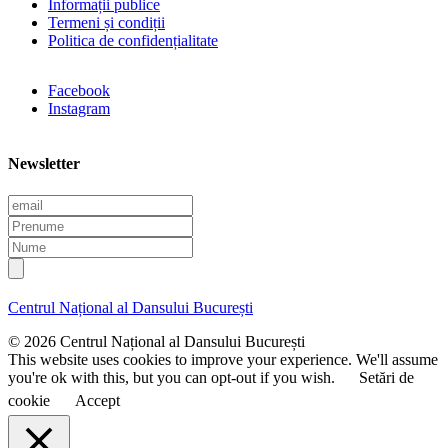
Informații publice
Termeni și condiții
Politica de confidențialitate
Facebook
Instagram
Newsletter
E
m
P
a
r
N
i
e
u
l
n
m
u
e
Centrul Național al Dansului București
m
e
© 2026 Centrul Național al Dansului București
This website uses cookies to improve your experience. We'll assume
you're ok with this, but you can opt-out if you wish.
Setări de
cookie
Accept