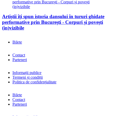
Artiștii îți spun istoria dansului în tururi ghidate
performative prin București - Corpuri și povești
(in)vizibile
Bilete
Contact
Parteneri
Informații publice
Termeni și condiții
Politica de confidențialitate
Bilete
Contact
Parteneri