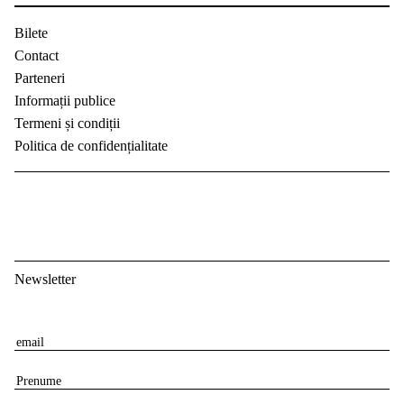
Bilete
Contact
Parteneri
Informații publice
Termeni și condiții
Politica de confidențialitate
Newsletter
E
m
P
a