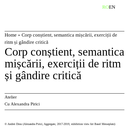
Skip
caută
RO
EN
to
content
Home
»
Corp conștient, semantica mișcării, exerciții de
ritm și gândire critică
Corp conștient, semantica
mișcării, exerciții de ritm
și gândire critică
Atelier
Cu Alexandra Pirici
© Andrei Dinu (Alexandra Pirici, Aggregate, 2017-2019, exhibition view Art Basel Messeplatz)