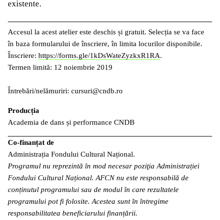
existente.
Accesul la acest atelier este deschis și gratuit. Selecția se va face
în baza formularului de înscriere, în limita locurilor disponibile.
Înscriere:
https://forms.gle/1kDsWateZyzkxR1RA
.
Termen limită: 12 noiembrie 2019
Întrebări/nelămuriri: cursuri@cndb.ro
Producția
Academia de dans și performance CNDB
Co-finanțat de
Administrația Fondului Cultural Național.
Programul nu reprezintă în mod necesar poziţia Administrației
Fondului Cultural Național. AFCN nu este responsabilă de
conținutul programului sau de modul în care rezultatele
programului pot fi folosite. Acestea sunt în întregime
responsabilitatea beneficiarului finanțării.