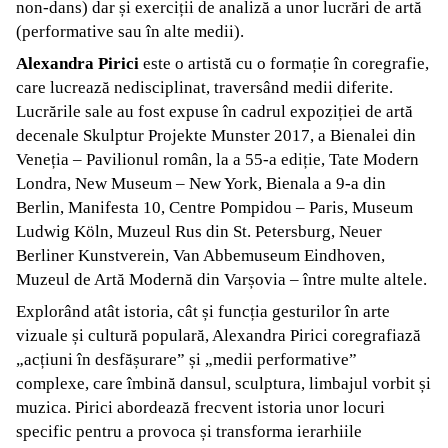
non-dans) dar și exerciții de analiză a unor lucrări de artă
(performative sau în alte medii).
Alexandra Pirici
este o artistă cu o formație în coregrafie,
care lucrează nedisciplinat, traversând medii diferite.
Lucrările sale au fost expuse în cadrul expoziției de artă
decenale Skulptur Projekte Munster 2017, a Bienalei din
Veneția – Pavilionul român, la a 55-a ediție, Tate Modern
Londra, New Museum – New York, Bienala a 9-a din
Berlin, Manifesta 10, Centre Pompidou – Paris, Museum
Ludwig Köln, Muzeul Rus din St. Petersburg, Neuer
Berliner Kunstverein, Van Abbemuseum Eindhoven,
Muzeul de Artă Modernă din Varșovia – între multe altele.
Explorând atât istoria, cât și funcția gesturilor în arte
vizuale și cultură populară, Alexandra Pirici coregrafiază
„acțiuni în desfășurare” și „medii performative”
complexe, care îmbină dansul, sculptura, limbajul vorbit și
muzica. Pirici abordează frecvent istoria unor locuri
specific pentru a provoca și transforma ierarhiile