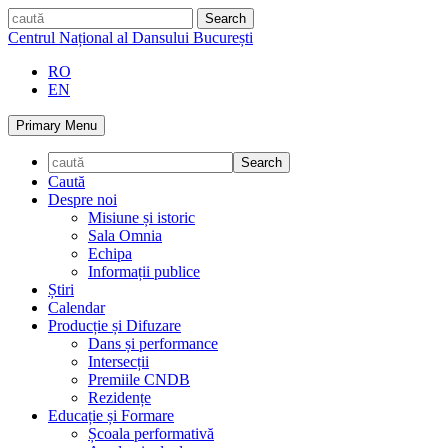
Skip
caută
to
Centrul Național al Dansului București
content
RO
EN
Primary Menu
Caută
Despre noi
Misiune și istoric
Sala Omnia
Echipa
Informații publice
Știri
Calendar
Producție și Difuzare
Dans și performance
Intersecții
Premiile CNDB
Rezidențe
Educație și Formare
Școala performativă