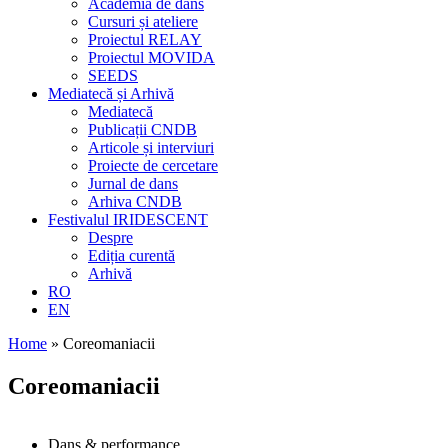
Academia de dans
Cursuri și ateliere
Proiectul RELAY
Proiectul MOVIDA
SEEDS
Mediatecă și Arhivă
Mediatecă
Publicații CNDB
Articole și interviuri
Proiecte de cercetare
Jurnal de dans
Arhiva CNDB
Festivalul IRIDESCENT
Despre
Ediția curentă
Arhivă
RO
EN
Home
»
Coreomaniacii
Coreomaniacii
Dans & performance