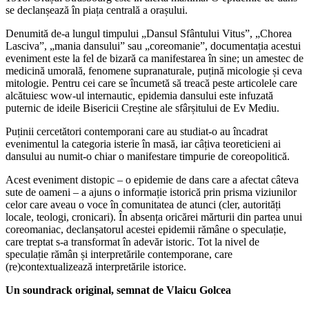
se declanșează în piața centrală a orașului.
Denumită de-a lungul timpului „Dansul Sfântului Vitus”, „Chorea
Lasciva”, „mania dansului” sau „coreomanie”, documentația acestui
eveniment este la fel de bizară ca manifestarea în sine; un amestec de
medicină umorală, fenomene supranaturale, puțină micologie și ceva
mitologie. Pentru cei care se încumetă să treacă peste articolele care
alcătuiesc wow-ul internautic, epidemia dansului este infuzată
puternic de ideile Bisericii Creștine ale sfârșitului de Ev Mediu.
Puținii cercetători contemporani care au studiat-o au încadrat
evenimentul la categoria isterie în masă, iar câțiva teoreticieni ai
dansului au numit-o chiar o manifestare timpurie de coreopolitică.
Acest eveniment distopic – o epidemie de dans care a afectat câteva
sute de oameni – a ajuns o informație istorică prin prisma viziunilor
celor care aveau o voce în comunitatea de atunci (cler, autorități
locale, teologi, cronicari). În absența oricărei mărturii din partea unui
coreomaniac, declanșatorul acestei epidemii rămâne o speculație,
care treptat s-a transformat în adevăr istoric. Tot la nivel de
speculație rămân și interpretările contemporane, care
(re)contextualizează interpretările istorice.
Un soundrack original, semnat de Vlaicu Golcea