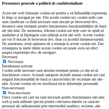
Prezentare generale a politicii de confidentialitate
Acest site web folosește cookie-uri pentru a vă îmbunătăți experiența
în timp ce navigați pe site. Din aceste cookie-uri, cookie-urile care
sunt clasificate ca fiind necesare sunt stocate pe browserul dvs.,
deoarece sunt esențiale pentru funcționarea funcționalităților de bază
ale site-ului. De asemenea, folosim cookie-uri terțe care ne ajută să
analizăm și să înțelegem cum utilizați acest site web. Aceste cookie-
uri vor fi stocate în browserul dvs. doar cu acordul dumneavoastră.
De asemenea, aveți opțiunea de a renunța la aceste cookie-uri. Dar
renunțarea la unele dintre aceste cookie-uri poate avea un efect
asupra experienței dvs. de navigare.
Necessary
Necessary
Întotdeauna activate
Cookie-urile necesare sunt absolut esențiale pentru ca site-ul să
funcționeze corect. Această categorie include numai cookie-uri care
asigură funcționalități de bază și caracteristici de securitate ale site-
ului. Aceste cookie-uri nu stochează nicio informație personală.
Non-necessary
Non-necessary
Orice cookie-uri care nu sunt necesare pentru funcționarea site-ului
web și sunt utilizate special pentru colectarea datelor cu caracter
personal ale utilizatorului prin intermediul analitice, reclame, alte