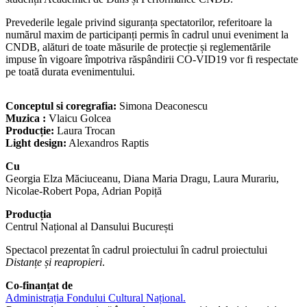
Prevederile legale privind siguranța spectatorilor, referitoare la
numărul maxim de participanți permis în cadrul unui eveniment la
CNDB, alături de toate măsurile de protecție și reglementările
impuse în vigoare împotriva răspândirii CO-VID19 vor fi respectate
pe toată durata evenimentului.
Conceptul si coregrafia:
Simona Deaconescu
Muzica :
Vlaicu Golcea
Producție:
Laura Trocan
Light design:
Alexandros Raptis
Cu
Georgia Elza Măciuceanu, Diana Maria Dragu, Laura Murariu,
Nicolae-Robert Popa, Adrian Popiță
Producția
Centrul Național al Dansului București
Spectacol prezentat în cadrul proiectului în cadrul proiectului
Distanțe și reapropieri
.
Co-finanțat de
Administrația Fondului Cultural Național.