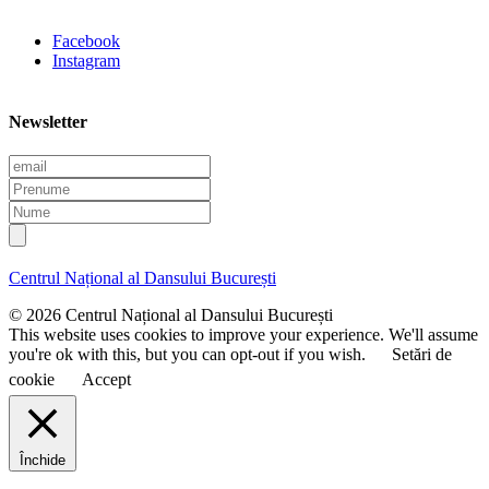
Facebook
Instagram
Newsletter
E
m
P
a
r
N
i
e
u
l
n
m
u
e
Centrul Național al Dansului București
m
e
© 2026 Centrul Național al Dansului București
This website uses cookies to improve your experience. We'll assume
you're ok with this, but you can opt-out if you wish.
Setări de
cookie
Accept
Închide