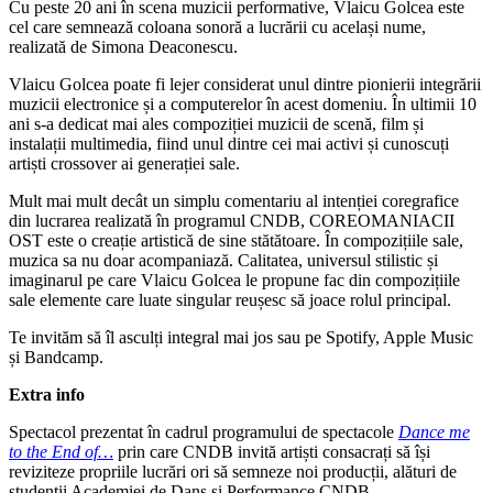
Cu peste 20 ani în scena muzicii performative,
Vlaicu Golcea este
cel care semnează coloana sonoră a lucrării cu același nume,
realizată de Simona Deaconescu.
Vlaicu Golcea poate fi lejer considerat unul dintre pionierii integrării
muzicii electronice și a computerelor în acest domeniu. În ultimii 10
ani s-a dedicat mai ales compoziției muzicii de scenă, film și
instalații multimedia, fiind unul dintre cei mai activi și cunoscuți
artiști crossover ai generației sale.
Mult mai mult decât un simplu comentariu al intenției coregrafice
din lucrarea realizată în programul CNDB, COREOMANIACII
OST este o creație artistică de sine stătătoare. În compozițiile sale,
muzica sa nu doar acompaniază. Calitatea, universul stilistic și
imaginarul pe care Vlaicu Golcea le propune fac din compozițiile
sale elemente care luate singular reușesc să joace rolul principal.
Te invităm să îl asculți integral mai jos sau pe Spotify, Apple Music
și Bandcamp.
Extra info
Spectacol prezentat în cadrul programului de spectacole
Dance me
to the End of…
prin care CNDB invită artiști consacrați să își
reviziteze propriile lucrări ori să semneze noi producții, alături de
studenții Academiei de Dans și Performance CNDB.