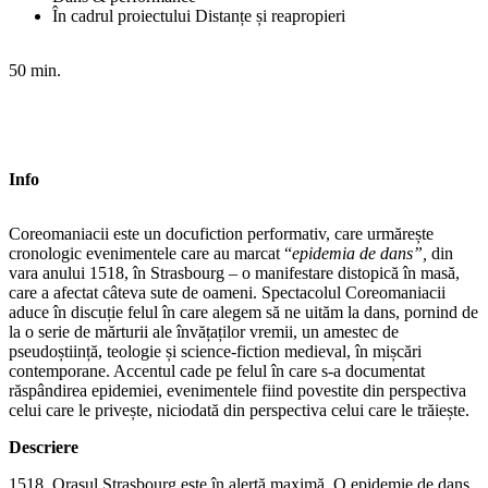
În cadrul proiectului Distanțe și reapropieri
50 min.
Info
Coreomaniacii este un docufiction performativ, care urmărește
cronologic evenimentele care au marcat “
epidemia de dans”,
din
vara anului 1518, în Strasbourg – o manifestare distopică în masă,
care a afectat câteva sute de oameni. Spectacolul Coreomaniacii
aduce în discuție felul în care alegem să ne uităm la dans, pornind de
la o serie de mărturii ale învățaților vremii, un amestec de
pseudoștiință, teologie și science-fiction medieval, în mișcări
contemporane. Accentul cade pe felul în care s-a documentat
răspândirea epidemiei, evenimentele fiind povestite din perspectiva
celui care le privește, niciodată din perspectiva celui care le trăiește.
Descriere
1518. Orașul Strasbourg este în alertă maximă. O epidemie de dans