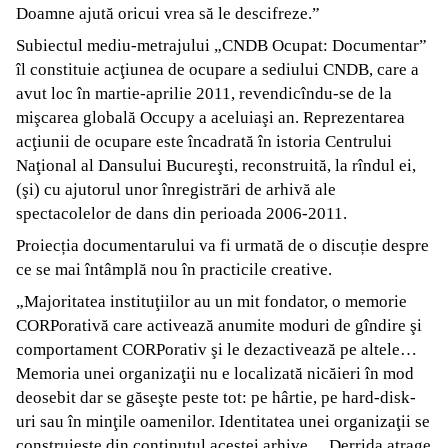
Doamne ajută oricui vrea să le descifreze.”
Subiectul mediu-metrajului „CNDB Ocupat: Documentar”
îl constituie acţiunea de ocupare a sediului CNDB, care a
avut loc în martie-aprilie 2011, revendicîndu-se de la
mişcarea globală Occupy a aceluiaşi an. Reprezentarea
acţiunii de ocupare este încadrată în istoria Centrului
Naţional al Dansului Bucureşti, reconstruită, la rîndul ei,
(şi) cu ajutorul unor înregistrări de arhivă ale
spectacolelor de dans din perioada 2006-2011.
Proiecția documentarului va fi urmată de o discuție despre
ce se mai întâmplă nou în practicile creative.
„Majoritatea instituţiilor au un mit fondator, o memorie
CORPorativă care activează anumite moduri de gîndire şi
comportament CORPorativ şi le dezactivează pe altele…
Memoria unei organizaţii nu e localizată nicăieri în mod
deosebit dar se găseşte peste tot: pe hârtie, pe hard-disk-
uri sau în minţile oamenilor. Identitatea unei organizaţii se
construieşte din conţinutul acestei arhive… Derrida atrage