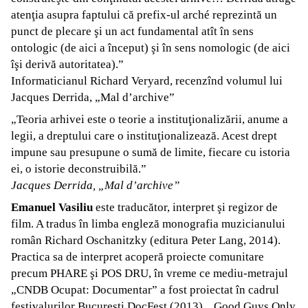
atenţia asupra faptului că prefix-ul arché reprezintă un
punct de plecare şi un act fundamental atît în sens
ontologic (de aici a început) şi în sens nomologic (de aici
îşi derivă autoritatea).”
Informaticianul Richard Veryard, recenzînd volumul lui
Jacques Derrida, „Mal d’archive”
„Teoria arhivei este o teorie a instituţionalizării, anume a
legii, a dreptului care o instituţionalizează. Acest drept
impune sau presupune o sumă de limite, fiecare cu istoria
ei, o istorie deconstruibilă.”
Jacques Derrida, „Mal d’archive”
Emanuel Vasiliu
este traducător, interpret şi regizor de
film. A tradus în limba engleză monografia muzicianului
român Richard Oschanitzky (editura Peter Lang, 2014).
Practica sa de interpret acoperă proiecte comunitare
precum PHARE şi POS DRU, în vreme ce mediu-metrajul
„CNDB Ocupat: Documentar” a fost proiectat în cadrul
festivalurilor Bucureşti DocFest (2013), „Good Guys Only