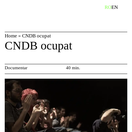
Skip
caută
RO
EN
to
content
Home
»
CNDB ocupat
CNDB ocupat
Documentar
40 min.