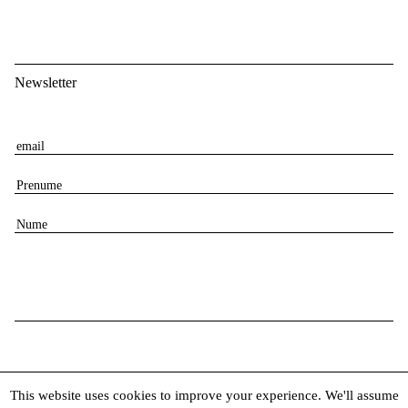
Newsletter
E
m
P
a
r
i
N
e
l
u
n
m
u
e
m
e
This website uses cookies to improve your experience. We'll assume