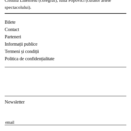
Cristina Lilienfeld (coregraf), Iulia Popovici (curator artele
spectacolului).
Bilete
Contact
Parteneri
Informații publice
Termeni și condiții
Politica de confidențialitate
Newsletter
E
m