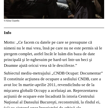
©Alina Ușurelu
Info
Motto: „Ce facem cu datele pe care se presupune că
nimeni nu le mai vrea, însă pe care nu ne este permis să le
ştergem complet, astfel încât le luăm din baza de date
principală şi le-nghesuim pe hard-uri într-un beci şi
Doamne ajută oricui vrea să le descifreze.”
Subiectul mediu-metrajului „CNDB Ocupat: Documentar”
îl constituie acţiunea de ocupare a sediului CNDB, care a
avut loc în martie-aprilie 2011, revendicîndu-se de la
mişcarea globală Occupy a aceluiaşi an. Reprezentarea
acţiunii de ocupare este încadrată în istoria Centrului
Naţional al Dansului Bucureşti, reconstruită, la rîndul ei,
(şi) cu ajutorul unor înregistrări de arhivă ale