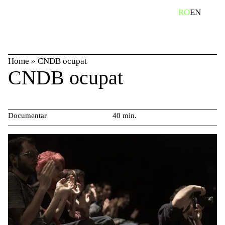
Skip
caută
RO
EN
to
content
Home
»
CNDB ocupat
CNDB ocupat
Documentar
40 min.