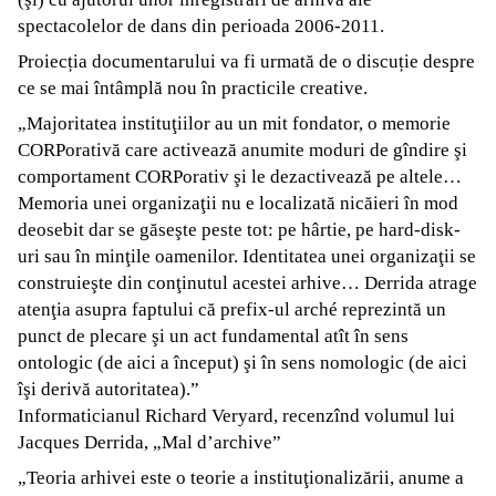
spectacolelor de dans din perioada 2006-2011.
Proiecția documentarului va fi urmată de o discuție despre
ce se mai întâmplă nou în practicile creative.
„Majoritatea instituţiilor au un mit fondator, o memorie
CORPorativă care activează anumite moduri de gîndire şi
comportament CORPorativ şi le dezactivează pe altele…
Memoria unei organizaţii nu e localizată nicăieri în mod
deosebit dar se găseşte peste tot: pe hârtie, pe hard-disk-
uri sau în minţile oamenilor. Identitatea unei organizaţii se
construieşte din conţinutul acestei arhive… Derrida atrage
atenţia asupra faptului că prefix-ul arché reprezintă un
punct de plecare şi un act fundamental atît în sens
ontologic (de aici a început) şi în sens nomologic (de aici
îşi derivă autoritatea).”
Informaticianul Richard Veryard, recenzînd volumul lui
Jacques Derrida, „Mal d’archive”
„Teoria arhivei este o teorie a instituţionalizării, anume a