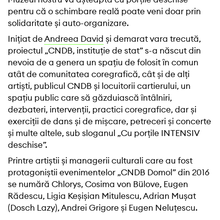
pentru că o schimbare reală poate veni doar prin
solidaritate și auto-organizare.
Inițiat de
Andreea David
și demarat vara trecută,
proiectul „CNDB, instituție de stat” s-a născut din
nevoia de a genera un spațiu de folosit în comun
atât de comunitatea coregrafică, cât și de alți
artiști, publicul CNDB și locuitorii cartierului, un
spațiu public care să găzduiască întâlniri,
dezbateri, intervenții, practici coregrafice, dar și
exerciții de dans și de mișcare, petreceri și concerte
și multe altele, sub sloganul „Cu porțile INTENSIV
deschise”.
Printre artiștii și managerii culturali care au fost
protagoniștii evenimentelor „CNDB Domol” din 2016
se numără Chlorys, Cosima von Bülove, Eugen
Rădescu, Ligia Keșișian Mitulescu, Adrian Mușat
(Dosch Lazy), Andrei Grigore și Eugen Neluțescu.