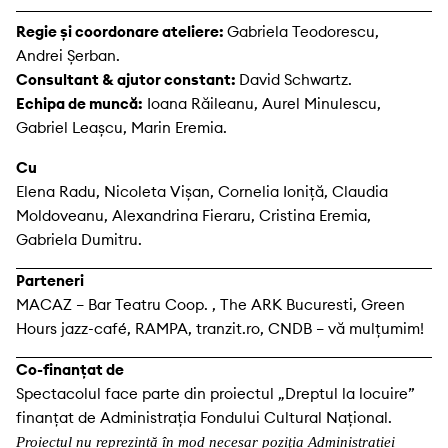
Regie și coordonare ateliere:
Gabriela Teodorescu,
Andrei Șerban.
Consultant & ajutor constant:
David Schwartz.
Echipa de muncă:
Ioana Răileanu, Aurel Minulescu,
Gabriel Leașcu, Marin Eremia.
Cu
Elena Radu, Nicoleta Vișan, Cornelia Ioniță, Claudia
Moldoveanu, Alexandrina Fieraru, Cristina Eremia,
Gabriela Dumitru.
Parteneri
MACAZ – Bar Teatru Coop. , The ARK Bucuresti, Green
Hours jazz-café, RAMPA, tranzit.ro, CNDB – vă mulțumim!
Co-finanțat de
Spectacolul face parte din proiectul „Dreptul la locuire”
finanțat de Administrația Fondului Cultural Național.
Proiectul nu reprezintă în mod necesar poziţia Administrației