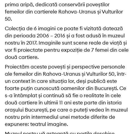
prima aripă, dedicată conservării poveștilor
femeilor din cartierele Rahova-Uranus și Vulturilor
50.
Colecția de 6 imagini ce poate fi vizitată datează
din perioada 2006 – 2016 și a fost adusă în muzeul
nostru în 2017. Imaginile sunt scene reale de viaţă și
vor fi proiectate pentru expoziție de 7 femei din cele
două cartiere.
Proiectăm aceste povești și perspective personale
ale femeilor din Rahova-Uranus și Vulturilor 50, într-
un context în care situația lor, deși publică este
foarte puțin cunoscută oamenilor din București. Ce
s-a întâmplat și continuă să fie o realitate în cele
două cartiere în ultimii 11 ani este parte din istoria
orașului București, pe care o puteți vedea în muzeul
nostru prin intermediul unei metode diferite de
expunere: teatrul imagine.
Muzeul nostru vă așteaptă cu porțile deschise