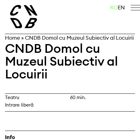
Skip
caută
RO
EN
to
content
Home
»
CNDB Domol cu Muzeul Subiectiv al Locuirii
CNDB Domol cu
Muzeul Subiectiv al
Locuirii
Teatru
60 min.
Intrare liberă
Info