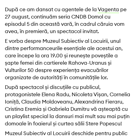
După ce am dansat cu agentele de la
Vagenta
pe
27 august, continuăm seria CNDB Domol cu
episodul 5 din această vară, în cadrul căruia vom
avea, în premieră, un spectacol invitat.
E vorba despre Muzeul Subiectiv al Locuirii, unul
dintre performanceurile esențiale ale acestui an,
care începe la ora 19.00 și reunește poveștile a
șapte femei din cartierele Rahova-Uranus și
Vulturilor 50 despre experiența evacuărilor
organizate de autorități în comunitățile lor.
După spectacol și discuțiile cu publicul,
protagonistele Elena Radu, Nicoleta Vișan, Cornelia
Ioniță, Claudia Moldoveanu, Alexandrina Fieraru,
Cristina Eremia și Gabriela Dumitru vă așteaptă cu
un playlist special la dansuri mai mult sau mai puțin
domoale în foaierul și curtea sălii Stere Popescu!
Muzeul Subiectiv al Locuirii deschide pentru public