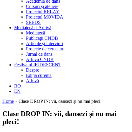
Academia de dans
Cursuri și ateliere
Proiectul RELAY
Proiectul MOVIDA
SEEDS
Mediatecă și Arhivă
Mediatecă
Publicații CNDB
Articole și interviuri
Proiecte de cercetare
Jurnal de dans
Arhiva CNDB
Festivalul IRIDESCENT
Despre
Ediția curentă
Arhivă
RO
EN
Home
»
Clase DROP IN: vii, dansezi și nu mai pleci!
Clase DROP IN: vii, dansezi și nu mai
pleci!