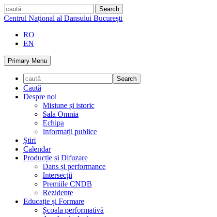
Skip
caută
to
Centrul Național al Dansului București
content
RO
EN
Primary Menu
Caută
Despre noi
Misiune și istoric
Sala Omnia
Echipa
Informații publice
Știri
Calendar
Producție și Difuzare
Dans și performance
Intersecții
Premiile CNDB
Rezidențe
Educație și Formare
Școala performativă