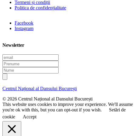
Termeni și condiții
Politica de confidențialitate
Facebook
Instagram
Newsletter
E
m
P
a
r
N
i
e
u
l
n
m
u
e
Centrul Național al Dansului București
m
e
© 2026 Centrul Național al Dansului București
This website uses cookies to improve your experience. We'll assume
you're ok with this, but you can opt-out if you wish.
Setări de
cookie
Accept