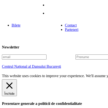
Bilete
Contact
Parteneri
Newsletter
E
P
m
r
a
e
Centrul Național al Dansului București
i
n
l
u
This website uses cookies to improve your experience. We'll assume yo
m
e
Închide
Prezentare generale a politicii de confidentialitate