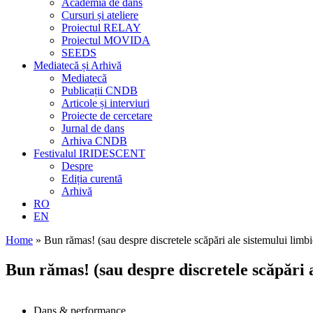
Academia de dans
Cursuri și ateliere
Proiectul RELAY
Proiectul MOVIDA
SEEDS
Mediatecă și Arhivă
Mediatecă
Publicații CNDB
Articole și interviuri
Proiecte de cercetare
Jurnal de dans
Arhiva CNDB
Festivalul IRIDESCENT
Despre
Ediția curentă
Arhivă
RO
EN
Home
»
Bun rămas! (sau despre discretele scăpări ale sistemului limbi
Bun rămas! (sau despre discretele scăpări a
Dans & performance