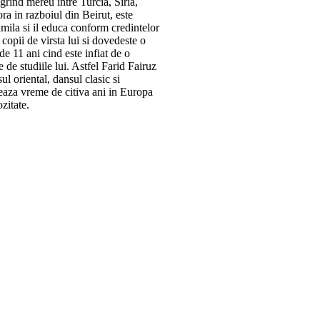
igrind mereu intre Turcia, Siria,
ra in razboiul din Beirut, este
amila si il educa conform credintelor
 copii de virsta lui si dovedeste o
 de 11 ani cind este infiat de o
 de studiile lui. Astfel Farid Fairuz
l oriental, dansul clasic si
eaza vreme de citiva ani in Europa
ozitate.