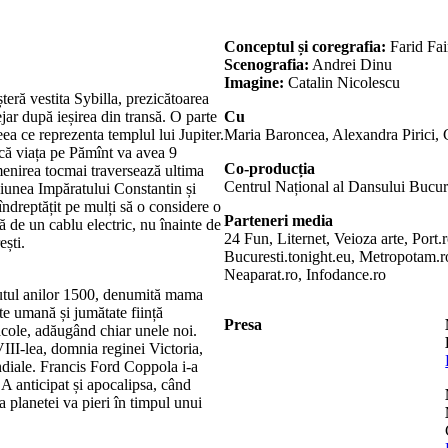
Conceptul și coregrafia:
Farid Fai
Scenografia:
Andrei Dinu
Imagine:
Catalin Nicolescu
șteră vestita Sybilla, prezicătoarea
ejar după ieșirea din transă. O parte
Cu
eea ce reprezenta templul lui Jupiter.
Maria Baroncea, Alexandra Pirici,
 că viața pe Pămînt va avea 9
Co-producția
enirea tocmai traversează ultima
Centrul Național al Dansului Bucur
siunea Impăratului Constantin și
 îndreptățit pe mulți să o considere o
Parteneri media
ă de un cablu electric, nu înainte de
24 Fun, Liternet, Veioza arte, Port.
ști.
Bucuresti.tonight.eu, Metropotam
Neaparat.ro, Infodance.ro
eputul anilor 1500, denumită mama
te umană și jumătate ființă
Presa
racole, adăugând chiar unele noi.
VIII-lea, domnia reginei Victoria,
diale. Francis Ford Coppola i-a
. A anticipat și apocalipsa, când
 planetei va pieri în timpul unui