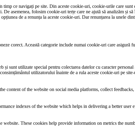
 timp ce navigați pe site. Din aceste cookie-uri, cookie-urile care sunt 
lui. De asemenea, folosim cookie-uri terțe care ne ajută să analizăm și să 
țiunea de a renunța la aceste cookie-uri. Dar renunțarea la unele dintr
neze corect. Această categorie include numai cookie-uri care asigură funcț
și sunt utilizate special pentru colectarea datelor cu caracter personal al
 consimțământul utilizatorului înainte de a rula aceste cookie-uri pe site
the content of the website on social media platforms, collect feedbacks, 
mance indexes of the website which helps in delivering a better user ex
e website. These cookies help provide information on metrics the number 