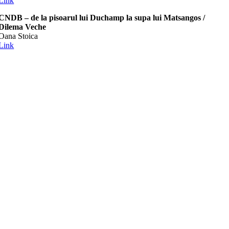
Link
CNDB – de la pisoarul lui Duchamp la supa lui Matsangos /
Dilema Veche
Oana Stoica
Link