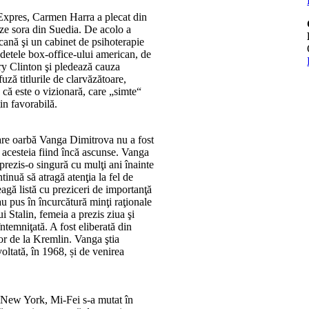
Expres, Carmen Harra a plecat din
teze sora din Suedia. De acolo a
cană şi un cabinet de psihoterapie
detele box-office-ului american, de
ary Clinton şi pledează cauza
ză titlurile de clarvăzătoare,
 că este o vizionară, care „simte“
in favorabilă.
are oarbă Vanga Dimitrova nu a fost
 acesteia fiind încă ascunse. Vanga
 prezis-o singură cu mulţi ani înainte
inuă să atragă atenţia la fel de
eagă listă cu preziceri de importanţă
au pus în încurcătură minţi raţionale
i Stalin, femeia a prezis ziua şi
 întemniţată. A fost eliberată din
or de la Kremlin. Vanga ştia
oltată, în 1968, și de venirea
, New York, Mi-Fei s-a mutat în