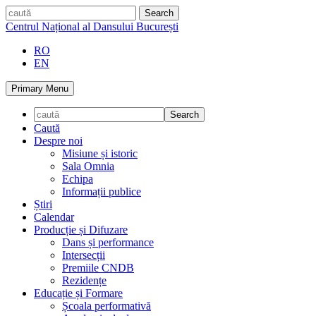
Skip
caută
to
Centrul Național al Dansului București
content
RO
EN
Primary Menu
Caută
Despre noi
Misiune și istoric
Sala Omnia
Echipa
Informații publice
Știri
Calendar
Producție și Difuzare
Dans și performance
Intersecții
Premiile CNDB
Rezidențe
Educație și Formare
Școala performativă