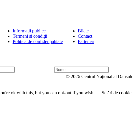
Informații publice
Bilete
Termeni și condiții
Contact
Politica de confidențialitate
Parteneri
N
u
© 2026 Centrul Național al Dansul
m
e
u're ok with this, but you can opt-out if you wish.
Setări de cookie