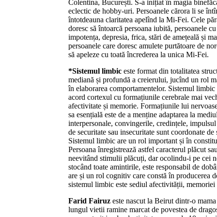
Colentina, București. S-a inițiat în magia binefăc
eclectic de hobby-uri. Persoanele cărora li se întî
întotdeauna claritatea apelînd la Mi-Fei. Cele pă
doresc să întoarcă persoana iubită, persoanele cu 
impotența, depresia, frica, stări de amețeală și m
persoanele care doresc amulete purtătoare de noro
să apeleze cu toată încrederea la unica Mi-Fei.
*Sistemul limbic
este format din totalitatea struc
mediană și profundă a creierului, jucînd un rol m
în elaborarea comportamentelor. Sistemul limbic 
acord cortexul cu formațiunile cerebrale mai vech
afectivitate și memorie. Formațiunile lui nervoase
sa esențială este de a menține adaptarea la mediul 
interpersonale, convingerile, credințele, impulsul
de securitate sau insecuritate sunt coordonate de 
Sistemul limbic are un rol important și în consti
Persoana înregistrează astfel caracterul plăcut sau
neevitând stimulii plăcuți, dar ocolindu-i pe cei n
stocând toate amintirile, este responsabil de do
are și un rol cognitiv care constă în producerea de 
sistemul limbic este sediul afectivității, memoriei
Farid Fairuz
este nascut la Beirut dintr-o mama 
lungul vietii ramine marcat de povestea de dragost