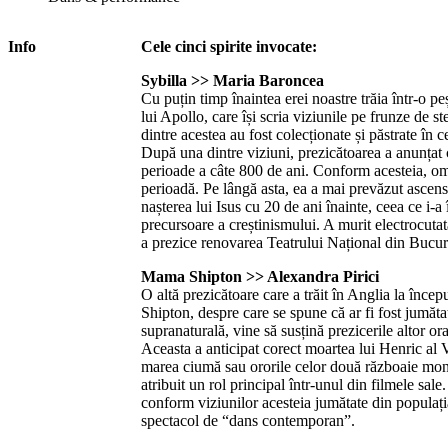
Info
Cele cinci spirite invocate:
Sybilla >> Maria Baroncea
Cu puțin timp înaintea erei noastre trăia într-o pe
lui Apollo, care își scria viziunile pe frunze de st
dintre acestea au fost colecționate și păstrate în c
După una dintre viziuni, prezicătoarea a anunțat
perioade a câte 800 de ani. Conform acesteia, om
perioadă. Pe lângă asta, ea a mai prevăzut ascen
nașterea lui Isus cu 20 de ani înainte, ceea ce i-a
precursoare a creștinismului. A murit electrocutat
a prezice renovarea Teatrului Național din Bucure
Mama Shipton >> Alexandra Pirici
O altă prezicătoare care a trăit în Anglia la înc
Shipton, despre care se spune că ar fi fost jumăta
supranaturală, vine să susțină prezicerile altor o
Aceasta a anticipat corect moartea lui Henric al 
marea ciumă sau ororile celor două războaie mon
atribuit un rol principal într-unul din filmele sale
conform viziunilor acesteia jumătate din populația
spectacol de “dans contemporan”.