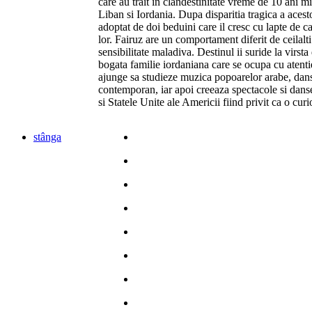
care au trait in clandestinitate vreme de 10 ani m
Liban si Iordania. Dupa disparitia tragica a acesto
adoptat de doi beduini care il cresc cu lapte de c
lor. Fairuz are un comportament diferit de ceilalti
sensibilitate maladiva. Destinul ii suride la virsta
bogata familie iordaniana care se ocupa cu atentie
ajunge sa studieze muzica popoarelor arabe, dansu
contemporan, iar apoi creeaza spectacole si dans
si Statele Unite ale Americii fiind privit ca o curi
stânga