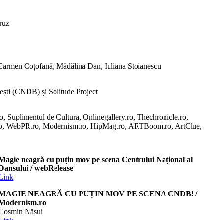
ruz
 Carmen Coțofană, Mădălina Dan, Iuliana Stoianescu
ești (CNDB) și Solitude Project
ro, Suplimentul de Cultura, Onlinegallery.ro, Thechronicle.ro,
.ro, WebPR.ro, Modernism.ro, HipMag.ro, ARTBoom.ro, ArtClue,
Magie neagră cu puțin mov pe scena Centrului Național al
Dansului
/ webRelease
Link
MAGIE NEAGRĂ CU PUȚIN MOV PE SCENA CNDB! /
Modernism.ro
Cosmin Năsui