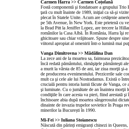
Carmen Harra >> Carmen Coțofană
Fostă componentă şi fondatoare a grupului Trio 
ţară cu mult înainte de 1989, iniţial ca să-şi vizi
plecat în Statele Unite. Acum are cetăţenie ameri
pe 5th Avenue, în New York. Este prietenă cu ve
la Brad Pitt la Jeniffer Lopez, are trecere la Hill
românilor la Casa Albă. În România, Harra îşi refu
ghicitoare sau chiar vrăjitoare. Spune despre sine
viitorul apropiat al omenirii într-o lumină mai puţ
Vanga Dimitrovna >> Mădălina Dan
La zece ani de la moartea sa, faimoasa prezicăto
încă redată pământului, rămăşiţele pământeşti ale
a murit la vârsta de 85 de ani, iar ziua morţii şi-a
de producerea evenimentului. Prezicerile sale cont
mult ca şi cele ale lui Nostradamus. Există o într
crucială pentru istoria lumii făcute de Vanga, ce 
şi luminate. Cu o jumătate de an înaintea morţii lu
condiţiile în care acesta va pieri, fiind arestată şi
închisoare abia după moartea sângerosului dictat
dinainte de invazia trupelor sovietice în Praga rev
minerilor la București în 1990.
Mi-Fei >> Iuliana Stoianescu
Născută din părinți emigranți chinezi in Queens