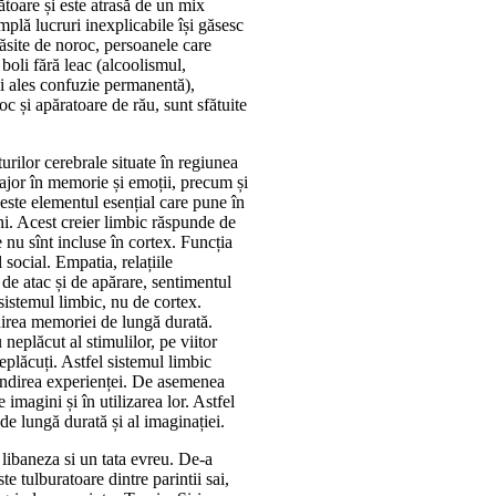
ătoare și este atrasă de un mix
mplă lucruri inexplicabile își găsesc
răsite de noroc, persoanele care
boli fără leac (alcoolismul,
ai ales confuzie permanentă),
c și apăratoare de rău, sunt sfătuite
turilor cerebrale situate în regiunea
ajor în memorie și emoții, precum și
este elementul esențial care pune în
i. Acest creier limbic răspunde de
 nu sînt incluse în cortex. Funcția
social. Empatia, relațiile
 de atac și de apărare, sentimentul
sistemul limbic, nu de cortex.
tuirea memoriei de lungă durată.
 neplăcut al stimulilor, pe viitor
eplăcuți. Astfel sistemul limbic
bândirea experienței. De asemenea
imagini și în utilizarea lor. Astfel
 de lungă durată și al imaginației.
libaneza si un tata evreu. De-a
e tulburatoare dintre parintii sai,