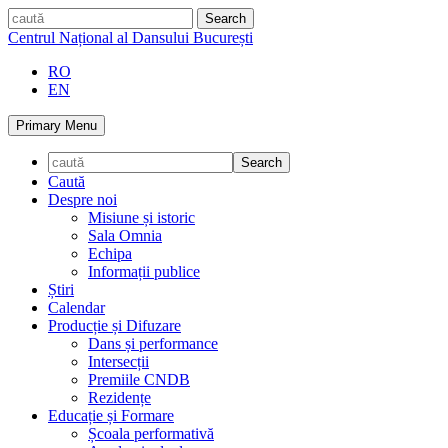
Skip
caută
to
Centrul Național al Dansului București
content
RO
EN
Primary Menu
Caută
Despre noi
Misiune și istoric
Sala Omnia
Echipa
Informații publice
Știri
Calendar
Producție și Difuzare
Dans și performance
Intersecții
Premiile CNDB
Rezidențe
Educație și Formare
Școala performativă