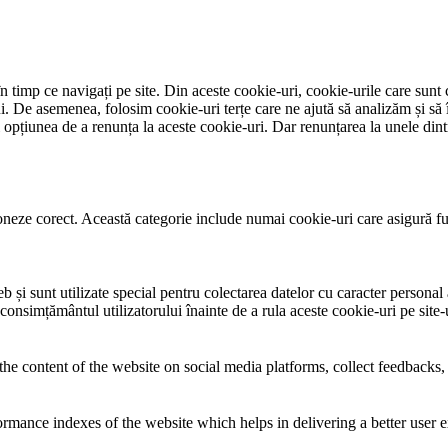
 timp ce navigați pe site. Din aceste cookie-uri, cookie-urile care sunt 
lui. De asemenea, folosim cookie-uri terțe care ne ajută să analizăm și să 
țiunea de a renunța la aceste cookie-uri. Dar renunțarea la unele dintr
neze corect. Această categorie include numai cookie-uri care asigură funcț
și sunt utilizate special pentru colectarea datelor cu caracter personal al
 consimțământul utilizatorului înainte de a rula aceste cookie-uri pe site
the content of the website on social media platforms, collect feedbacks, 
mance indexes of the website which helps in delivering a better user ex