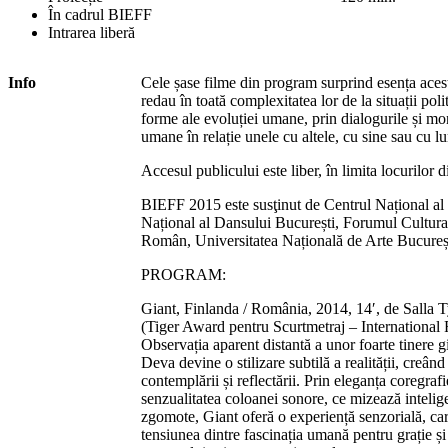
În cadrul BIEFF
Intrarea liberă
Info
Cele șase filme din program surprind esența aceste
redau în toată complexitatea lor de la situații poli
forme ale evoluției umane, prin dialogurile și mo
umane în relație unele cu altele, cu sine sau cu l
Accesul publicului este liber, în limita locurilor d
BIEFF 2015 este susţinut de Centrul Național al 
Național al Dansului București, Forumul Cultural 
Român, Universitatea Națională de Arte Bucureș
PROGRAM:
Giant, Finlanda / România, 2014, 14′, de Salla 
(Tiger Award pentru Scurtmetraj – International
Observația aparent distantă a unor foarte tinere 
Deva devine o stilizare subtilă a realității, creând
contemplării și reflectării. Prin eleganța coregrafi
senzualitatea coloanei sonore, ce mizează intelige
zgomote, Giant oferă o experiență senzorială, car
tensiunea dintre fascinația umană pentru grație 