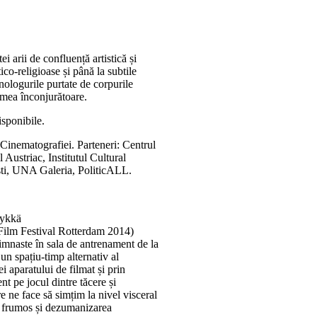
i arii de confluență artistică și
tico-religioase și până la subtile
nologurile purtate de corpurile
umea înconjurătoare.
isponibile.
Cinematografiei. Parteneri: Centrul
Austriac, Institutul Cultural
ti, UNA Galeria, PoliticALL.
Tykkä
 Film Festival Rotterdam 2014)
gimnaste în sala de antrenament de la
 un spațiu-timp alternativ al
ei aparatului de filmat și prin
nt pe jocul dintre tăcere și
e ne face să simțim la nivel visceral
și frumos și dezumanizarea