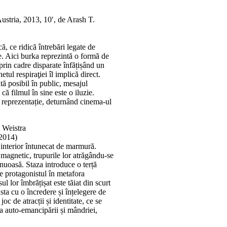
tria, 2013, 10′, de Arash T.
ă, ce ridică întrebări legate de
e. Aici burka reprezintă o formă de
 prin cadre disparate înfățișând un
etul respiraţiei îl implică direct.
tă posibil în public, mesajul
că filmul în sine este o iluzie.
 o reprezentație, deturnând cinema-ul
 Weistra
2014)
 interior întunecat de marmură.
si magnetic, trupurile lor atrăgându-se
inuoasă. Staza introduce o terță
ge protagonistul în metafora
l lor îmbrățișat este tăiat din scurt
ta cu o încredere și înțelegere de
c de atracții și identitate, ce se
 a auto-emancipării și mândriei,