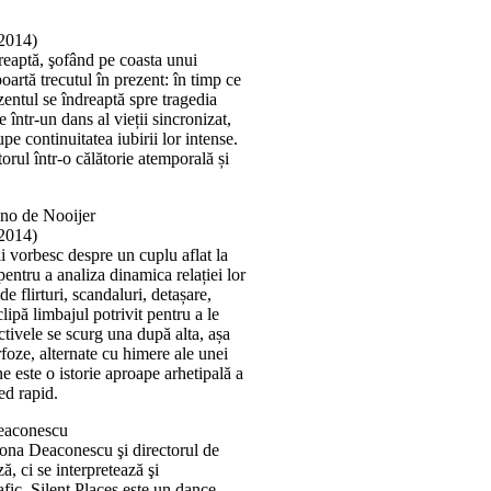
2014)
reaptă, şofând pe coasta unui
artă trecutul în prezent: în timp ce
zentul se îndreaptă spre tragedia
 într-un dans al vieții sincronizat,
e continuitatea iubirii lor intense.
orul într-o călătorie atemporală și
no de Nooijer
2014)
ii vorbesc despre un cuplu aflat la
pentru a analiza dinamica relației lor
e flirturi, scandaluri, detașare,
clipă limbajul potrivit pentru a le
tivele se scurg una după alta, așa
rfoze, alternate cu himere ale unei
e este o istorie aproape arhetipală a
ced rapid.
Deaconescu
mona Deaconescu şi directorul de
, ci se interpretează şi
fic. Silent Places este un dance-