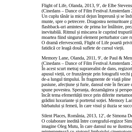
Flight of Life, Olanda, 2013, 9′, de Elbe Stevens
(Cinedans – Dance of Film Festival Amsterdam 
Un cuplu tânăr ia micul dejun împreună și se înd
munte, spre o petrecere. Dragostea nemuritoare po
flashback-uri amintesc de prima lor întâlnire, pre
inevitabilă. Ritmul și miscarea le cuprind trupurile
moartea fiind singurul element perturbator care rup
O dramă efervescentă, Flight of Life poartă privit
fatidică ce leagă două suflete de cursul vieții.
Memory Lane, Olanda, 2011, 9′, de Paul & Men
(Cinedans – Dance of Film Festival Amsterdam 
În acest scurt metraj suprarealist de dans, regizor
apusul vieții, ce frunzărește prin fotografii vechi 
de-a lungul timpului. În fragmente de viață pline d
pasiune, afecțiune și furie, dansul este în fiecare 
spune povestea. Speranța, dezamăgirea și perspec
încât tema efemerității trece prin diferite metamo
grădini luxuriante și portretul soției. Memory Lan
bărbatului și femeii, în care visul și iluzia se suc
Silent Places, România, 2013, 12′, de Simona 
O colaborare inedită între coregraful-regizor Si
imagine Oleg Mutu, în care dansul nu se ilustrează
reinterpretează cu ajutorul limbajului cinematogra