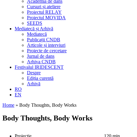
Academia de dans
Cursuri și ateliere
Proiectul RELAY
Proiectul MOVIDA
SEEDS
Mediatecă și Arhivă
Mediatecă
Publicații CNDB
Articole și interviuri
Proiecte de cercetare
Jurnal de dans
Arhiva CNDB
Festivalul IRIDESCENT
Despre
Ediția curentă
Arhivă
RO
EN
Home
»
Body Thoughts, Body Works
Body Thoughts, Body Works
Proiecție
120 min.