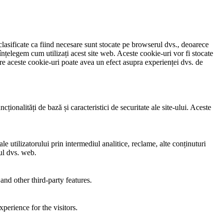
clasificate ca fiind necesare sunt stocate pe browserul dvs., deoarece
înțelegem cum utilizați acest site web. Aceste cookie-uri vor fi stocate
e aceste cookie-uri poate avea un efect asupra experienței dvs. de
ionalități de bază și caracteristici de securitate ale site-ului. Aceste
e utilizatorului prin intermediul analitice, reclame, alte conținuturi
-ul dvs. web.
and other third-party features.
perience for the visitors.