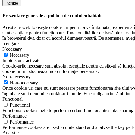
Închide
Prezentare generale a politicii de confidentialitate
Acest site web folosește cookie-uri pentru a vă îmbunătăți experiența în
sunt esențiale pentru funcționarea funcționalităților de bază ale site-u
în browserul dvs. doar cu acordul dumneavoastră. De asemenea, aveți op
navigare.
Necessary
Necessary
Întotdeauna activate
Cookie-urile necesare sunt absolut esențiale pentru ca site-ul să funcțio
cookie-uri nu stochează nicio informație personală.
Non-necessary
Non-necessary
Orice cookie-uri care nu sunt necesare pentru funcționarea site-ului web 
înglobate sunt denumite cookie-uri inutile. Este obligatoriu să obțineți
Functional
Functional
Functional cookies help to perform certain functionalities like sharing 
Performance
Performance
Performance cookies are used to understand and analyze the key perfor
Analytics