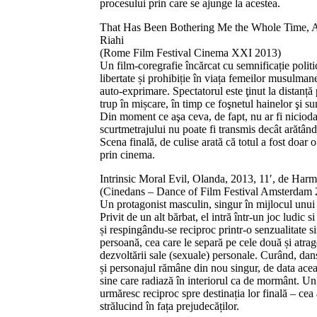
procesului prin care se ajunge la acestea.
That Has Been Bothering Me the Whole Time, Aus
Riahi
(Rome Film Festival Cinema XXI 2013)
Un film-coregrafie încărcat cu semnificație politic
libertate și prohibiție în viața femeilor musulman
auto-exprimare. Spectatorul este ţinut la distanță
trup în mișcare, în timp ce foşnetul hainelor şi sun
Din moment ce aşa ceva, de fapt, nu ar fi nicioda
scurtmetrajului nu poate fi transmis decât arătând 
Scena finală, de culise arată că totul a fost doar
prin cinema.
Intrinsic Moral Evil, Olanda, 2013, 11′, de Harm
(Cinedans – Dance of Film Festival Amsterdam 
Un protagonist masculin, singur în mijlocul unui
Privit de un alt bărbat, el intră într-un joc ludic 
și respingându-se reciproc printr-o senzualitate s
persoană, cea care le separă pe cele două și atra
dezvoltării sale (sexuale) personale. Curând, dansu
și personajul rămâne din nou singur, de data aceas
sine care radiază în interiorul ca de mormânt. Un jo
urmăresc reciproc spre destinația lor finală – cea
strălucind în fața prejudecăților.