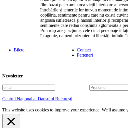
film bazat pe examinarea vieții interioare a perso
întrebările și temerile lor într-un moment de intim
copilăria, sentimente pentru care nu există cuvinte
angoasa sufletească și haosul interior și recuperar
sentimente care redau conștiința aglomerată a per
Prin mișcare și acțiune, cele cinci personaje înfă
în agonie, oameni prizonieri ai libertății infinite în
Bilete
Contact
Parteneri
Newsletter
E
P
m
r
a
e
Centrul Național al Dansului București
i
n
l
u
This website uses cookies to improve your experience. We'll assume yo
m
e