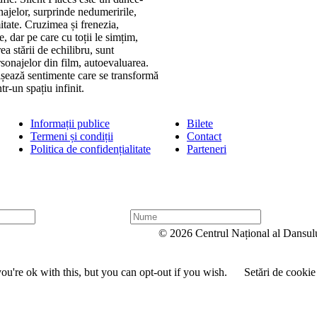
najelor, surprinde nedumeririle,
itate. Cruzimea și frenezia,
, dar pe care cu toții le simțim,
ea stării de echilibru, sunt
sonajelor din film, autoevaluarea.
țișează sentimente care se transformă
tr-un spațiu infinit.
Informații publice
Bilete
Termeni și condiții
Contact
Politica de confidențialitate
Parteneri
N
u
© 2026 Centrul Național al Dansul
m
e
u're ok with this, but you can opt-out if you wish.
Setări de cookie