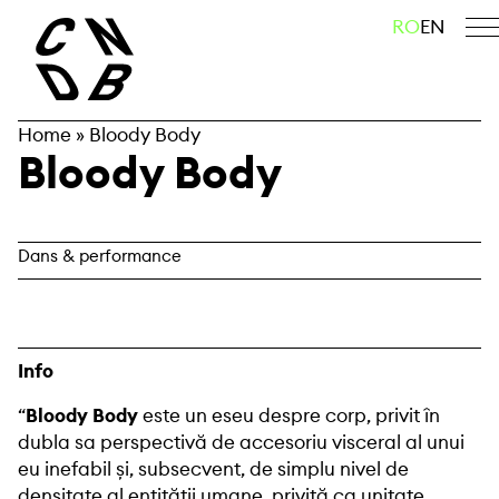
Skip
caută
RO
EN
to
content
Home
»
Bloody Body
Bloody Body
Dans & performance
Info
“
Bloody Body
este un eseu despre corp, privit în
dubla sa perspectivă de accesoriu visceral al unui
eu inefabil și, subsecvent, de simplu nivel de
densitate al entității umane, privită ca unitate