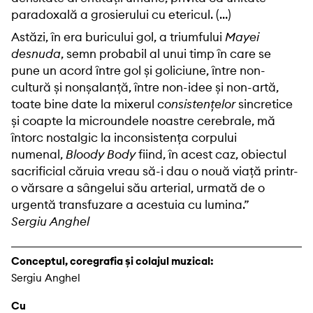
paradoxală a grosierului cu etericul. (…)
Astăzi, în era buricului gol, a triumfului
Mayei
desnuda
, semn probabil al unui timp în care se
pune un acord între gol și goliciune, între non-
cultură și nonșalanță, între non-idee și non-artă,
toate bine date la mixerul
consistențelor
sincretice
și coapte la microundele noastre cerebrale, mă
întorc nostalgic la inconsistența corpului
numenal,
Bloody Body
fiind, în acest caz, obiectul
sacrificial căruia vreau să-i dau o nouă viață printr-
o vărsare a sângelui său arterial, urmată de o
urgentă transfuzare a acestuia cu lumina.”
Sergiu Anghel
Conceptul, coregrafia și colajul muzical:
Sergiu Anghel
Cu