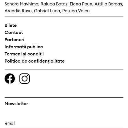
Sandra Mavhima, Raluca Botez, Elena Paun, Attilla Bordas,
Arcadie Rusu, Gabriel Luca, Petrica Voicu
Bilete
Contact
Parteneri
Informații publice
Termeni și condiții
Politica de confidențialitate
Newsletter
E