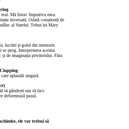
ering
e real. Mă întorc împotriva mea.
itație inversată. Odată conștientă de
adânc al Sinelui. Tribut lui Mary
ni, lucrări și golul din memorie.
se șterg. Interpretarea acestui
 și de imaginația privitorului. Făra
 Clapping
 care aplaudă singură.
ce)
ă să gândești sau să faci.
re deformează pasul.
.
schimbe, ele vor trebui să