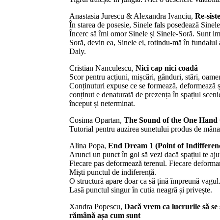
Anastasia Jurescu & Alexandra Ivanciu,
Re-sist
În starea de posesie, Sinele fals posedează Sinel
Încerc să îmi omor Sinele și Sinele-Soră. Sunt im
Soră, devin ea, Sinele ei, rotindu-mă în fundalul 
Daly.
Cristian Nanculescu,
Nici cap nici coadă
Scor pentru acțiuni, mișcări, gânduri, stări, oame
Conținuturi expuse ce se formează, deformează și 
conținut e denaturată de prezența în spațiul scenic
început și neterminat.
Cosima Opartan,
The Sound of the One Hand
Tutorial pentru auzirea sunetului produs de mâna
Alina Popa,
End Dream 1 (Point of Indifferen
Arunci un punct în gol să vezi dacă spațiul te ajut
Fiecare pas deformează terenul. Fiecare deforma
Miști punctul de indiferență.
O structură apare doar ca să țină împreună vagul
Lasă punctul singur în cutia neagră și privește.
Xandra Popescu,
Dacă vrem ca lucrurile să se 
rămână așa cum sunt