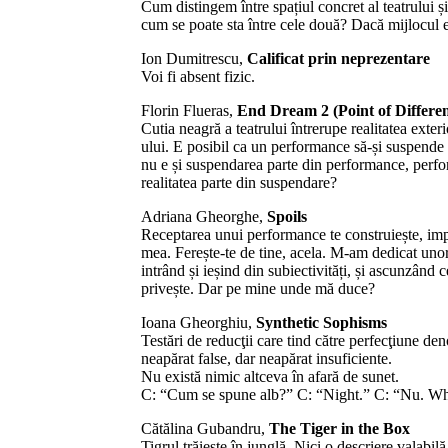
Cum distingem între spațiul concret al teatrului și
cum se poate sta între cele două? Dacă mijlocul 
Ion Dumitrescu,
Calificat prin neprezentare
Voi fi absent fizic.
Florin Flueras,
End Dream 2 (Point of Differe
Cutia neagră a teatrului întrerupe realitatea exter
ului. E posibil ca un performance să-și suspende 
nu e și suspendarea parte din performance, perfor
realitatea parte din suspendare?
Adriana Gheorghe,
Spoils
Receptarea unui performance te construiește, impli
mea. Ferește-te de tine, acela. M-am dedicat uno
intrând și ieșind din subiectivități, și ascunzând 
privește. Dar pe mine unde mă duce?
Ioana Gheorghiu,
Synthetic Sophisms
Testări de reducţii care tind către perfecţiune d
neapărat false, dar neapărat insuficiente.
Nu există nimic altceva în afară de sunet.
C: “Cum se spune alb?” C: “Night.” C: “Nu. Whi
Cătălina Gubandru,
The Tiger in the Box
Tigrul trăiește în junglă. Nici o descriere valabilă