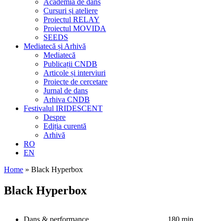
Academia de dans
Cursuri și ateliere
Proiectul RELAY
Proiectul MOVIDA
SEEDS
Mediatecă și Arhivă
Mediatecă
Publicații CNDB
Articole și interviuri
Proiecte de cercetare
Jurnal de dans
Arhiva CNDB
Festivalul IRIDESCENT
Despre
Ediția curentă
Arhivă
RO
EN
Home
»
Black Hyperbox
Black Hyperbox
Dans & performance
180 min.