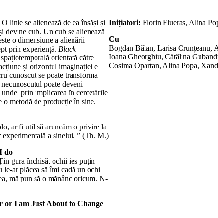
 O linie se alienează de ea însăși și
Inițiatori:
Florin Flueras, Alina Po
 și devine cub. Un cub se alienează
Cu
ste o dimensiune a alienării
Bogdan Bălan, Larisa Crunțeanu, A
ept prin experiență.
Black
Ioana Gheorghiu, Cătălina Gubandru
spațiotemporală orientată către
Cosima Opartan, Alina Popa, Xand
acțiune și orizontul imaginației e
cru cunoscut se poate transforma
ar necunoscutul poate deveni
 unde, prin implicarea în cercetările
ne o metodă de producție în sine.
, ar fi util să aruncăm o privire la
 experimentală a sinelui. ” (Th. M.)
 I do
Țin gura închisă, ochii ies puțin
Nu le-ar plăcea să îmi cadă un ochi
rea, mă pun să o mănânc oricum. N-
r or I am Just About to Change