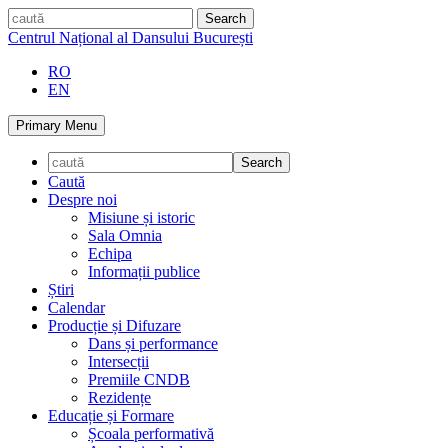
Skip
caută
to
Centrul Național al Dansului București
content
RO
EN
Primary Menu
Caută
Despre noi
Misiune și istoric
Sala Omnia
Echipa
Informații publice
Știri
Calendar
Producție și Difuzare
Dans și performance
Intersecții
Premiile CNDB
Rezidențe
Educație și Formare
Școala performativă