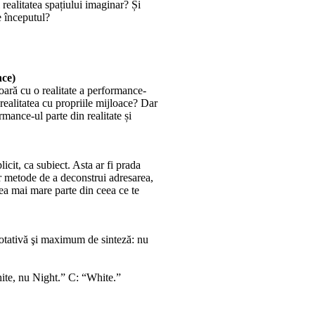
 realitatea spațiului imaginar? Și
e începutul?
nce)
ioară cu o realitate a performance-
realitatea cu propriile mijloace? Dar
mance-ul parte din realitate și
cit, ca subiect. Asta ar fi prada
r metode de a deconstrui adresarea,
cea mai mare parte din ceea ce te
enotativă şi maximum de sinteză: nu
te, nu Night.” C: “White.”
.