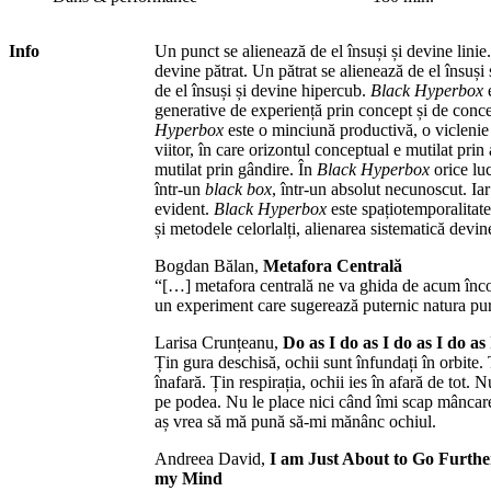
Info
Un punct se alienează de el însuși și devine linie.
devine pătrat. Un pătrat se alienează de el însuși
de el însuși și devine hipercub.
Black Hyperbox
e
generative de experiență prin concept și de conc
Hyperbox
este o minciună productivă, o viclenie 
viitor, în care orizontul conceptual e mutilat prin 
mutilat prin gândire. În
Black Hyperbox
orice lu
într-un
black box
, într-un absolut necunoscut. I
evident.
Black Hyperbox
este spațiotemporalitate
și metodele celorlalți, alienarea sistematică devi
Bogdan Bălan,
Metafora Centrală
“[…] metafora centrală ne va ghida de acum încolo
un experiment care sugerează puternic natura pur
Larisa Crunțeanu,
Do as I do as I do as I do as
Țin gura deschisă, ochii sunt înfundați în orbite. 
înafară. Țin respirația, ochii ies în afară de tot. 
pe podea. Nu le place nici când îmi scap mânca
aș vrea să mă pună să-mi mănânc ochiul.
Andreea David,
I am Just About to Go Furthe
my Mind