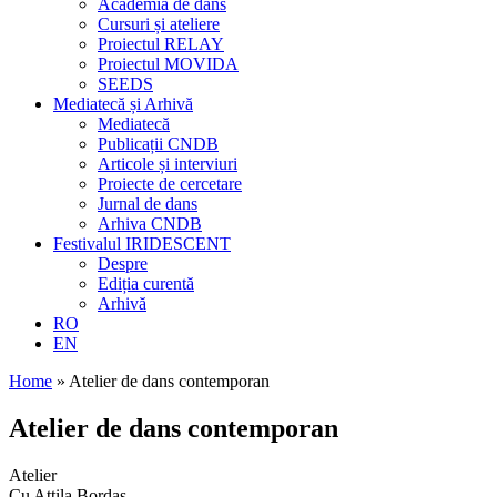
Academia de dans
Cursuri și ateliere
Proiectul RELAY
Proiectul MOVIDA
SEEDS
Mediatecă și Arhivă
Mediatecă
Publicații CNDB
Articole și interviuri
Proiecte de cercetare
Jurnal de dans
Arhiva CNDB
Festivalul IRIDESCENT
Despre
Ediția curentă
Arhivă
RO
EN
Home
»
Atelier de dans contemporan
Atelier de dans contemporan
Atelier
Cu Attila Bordas