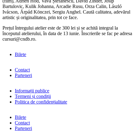
(film), Adrien Hód, Vava Ștefănescu, David Zinder, Josip
Bartulovic, Kulik Johanna, Arcadie Rusu, Orza Calin, László
Ivácson, Árpád Könczei, Sergiu Anghel. Caută calitatea, adevărul
artistic și originalitatea, prin tot ce face.
Prețul întregului atelier este de 300 lei și se achită integral la
începutul atelierului, în data de 13 iunie. Înscrierile se fac pe adresa
cursuri@cndb.ro.
Bilete
Contact
Parteneri
Informații publice
Termeni și condiții
Politica de confidențialitate
Bilete
Contact
Parteneri