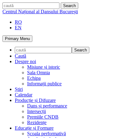
Skip
caută
to
Centrul Național al Dansului București
content
RO
EN
Primary Menu
Caută
Despre noi
Misiune și istoric
Sala Omnia
Echipa
Informații publice
Știri
Calendar
Producție și Difuzare
Dans și performance
Intersecții
Premiile CNDB
Rezidențe
Educație și Formare
Școala performativă