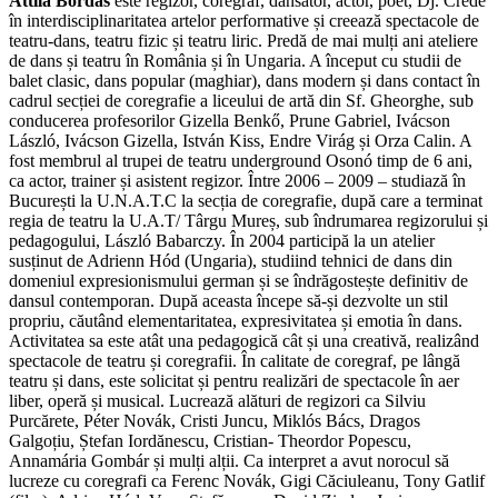
Attila Bordás
este regizor, coregraf, dansator, actor, poet, Dj. Crede
în interdisciplinaritatea artelor performative și creează spectacole de
teatru-dans, teatru fizic și teatru liric. Predă de mai mulți ani ateliere
de dans și teatru în România și în Ungaria. A început cu studii de
balet clasic, dans popular (maghiar), dans modern și dans contact în
cadrul secției de coregrafie a liceului de artă din Sf. Gheorghe, sub
conducerea profesorilor Gizella Benkő, Prune Gabriel, Ivácson
László, Ivácson Gizella, István Kiss, Endre Virág și Orza Calin. A
fost membrul al trupei de teatru underground Osonó timp de 6 ani,
ca actor, trainer și asistent regizor. Între 2006 – 2009 – studiază în
București la U.N.A.T.C la secția de coregrafie, după care a terminat
regia de teatru la U.A.T/ Târgu Mureș, sub îndrumarea regizorului și
pedagogului, László Babarczy. În 2004 participă la un atelier
susținut de Adrienn Hód (Ungaria), studiind tehnici de dans din
domeniul expresionismului german și se îndrăgostește definitiv de
dansul contemporan. După aceasta începe să-și dezvolte un stil
propriu, căutând elementaritatea, expresivitatea și emotia în dans.
Activitatea sa este atât una pedagogică cât și una creativă, realizând
spectacole de teatru și coregrafii. În calitate de coregraf, pe lângă
teatru și dans, este solicitat și pentru realizări de spectacole în aer
liber, operă și musical. Lucrează alături de regizori ca Silviu
Purcărete, Péter Novák, Cristi Juncu, Miklós Bács, Dragos
Galgoțiu, Ștefan Iordănescu, Cristian- Theordor Popescu,
Annamária Gombár și mulți alții. Ca interpret a avut norocul să
lucreze cu coregrafi ca Ferenc Novák, Gigi Căciuleanu, Tony Gatlif