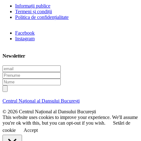
Informații publice
Termeni și condiții
Politica de confidențialitate
Facebook
Instagram
Newsletter
E
m
P
a
r
N
i
e
u
l
n
m
u
e
Centrul Național al Dansului București
m
e
© 2026 Centrul Național al Dansului București
This website uses cookies to improve your experience. We'll assume
you're ok with this, but you can opt-out if you wish.
Setări de
cookie
Accept