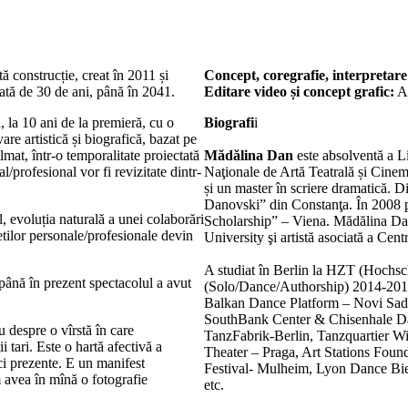
 construcție, creat în 2011 și
Concept, coregrafie, interpretare
ată de 30 de ani, până în 2041.
Editare video și concept grafic:
Al
la 10 ani de la premieră, cu o
Biografi
i
re artistică și biografică, bazat pe
lmat, într-o temporalitate proiectată
Mădălina Dan
este absolventă a L
al/profesional vor fi revizitate dintr-
Naţionale de Artă Teatrală și Cinem
și un master în scriere dramatică.
Danovski” din Constanţa. În 2008 
, evoluția naturală a unei colaborări
Scholarship” – Viena. Mădălina Dan 
etilor personale/profesionale devin
University şi artistă asociată a Cen
A studiat în Berlin la HZT (Hochs
ână în prezent spectacolul a avut
(Solo/Dance/Authorship) 2014-2016. 
Balkan Dance Platform – Novi Sad,
SouthBank Center & Chisenhale Da
u despre o vîrstă în care
TanzFabrik-Berlin, Tanzquartier W
 tari. Este o hartă afectivă a
Theater – Praga, Art Stations Foun
oci prezente. E un manifest
Festival- Mulheim, Lyon Dance Bie
 avea în mînă o fotografie
etc.