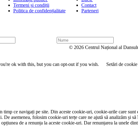
Termeni și condiții
Contact
Politica de confidențialitate
Parteneri
N
u
© 2026 Centrul Național al Dansul
m
e
u're ok with this, but you can opt-out if you wish.
Setări de cookie
 timp ce navigați pe site. Din aceste cookie-uri, cookie-urile care sunt 
lui. De asemenea, folosim cookie-uri terțe care ne ajută să analizăm și să 
țiunea de a renunța la aceste cookie-uri. Dar renunțarea la unele dintr