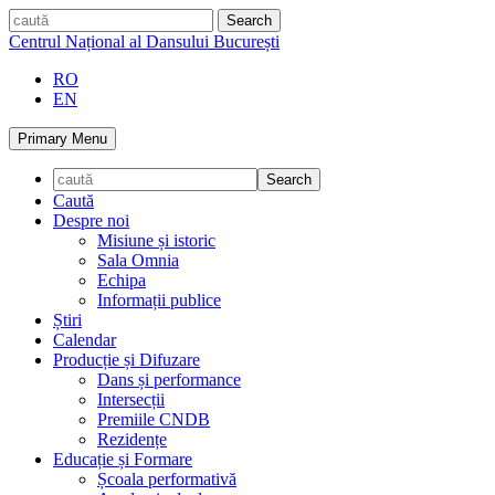
Skip
caută
to
Centrul Național al Dansului București
content
RO
EN
Primary Menu
Caută
Despre noi
Misiune și istoric
Sala Omnia
Echipa
Informații publice
Știri
Calendar
Producție și Difuzare
Dans și performance
Intersecții
Premiile CNDB
Rezidențe
Educație și Formare
Școala performativă