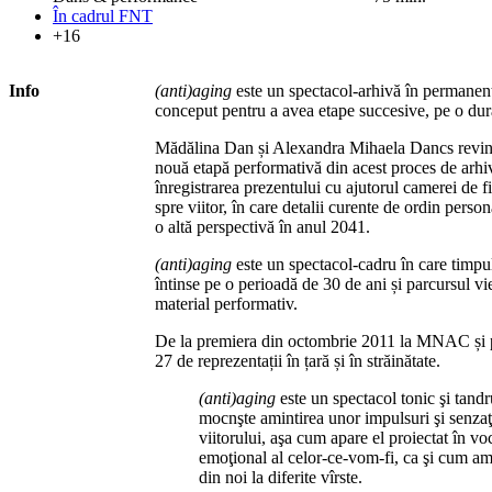
În cadrul FNT
+16
Info
(anti)aging
este un spectacol-arhivă în permanentă
conceput pentru a avea etape succesive, pe o dur
Mădălina Dan și Alexandra Mihaela Dancs revin, 
nouă etapă performativă din acest proces de arhiva
înregistrarea prezentului cu ajutorul camerei de fi
spre viitor, în care detalii curente de ordin person
o altă perspectivă în anul 2041.
(anti)aging
este un spectacol-cadru în care timpul
întinse pe o perioadă de 30 de ani și parcursul vi
material performativ.
De la premiera din octombrie 2011 la MNAC și p
27 de reprezentații în țară și în străinătate.
(anti)aging
este un spectacol tonic şi tandr
mocnşte amintirea unor impulsuri şi senzaţii
viitorului, aşa cum apare el proiectat în v
emoţional al celor-ce-vom-fi, ca şi cum am
din noi la diferite vîrste.