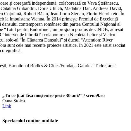
oare și coregrafă independentă, colaborează cu Vava Ștefănescu,
 Cătălina Gubandru, Doris Uhlich, Mădălina Dan, Andreea David,
 Coțofană, Robert Bălan, Jean Lorin Sterian, Florin Fieroiu etc. În
eb la Impulstanz Vienna. În 2014 primește Premiul de Excelență
ei dansului contemporan românesc din partea Centrului Național al
pe “Totul pentru Endorfine”, un program produs de CNDB, adresat
 intervenție hibridă în colaborare cu Nicoleta Lefter și Vlaicu
u, solo-ul “În Căutarea Dansului” și duetul “Attention: River
a sunt cele mai recente proiecte artistice. In 2021 este artist asociat
coregrafică.
şti, E-motional Bodies & Cities/Fundaţia Gabriela Tudor, artsf
„Tu ce ți-ai lăsa moștenire peste 30 ani?” / scena9.ro
Oana Stoica
Link
Spectacolul conține nuditate