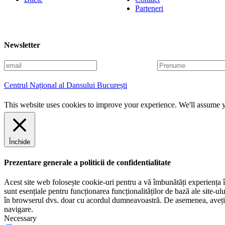
Parteneri
Newsletter
E
P
m
r
a
e
Centrul Național al Dansului București
i
n
l
u
This website uses cookies to improve your experience. We'll assume yo
m
e
Închide
Prezentare generale a politicii de confidentialitate
Acest site web folosește cookie-uri pentru a vă îmbunătăți experiența în
sunt esențiale pentru funcționarea funcționalităților de bază ale site-u
în browserul dvs. doar cu acordul dumneavoastră. De asemenea, aveți op
navigare.
Necessary