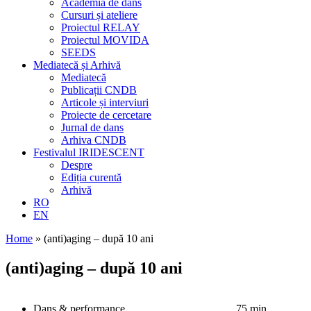
Academia de dans
Cursuri și ateliere
Proiectul RELAY
Proiectul MOVIDA
SEEDS
Mediatecă și Arhivă
Mediatecă
Publicații CNDB
Articole și interviuri
Proiecte de cercetare
Jurnal de dans
Arhiva CNDB
Festivalul IRIDESCENT
Despre
Ediția curentă
Arhivă
RO
EN
Home
»
(anti)aging – după 10 ani
(anti)aging – după 10 ani
Dans & performance
75 min.