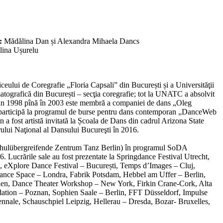
:
Mădălina Dan și Alexandra Mihaela Dancs
ina Ușurelu
iceului de Coregrafie „Floria Capsali” din București și a Universităţii
atografică din București – secţia coregrafie; tot la UNATC a absolvit
 Din 1998 pînă în 2003 este membră a companiei de dans „Oleg
participă la programul de burse pentru dans contemporan „DanceWeb
a fost artistă invitată la Școala de Dans din cadrul Arizona State
trului Naţional al Dansului Bucureşti în 2016.
chulübergreifende Zentrum Tanz Berlin) în programul SoDA
Lucrările sale au fost prezentate la Springdance Festival Utrecht,
 eXplore Dance Festival – București, Temps d’Images – Cluj,
nce Space – Londra, Fabrik Potsdam, Hebbel am Uffer – Berlin,
ien, Dance Theater Workshop – New York, Firkin Crane-Cork, Alta
dation – Poznan, Sophien Saale – Berlin, FFT Düsseldorf, Impulse
nnale, Schauschpiel Leipzig, Hellerau – Dresda, Bozar- Bruxelles,