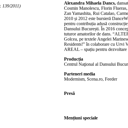
Alexandra Mihaela Dancs,
dansat
. 139/2011)
Cosmin Manolescu, Florin Flueras,
Zan Yamashita, Rui Catalao, Carmen
2010 și 2012 este bursieră DanceW
pentru contribuția adusă construcți
Dansului București. În 2016 conce
tuturor amatorilor de dans. “ALTER”
Golcea, pe textele Angelei Marinesc
Residents!” în colaborare cu Urvi Vor
AREAL – spațiu pentru dezvoltare 
Producția
Centrul Naţional al Dansului Bucure
Parteneri media
Modernism, Scena.ro, Feeder
Presă
Mențiuni speciale