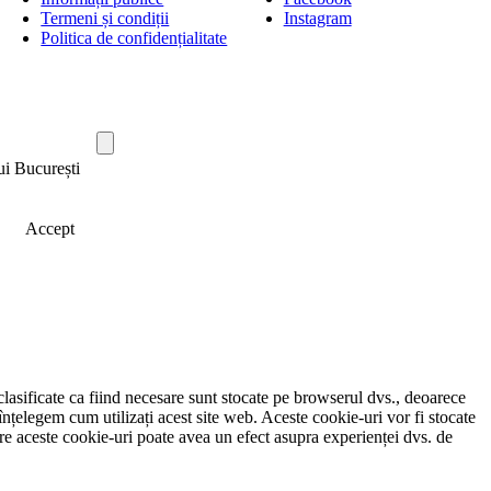
Termeni și condiții
Instagram
Politica de confidențialitate
ui București
Accept
clasificate ca fiind necesare sunt stocate pe browserul dvs., deoarece
înțelegem cum utilizați acest site web. Aceste cookie-uri vor fi stocate
e aceste cookie-uri poate avea un efect asupra experienței dvs. de