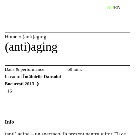
Skip
caută
RO
EN
to
content
Home
»
(anti)aging
(anti)aging
Dans & performance
60 min.
În cadrul
Întâlnirile Dansului
Bucureşti 2013
+16
Info
(anti) aging – un spectacol în prezent pentru viitor. Tu ce