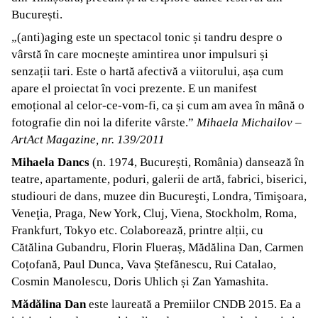
București.
„(anti)aging este un spectacol tonic și tandru despre o
vârstă în care mocnește amintirea unor impulsuri și
senzații tari. Este o hartă afectivă a viitorului, așa cum
apare el proiectat în voci prezente. E un manifest
emoțional al celor-ce-vom-fi, ca și cum am avea în mână o
fotografie din noi la diferite vârste.”
Mihaela Michailov –
ArtAct Magazine, nr. 139/2011
Mihaela Dancs
(n. 1974, București, România) dansează în
teatre, apartamente, poduri, galerii de artă, fabrici, biserici,
studiouri de dans, muzee din Bucureşti, Londra, Timişoara,
Veneţia, Praga, New York, Cluj, Viena, Stockholm, Roma,
Frankfurt, Tokyo etc. Colaborează, printre alții, cu
Cătălina Gubandru, Florin Flueraș, Mădălina Dan, Carmen
Coțofană, Paul Dunca, Vava Ștefănescu, Rui Catalao,
Cosmin Manolescu, Doris Uhlich și Zan Yamashita.
Mădălina Dan
este laureată a Premiilor CNDB 2015. Ea a