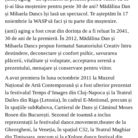
ți-ai lăsa moștenire pentru peste 30 de ani? Mădălina Dan
și Mihaela Dancs își lasă un spectacol. Te așteptăm în 17
noiembrie la WASP să faci și tu parte din moștenire.
(anti) aging a fost creat din dorința de a fi reluat în 2041,
30 de ani de la premieră. În 2012, Mădălina Dan și
Mihaela Dancs propun formatul Sanatoriului Creativ întru
destindere, deconectare și confort psihic, savurarea
plăcerii, vitalitate și voluptate, acceptarea serenă a
prezentului, menajare și conservare pentru viitor.
A avut premiera în luna octombrie 2011 la Muzeul
Național de Artă Contemporană și a fost ulterior prezentat
la festivalul Temps d’Images din Cluj-Napoca și la Teatrul
Dailes din Riga (Letonia), în cadrul E-Motional, precum și
în spațiile subRahova, Cartierul de Dans și Căminul Moses
Rosen din București. Sezonul de toamnă a inclus
reprezentații la festivalul dance.movement.theater de la
Gheorgheni, la Veneția, în spațiul C32, la Teatrul Maghiar
din Timișoara, precum și la eXplore dance festival din