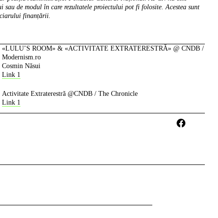
i sau de modul în care rezultatele proiectului pot fi folosite. Acestea sunt
ciarului finanțării.
«LULU’S ROOM» & «ACTIVITATE EXTRATERESTRĂ» @ CNDB /
Modernism.ro
Cosmin Năsui
Link 1
Activitate Extraterestră @CNDB / The Chronicle
Link 1
Facebook
Instagram