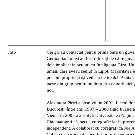
Info
Cei gri au contactat pentru prima oară un guve
Germania. Totuşi au fost refuzaţi de către guv
deja implicat în acţiuni cu Inteligenţa Giza. Un
umani care aveau sediul în Egipt. Majoritatea e
pe cont propriu şi îşi vedeau de treabă. Ashtar
parte din grup pentru un timp. Au coborît aici
noi.
Alexandra Pirici
a absolvit, în 2001, Liceul de
Bucureşti, între anii 1997 – 2000 fiind bursieră
Viena. În 2005 a absolvit Universitatea Naţiona
Cinematografică, secţia coregrafie iar în preze
independent. A colaborat cu coregrafi ca Joe 
Gabia şi a participat la workshop-uri condus