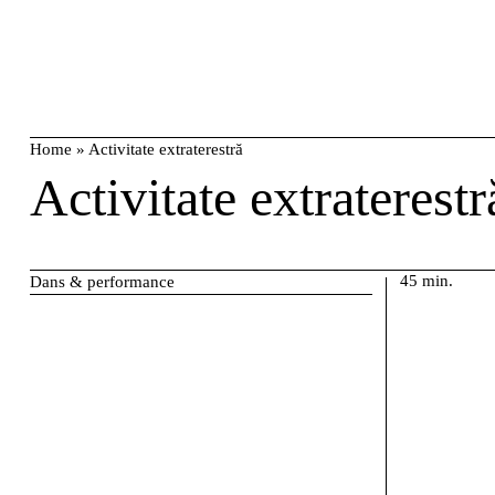
Skip
caută
to
content
Home
»
Activitate extraterestră
Activitate extraterestr
45 min.
Dans & performance