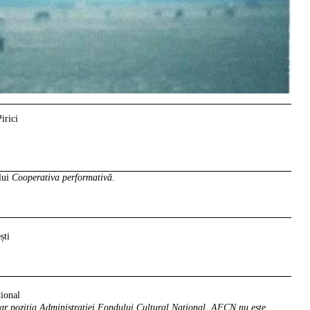
irici
ului
Cooperativa performativă
.
ști
ional
sar poziția Administrației Fondului Cultural Național. AFCN nu este