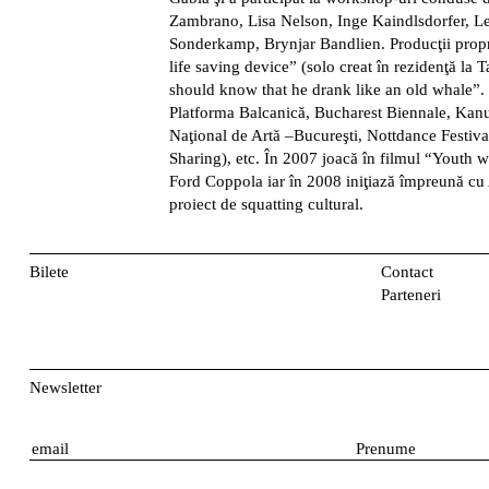
Zambrano, Lisa Nelson, Inge Kaindlsdorfer, Le
Sonderkamp, Brynjar Bandlien. Producţii propr
life saving device” (solo creat în rezidenţă la
should know that he drank like an old whale”. P
Platforma Balcanică, Bucharest Biennale, Kanu
Naţional de Artă –Bucureşti, Nottdance Festival
Sharing), etc. În 2007 joacă în filmul “Youth w
Ford Coppola iar în 2008 iniţiază împreună cu
proiect de squatting cultural.
Bilete
Contact
Parteneri
Newsletter
E
P
m
r