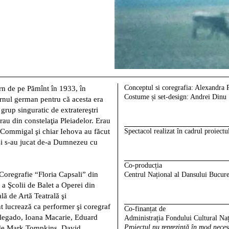
Conceptul si coregrafia:
Alexandra P
rn de pe Pămînt în 1933, în
Costume și set-design:
Andrei Dinu
ernul german pentru că acesta era
 grup singuratic de extratereştri
rau din constelaţia Pleiadelor. Erau
, Commigal şi chiar Iehova au făcut
Spectacol realizat în cadrul proiect
 şi s-au jucat de-a Dumnezeu cu
Co-producția
 Coregrafie “Floria Capsali” din
Centrul Național al Dansului Bucure
 a Şcolii de Balet a Operei din
lă de Artă Teatrală şi
nt lucrează ca performer şi coregraf
Co-finanțat
de
Alegado, Ioana Macarie, Eduard
Administrația Fondului Cultural Naț
Proiectul nu reprezintă în mod nece
e de Mark Tompkins, David