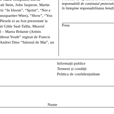
responsabilă de conținutul proiectulu
ah Stein, John Jasperse, Martin
în întregime responsabilitatea benefi
ii: “In bloom”, “Sprint”, “Not a
 Tanzquartier-Wien), “Show”, “You
iesele ei au fost prezentate la
Presa
ti Gilde Saal-Tallin, Muzeul
 – Marea Britanie (Artists
ithout Youth” regizat de Francis
 Andrei Dinu “Salonul de Mai”, un
Informații publice
Termeni și condiții
Politica de confidențialitate
N
u