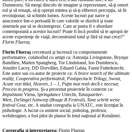
Dumnezeu. Să mergi dincolo de imagine şi reprezentare, să-ţi omori
eul şi să renaşti, să-ţi opreşti mintea şi să-ţi eliberezi percepţia, să fii
revoluţionar, să schimbi lumea. Aceste lucruri par naive și
anacronice într-o perioadă în care valorile se dizolvă şi toate
sistemele par să se dezintegreze. Care ar putea fi o abordare
contemporană a acestor lucruri? Poate fi încă posibil să te apropii de
aceste experienţe de viaţă, deconstruind totul şi fără să mai crezi?”
Florin Flueraş
Florin Flueraş
cercetează şi lucrează cu comportamente
performative, colaborînd cu artişti ca: Antonija Livingstone, Brynjar
Bandlien, Marten Spangberg, Tor Lindstrand, Ion Dumitrescu,
Jennifer Lacey, DD Dorvillier, Eduard Gabia, Fanni Futterknecht.
Este autor sau co-autor de proiecte ca:
A brave search of the ultimate
reality, Cooperativa performativă, Postspectacle Trilogy, Sweat,
Acum vezi titlul, Heaven, 1 – 1, Puţin mai reali decît e necesar,
Process in progress
. Şi-a prezentat proiectele în contexte ca:
Impulstanz
Viena,
Springdance
Utrecht,
Tanzquartier-
Wien, DeSingel
Antwerp (
Bouge B Festival
),
Tanz schritt weise
festival
Graz, etc. A studiat coregrafia la UNATC, este licenţiat în
psihologie. A lucrat ca asistent social, psiholog, profesor,
webdesigner, a fost pilot de planor în lotul naţional al României.
Coregrafia și interpretarea:
Florin Flueraș