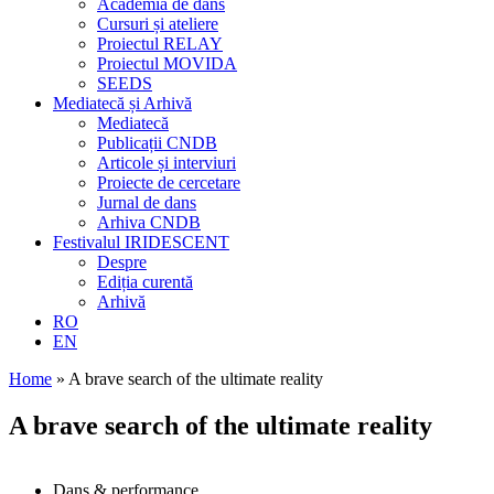
Academia de dans
Cursuri și ateliere
Proiectul RELAY
Proiectul MOVIDA
SEEDS
Mediatecă și Arhivă
Mediatecă
Publicații CNDB
Articole și interviuri
Proiecte de cercetare
Jurnal de dans
Arhiva CNDB
Festivalul IRIDESCENT
Despre
Ediția curentă
Arhivă
RO
EN
Home
»
A brave search of the ultimate reality
A brave search of the ultimate reality
Dans & performance