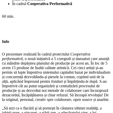
În cadrul
Cooperativa Performativă
60 min.
Info
O prezentare realizată în cadrul proiectului
Cooperativa
performativă
, o nouă inițiativă a 5 coregrafi și dansatori care anunță
cu mândrie depășirea planului de producție pe acest an. În loc de 5
avem 15 produse de înaltă calitate artistică. Cei cinci artiști și-au
permis să lupte împotriva sistemului capitalist bazat pe individualism
și concurență dezvoltându-și piesele la comun, copiind unii de la
alții, aplicând împreună pentru fonduri și împărțindu-le după. S-au
împotrivit cât au putut organizării și centralizării procesului de
producție și au dezvoltat noi metode de colaborare care încurajează
dezacordul, încăpățânarea și chiar refuzul. Să înceapă revoluția! De
la original, personal, creativ spre colaborare, open source și anarhie.
„Să arzi ca o flacără şi să porneşti în căutarea ultimei realităţi, a
iubirii pure, a nirvanei, a stării zen, a adevăratului sine, a lui