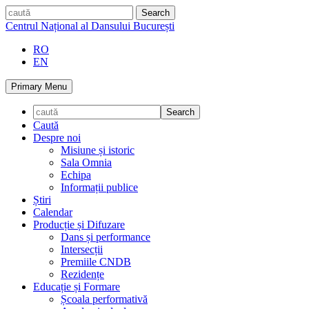
Skip
caută
to
Centrul Național al Dansului București
content
RO
EN
Primary Menu
Caută
Despre noi
Misiune și istoric
Sala Omnia
Echipa
Informații publice
Știri
Calendar
Producție și Difuzare
Dans și performance
Intersecții
Premiile CNDB
Rezidențe
Educație și Formare
Școala performativă