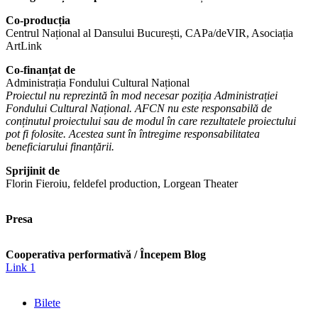
Co-producția
Centrul Național al Dansului București, CAPa/deVIR, Asociația
ArtLink
Co-finanțat
de
Administrația Fondului Cultural Național
Proiectul nu reprezintă în mod necesar poziția Administrației
Fondului Cultural Național. AFCN nu este responsabilă de
conținutul proiectului sau de modul în care rezultatele proiectului
pot fi folosite. Acestea sunt în întregime responsabilitatea
beneficiarului finanțării.
Sprijinit de
Florin Fieroiu, feldefel production, Lorgean Theater
Presa
Cooperativa performativă / Începem Blog
Link 1
Bilete