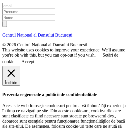
E
m
P
a
r
N
i
e
u
l
n
m
u
e
Centrul Național al Dansului București
m
e
© 2026 Centrul Național al Dansului București
This website uses cookies to improve your experience. We'll assume
you're ok with this, but you can opt-out if you wish.
Setări de
cookie
Accept
Închide
Prezentare generale a politicii de confidentialitate
Acest site web folosește cookie-uri pentru a vă îmbunătăți experiența
în timp ce navigați pe site. Din aceste cookie-uri, cookie-urile care
sunt clasificate ca fiind necesare sunt stocate pe browserul dvs.,
deoarece sunt esențiale pentru funcționarea funcționalităților de bază
ale site-ului. De asemenea, folosim cookie-uri terțe care ne ajută să