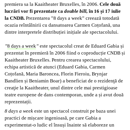
premiera sa la Kaaitheater Bruxelles, în 2006.
Cele două
lucrări vor fi prezentate ca
double bill,
în 16 și 17 iulie
la CNDB.
Prezentarea ”8 days a week” creează totodată
ocazia reîntâlnirii cu dansatoarea Carmen Coțofană, una
dintre interpretele distribuției inițiale ale spectacolului.
”
8 days a week
”
este spectacolul creat de Eduard Gabia și
prezentat în premieră în 2006 fiind o coproducție CNDB și
Kaaitheater Bruxelles. Pentru crearea spectacolului,
echipa artistică de atunci (Eduard Gabia, Carmen
Coțofană, Maria Baroncea, Florin Fieroiu, Brynjar
Bandlien și Beniamin Boar) a beneficiat de o rezidenţă de
creaţie la Kaaitheater
,
unul dintre cele mai prestigioase
teatre europene de dans contemporan, unde a și avut două
reprezentații.
8 days a week
este un spectacol construit pe baza unei
practici de mișcare ingenioasă, pe care Gabia a
experimentat-o ludic el însuși înainte să elaboreze un