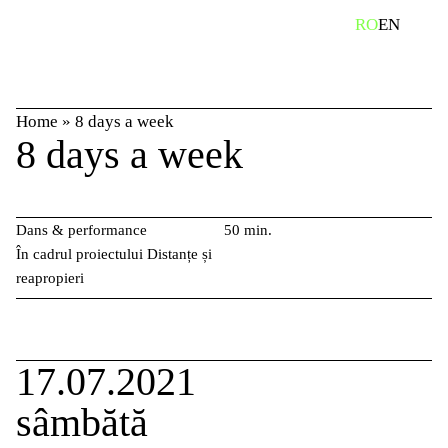
Skip
caută
RO
EN
to
content
Home
»
8 days a week
8 days a week
Dans & performance
50 min.
În cadrul proiectului Distanțe și
reapropieri
17.07.2021
sâmbătă