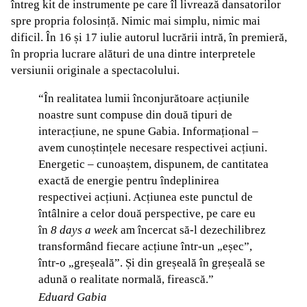
întreg kit de instrumente pe care îl livrează dansatorilor
spre propria folosință. Nimic mai simplu, nimic mai
dificil. În 16 și 17 iulie autorul lucrării intră, în premieră,
în propria lucrare alături de una dintre interpretele
versiunii originale a spectacolului.
“În realitatea lumii înconjurătoare acțiunile
noastre sunt compuse din două tipuri de
interacțiune, ne spune Gabia. Informațional –
avem cunoștințele necesare respectivei acțiuni.
Energetic – cunoaștem, dispunem, de cantitatea
exactă de energie pentru îndeplinirea
respectivei acțiuni. Acțiunea este punctul de
întâlnire a celor două perspective, pe care eu
în
8 days a week
am încercat să-l dezechilibrez
transformând fiecare acțiune într-un „eșec”,
într-o „greșeală”. Și din greșeală în greșeală se
adună o realitate normală, firească.”
Eduard Gabia