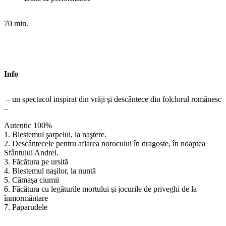
70 min.
Info
– un spectacol inspirat din vrăji şi descântece din folclorul românesc
–
Autentic 100%
1. Blestemul şarpelui, la naştere.
2. Descântecele pentru aflarea norocului în dragoste, în noaptea
Sfântului Andrei.
3. Făcătura pe ursită
4. Blestemul naşilor, la nuntă
5. Cămaşa ciumii
6. Făcătura cu legăturile mortului şi jocurile de priveghi de la
înmormântare
7. Paparudele