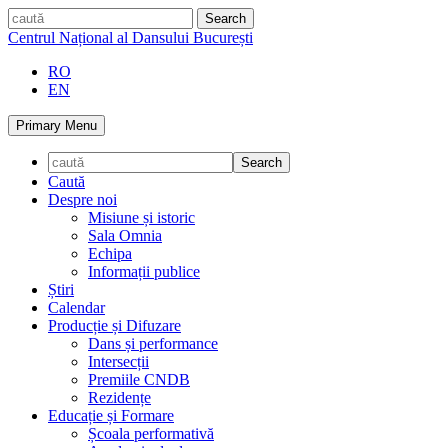
Skip
caută
to
Centrul Național al Dansului București
content
RO
EN
Primary Menu
Caută
Despre noi
Misiune și istoric
Sala Omnia
Echipa
Informații publice
Știri
Calendar
Producție și Difuzare
Dans și performance
Intersecții
Premiile CNDB
Rezidențe
Educație și Formare
Școala performativă