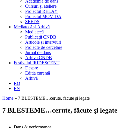
Academia de dans
Cursuri și ateliere
Proiectul RELAY
Proiectul MOVIDA
SEEDS
Mediatecă și Arhivă
Mediatecă
Publicații CNDB
Articole și interviuri
Proiecte de cercetare
Jurnal de dans
Arhiva CNDB
Festivalul IRIDESCENT
Despre
Ediția curentă
Arhivă
RO
EN
Home
»
7 BLESTEME…cerute, făcute şi legate
7 BLESTEME…cerute, făcute şi legate
Dans & performance