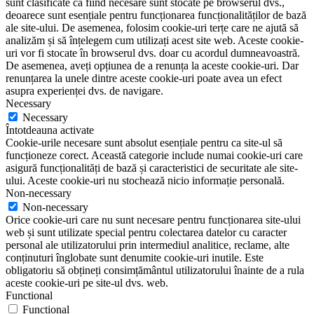
sunt clasificate ca fiind necesare sunt stocate pe browserul dvs.,
deoarece sunt esențiale pentru funcționarea funcționalităților de bază
ale site-ului. De asemenea, folosim cookie-uri terțe care ne ajută să
analizăm și să înțelegem cum utilizați acest site web. Aceste cookie-
uri vor fi stocate în browserul dvs. doar cu acordul dumneavoastră.
De asemenea, aveți opțiunea de a renunța la aceste cookie-uri. Dar
renunțarea la unele dintre aceste cookie-uri poate avea un efect
asupra experienței dvs. de navigare.
Necessary
Necessary
Întotdeauna activate
Cookie-urile necesare sunt absolut esențiale pentru ca site-ul să
funcționeze corect. Această categorie include numai cookie-uri care
asigură funcționalități de bază și caracteristici de securitate ale site-
ului. Aceste cookie-uri nu stochează nicio informație personală.
Non-necessary
Non-necessary
Orice cookie-uri care nu sunt necesare pentru funcționarea site-ului
web și sunt utilizate special pentru colectarea datelor cu caracter
personal ale utilizatorului prin intermediul analitice, reclame, alte
conținuturi înglobate sunt denumite cookie-uri inutile. Este
obligatoriu să obțineți consimțământul utilizatorului înainte de a rula
aceste cookie-uri pe site-ul dvs. web.
Functional
Functional