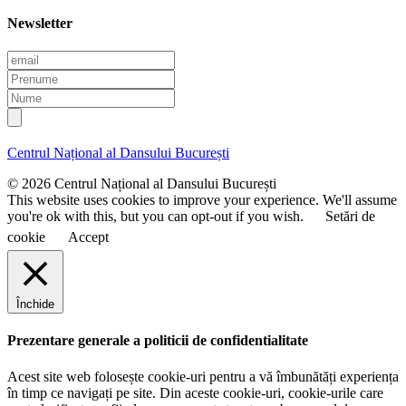
Newsletter
E
m
P
a
r
N
i
e
u
l
n
m
u
e
Centrul Național al Dansului București
m
e
© 2026 Centrul Național al Dansului București
This website uses cookies to improve your experience. We'll assume
you're ok with this, but you can opt-out if you wish.
Setări de
cookie
Accept
Închide
Prezentare generale a politicii de confidentialitate
Acest site web folosește cookie-uri pentru a vă îmbunătăți experiența
în timp ce navigați pe site. Din aceste cookie-uri, cookie-urile care