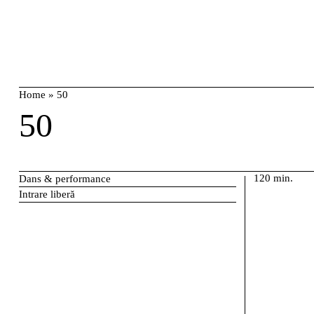
Skip
caută
to
content
Home
»
50
50
120 min.
Dans & performance
Intrare liberă