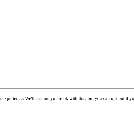
 experience. We'll assume you're ok with this, but you can opt-out if y
Informații publice
Termeni și condiții
Politica de confidențialitate