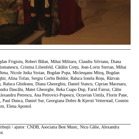
dan Frigioiu, Robert Bălan, Mihai Militaru, Claudiu Silvianu, Diana
omanescu, Cristina Lilienfeld, Cătălin Crețu, Jean-Lorin Sterian, Mihai
 Dima, Nicole Jutka Stoian, Bogdan Popa, Micleuşanu Mitoş, Bogdan
hir, Alina Tofan, Sergiu Corbu Boldor, Raluca Ionela Roșu, Răzvan
Raluca Ghideanu, Diana Gheorghiu, Daniel Stancu, Ciprian Macesaru,
andra Dascălu, Matei Gheorghe, Reka Csapo Dup, Farid Fairuz, Călin
Alexandru Petrescu, Ana Petrovici-Popescu, Octavian Untila, Florin Pane,
, Paul Dunca, Daniel Sur, Georgiana Dobre & Kjersti Vetterstad, Cosmin
m, Elena Apostol.
ibuții / ajutor:
CNDB, Asociatia Best Music, Nicu Gălie, Alexandra
nt.