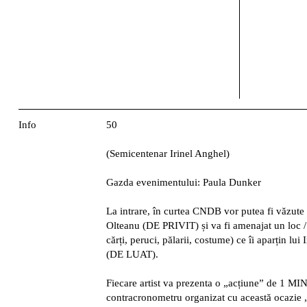
Info
50
(Semicentenar Irinel Anghel)
Gazda evenimentului: Paula Dunker
La intrare, în curtea CNDB vor putea fi văzute
Olteanu (DE PRIVIT) și va fi amenajat un loc /
cărți, peruci, pălarii, costume) ce îi aparțin lui I
(DE LUAT).
Fiecare artist va prezenta o „acțiune” de 1 MI
contracronometru organizat cu această ocazie 