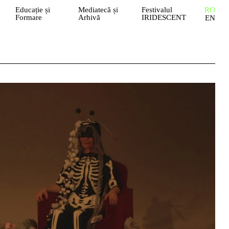
Educație și
Mediatecă și
Festivalul
RO
Formare
Arhivă
IRIDESCENT
EN