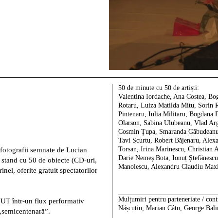
50 de minute cu 50 de artiști:
Valentina Iordache, Ana Costea, Bog
Rotaru, Luiza Matilda Mitu, Sorin R
Pintenaru, Iulia Militaru, Bogdana
Olarson, Sabina Ulubeanu, Vlad Arg
Cosmin Țupa, Smaranda Găbudeanu, 
Tavi Scurtu, Robert Băjenaru, Alex
Torsan, Irina Marinescu, Christian 
 fotografii semnate de Lucian
Darie Nemeș Bota, Ionuț Ștefănescu
 stand cu 50 de obiecte (CD-uri,
Manolescu, Alexandru Claudiu Maxi
rinel, oferite gratuit spectatorilor
Mulțumiri pentru parteneriate / contr
NUT într-un flux performativ
Nășcuțiu, Marian Câtu, George Bali
„semicentenară”.