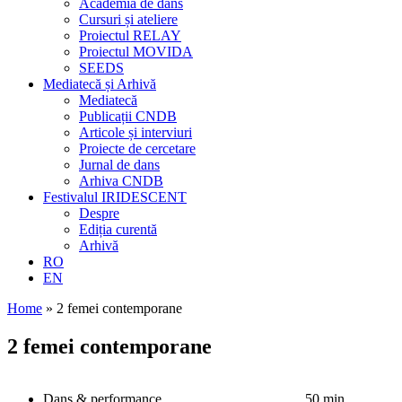
Academia de dans
Cursuri și ateliere
Proiectul RELAY
Proiectul MOVIDA
SEEDS
Mediatecă și Arhivă
Mediatecă
Publicații CNDB
Articole și interviuri
Proiecte de cercetare
Jurnal de dans
Arhiva CNDB
Festivalul IRIDESCENT
Despre
Ediția curentă
Arhivă
RO
EN
Home
»
2 femei contemporane
2 femei contemporane
Dans & performance
50 min.