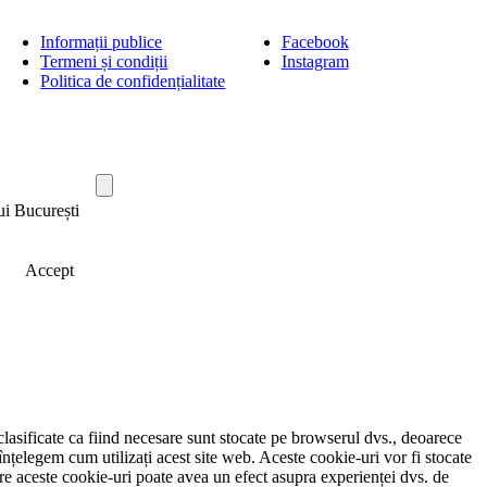
Informații publice
Facebook
Termeni și condiții
Instagram
Politica de confidențialitate
ui București
Accept
clasificate ca fiind necesare sunt stocate pe browserul dvs., deoarece
înțelegem cum utilizați acest site web. Aceste cookie-uri vor fi stocate
e aceste cookie-uri poate avea un efect asupra experienței dvs. de