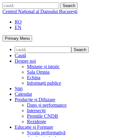
Skip
caută
to
Centrul Național al Dansului București
content
RO
EN
Primary Menu
Caută
Despre noi
Misiune și istoric
Sala Omnia
Echipa
Informații publice
Știri
Calendar
Producție și Difuzare
Dans și performance
Intersecții
Premiile CNDB
Rezidențe
Educație și Formare
Școala performativă