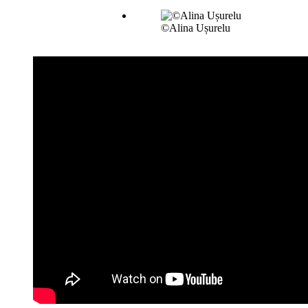
©Alina Ușurelu