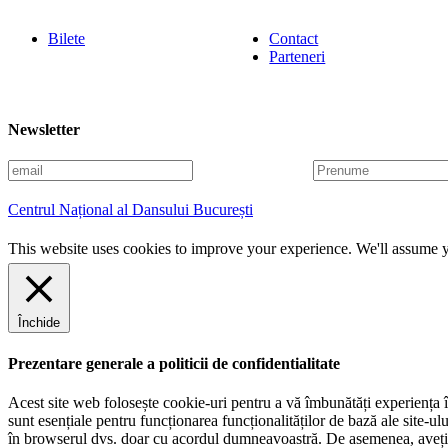
Bilete
Contact
Parteneri
Newsletter
E
P
m
r
a
e
Centrul Național al Dansului București
i
n
l
u
This website uses cookies to improve your experience. We'll assume yo
m
e
Închide
Prezentare generale a politicii de confidentialitate
Acest site web folosește cookie-uri pentru a vă îmbunătăți experiența în
sunt esențiale pentru funcționarea funcționalităților de bază ale site-u
în browserul dvs. doar cu acordul dumneavoastră. De asemenea, aveți op