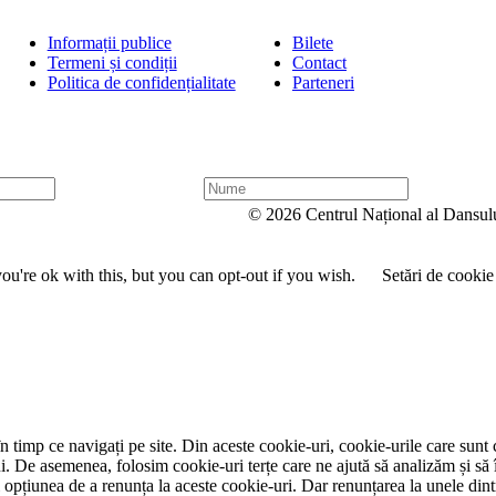
Informații publice
Bilete
Termeni și condiții
Contact
Politica de confidențialitate
Parteneri
N
u
© 2026 Centrul Național al Dansul
m
e
u're ok with this, but you can opt-out if you wish.
Setări de cookie
 timp ce navigați pe site. Din aceste cookie-uri, cookie-urile care sunt 
lui. De asemenea, folosim cookie-uri terțe care ne ajută să analizăm și să 
țiunea de a renunța la aceste cookie-uri. Dar renunțarea la unele dintr