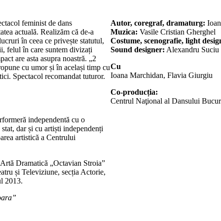
ctacol feminist de dans
Autor, coregraf, dramaturg:
Ioan
tatea actuală. Realizăm că de-a
Muzica:
Vasile Cristian Gherghel
cruri în ceea ce privește statutul,
Costume, scenografie, light desig
i, felul în care suntem divizați
Sound designer:
Alexandru Suciu
mpact are asta asupra noastră. „2
Cu
ropune cu umor și în același timp cu
Ioana Marchidan, Flavia Giurgiu
tici. Spectacol recomandat tuturor.
Co-producția:
Centrul Naţional al Dansului Bucu
erformeră independentă cu o
 stat, dar și cu artiști independenți
area artistică a Centrului
i Artă Dramatică „Octavian Stroia”
tru și Televiziune, secția Actorie,
ul 2013.
oara”