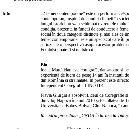
Info
„2 femei contemporane” este un performance/spe
contemporan, inspirat de condiția femeii în socie
lungul istoriei nu s-au schimbat extrem de multe lu
condiția, prezența în funcții de conducere a femei
social în două categorii distincte și mai ales ce i
femei contemporane” este un spectacol care îți p
seriozitate o perspectivă asupra acestor problema
Feminist poate fi și un bărbat.
Bio
Ioana Marchidan este coregrafă, dansatoare și p
experiență de lucru de peste 14 ani în instituții de
din România și străinătate. În prezent este directo
Independent Coregrafic LINOTIP.
Flavia Giurgiu a absolvit Liceul de Coregrafie ș
din Cluj-Napoca în anul 2010 și Facultatea de Tea
Universitatea Babeș-Bolyai, Cluj-Napoca, în an
În cadrul proiectului „CNDB în turneu la Timiș