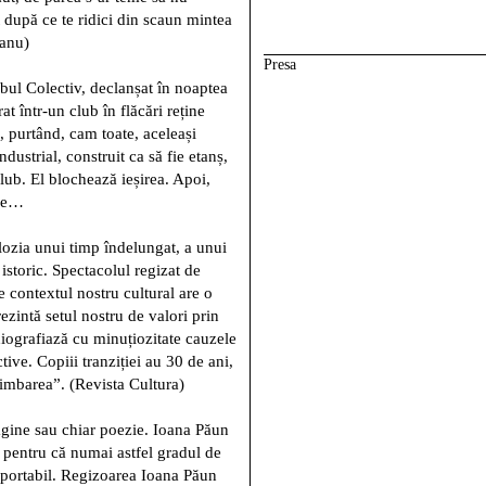
 după ce te ridici din scaun mintea
eanu)
Presa
bul Colectiv, declanșat în noaptea
 într-un club în flăcări reține
 purtând, cam toate, aceleași
ustrial, construit ca să fie etanș,
 club. El blochează ieșirea. Apoi,
ile…
lozia unui timp îndelungat, a unui
istoric. Spectacolul regizat de
e contextul nostru cultural are o
rezintă setul nostru de valori prin
diografiază cu minuțiozitate cauzele
ve. Copiii tranziției au 30 de ani,
himbarea”. (Revista Cultura)
gine sau chiar poezie. Ioana Păun
, pentru că numai astfel gradul de
suportabil. Regizoarea Ioana Păun