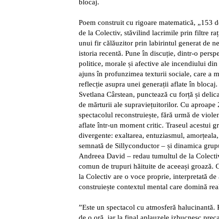
blocaj.
Poem construit cu rigoare matematică, „153 
de la Colectiv, stăvilind lacrimile prin filtre ra
unui fir călăuzitor prin labirintul generat de 
istoria recentă. Pune în discuție, dintr-o perspe
politice, morale și afective ale incendiului d
ajuns în profunzimea texturii sociale, care a
reflecție asupra unei generații aflate în blocaj
Svetlana Cârstean, punctează cu forță și deli
de mărturii ale supraviețuitorilor. Cu aproape 
spectacolul reconstruiește, fără urmă de viole
aflate într-un moment critic. Traseul acestui gr
divergente: exaltarea, entuziasmul, amorțeala,
semnată de Sillyconductor – și dinamica grupu
Andreea David – redau tumultul de la Colectiv
comun de trupuri hăituite de aceeași groază. C
la Colectiv are o voce proprie, interpretată d
construiește contextul mental care domină real
”Este un spectacol cu atmosferă halucinantă.
de o oră, iar la final aplauzele izbucnesc prec