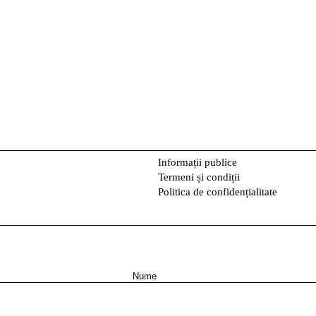
Informații publice
Termeni și condiții
Politica de confidențialitate
N
u
m