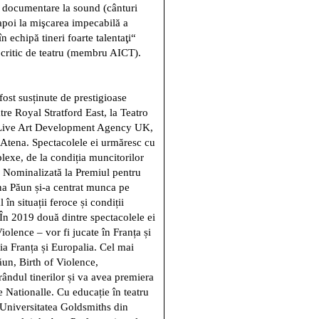
la documentare la sound (cânturi
 apoi la mişcarea impecabilă a
 echipă tineri foarte talentaţi“
i critic de teatru (membru AICT).
fost susținute de prestigioase
atre Royal Stratford East, la Teatro
 Live Art Development Agency UK,
Atena. Spectacolele ei urmăresc cu
lexe, de la condiția muncitorilor
ze. Nominalizată la Premiul pentru
na Păun și-a centrat munca pe
n situații feroce și condiții
În 2019 două dintre spectacolele ei
olence – vor fi jucate în Franța și
a Franța și Europalia. Cel mai
ăun, Birth of Violence,
ândul tinerilor și va avea premiera
e Nationalle. Cu educație în teatru
 Universitatea Goldsmiths din