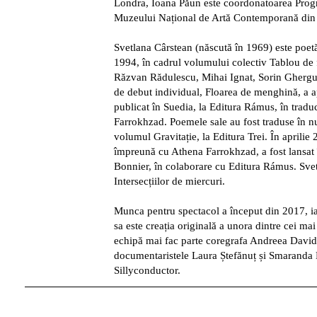
Londra, Ioana Păun este coordonatoarea Progr
Muzeului Național de Artă Contemporană din 
Svetlana Cârstean (născută în 1969) este poetă
1994, în cadrul volumului colectiv Tablou de f
Răzvan Rădulescu, Mihai Ignat, Sorin Ghergu
de debut individual, Floarea de menghină, a ap
publicat în Suedia, la Editura Rámus, în trad
Farrokhzad. Poemele sale au fost traduse în n
volumul Gravitație, la Editura Trei. În aprilie
împreună cu Athena Farrokhzad, a fost lansat 
Bonnier, în colaborare cu Editura Rámus. Svet
Intersecțiilor de miercuri.
Munca pentru spectacol a început din 2017, ia
sa este creația originală a unora dintre cei mai
echipă mai fac parte coregrafa Andreea David,
documentaristele Laura Ștefănuț și Smaranda 
Sillyconductor.