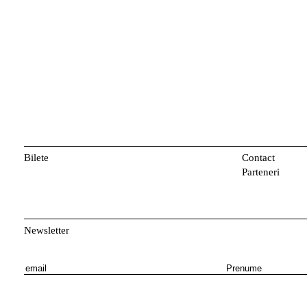
Bilete
Contact
Parteneri
Newsletter
E
P
m
r
a
e