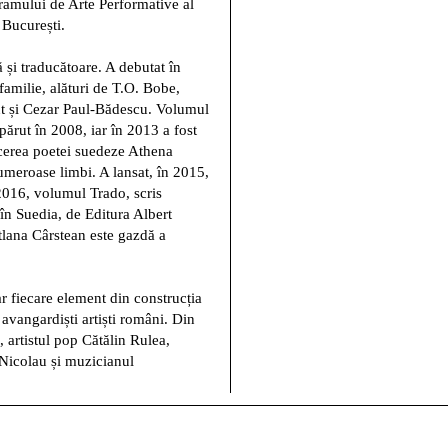
amului de Arte Performative al
București.
 și traducătoare. A debutat în
amilie, alături de T.O. Bobe,
t și Cezar Paul-Bădescu. Volumul
ărut în 2008, iar în 2013 a fost
ucerea poetei suedeze Athena
umeroase limbi. A lansat, în 2015,
 2016, volumul Trado, scris
în Suedia, de Editura Albert
lana Cârstean este gazdă a
r fiecare element din construcția
 avangardiști artiști români. Din
 artistul pop Cătălin Rulea,
Nicolau și muzicianul