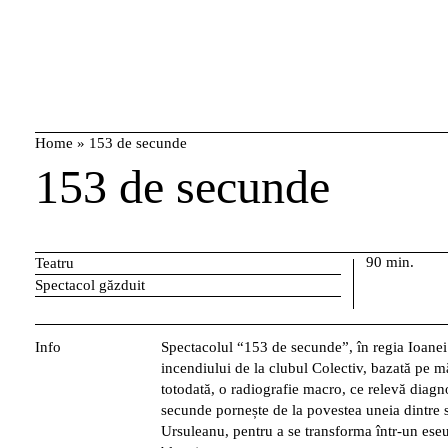
Skip
caută
to
content
Home
»
153 de secunde
153 de secunde
90 min.
Teatru
Spectacol găzduit
Info
Spectacolul “153 de secunde”, în regia Ioanei 
incendiului de la clubul Colectiv, bazată pe măr
totodată, o radiografie macro, ce relevă diagn
secunde pornește de la povestea uneia dintre s
Ursuleanu, pentru a se transforma într-un eseu