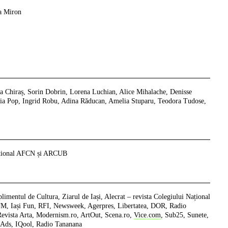
a Miron
dia Chiraș, Sorin Dobrin, Lorena Luchian, Alice Mihalache, Denisse
ria Pop, Ingrid Robu, Adina Răducan, Amelia Stuparu, Teodora Tudose,
Național AFCN și ARCUB
limentul de Cultura, Ziarul de Iași, Alecrat – revista Colegiului Național
 FM, Iași Fun, RFI, Newsweek, Agerpres, Libertatea, DOR, Radio
Revista Arta, Modernism.ro, ArtOut, Scena.ro,
Vice.com
, Sub25, Sunete,
QAds, IQool, Radio Tananana