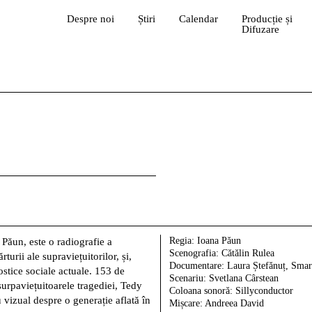
Despre noi
Știri
Calendar
Producție și
Difuzare
Regia:
Ioana Păun
Păun, este o radiografie a
Scenografia:
Cătălin Rulea
turii ale supraviețuitorilor, și,
Documentare:
Laura Ștefănuț, Smar
ostice sociale actuale. 153 de
Scenariu:
Svetlana Cârstean
urpaviețuitoarele tragediei, Tedy
Coloana sonoră:
Sillyconductor
 vizual despre o generație aflată în
Mișcare:
Andreea David