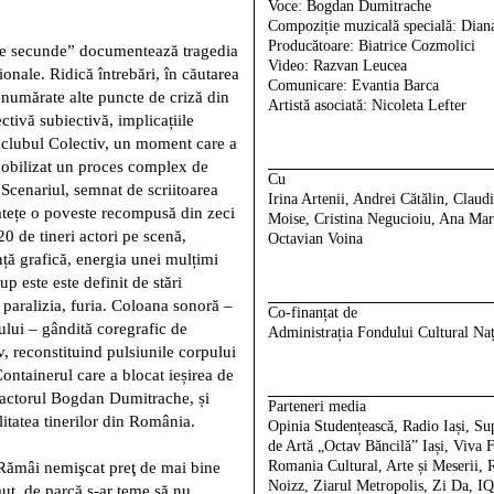
Voce:
Bogdan Dumitrache
Compoziție muzicală specială:
Dian
Producătoare:
Biatrice Cozmolici
de secunde” documentează tragedia
Video:
Razvan Leucea
ționale. Ridică întrebări, în căutarea
Comunicare:
Evantia Barca
nenumărate alte puncte de criză din
Artistă asociată:
Nicoleta Lefter
ctivă subiectivă, implicațiile
in clubul Colectiv, un moment care a
 mobilizat un proces complex de
Cu
. Scenariul, semnat de scriitoarea
Irina Artenii, Andrei Cătălin, Clau
catețe o poveste recompusă din zeci
Moise, Cristina Negucioiu, Ana Ma
20 de tineri actori pe scenă,
Octavian Voina
nță grafică, energia unei mulțimi
up este este definit de stări
 paralizia, furia. Coloana sonoră –
Co-finanțat de
lui – gândită coregrafic de
Administrația Fondului Cultural 
, reconstituind pulsiunile corpului
ontainerul care a blocat ieșirea de
e actorul Bogdan Dumitrache, și
Parteneri media
itatea tinerilor din România.
Opinia Studențească, Radio Iași, Sup
de Artă „Octav Băncilă” Iași, Viva
Romania Cultural, Arte și Meserii, 
 Rămâi nemişcat preţ de mai bine
Noizz, Ziarul Metropolis, Zi Da, I
aut, de parcă s-ar teme să nu