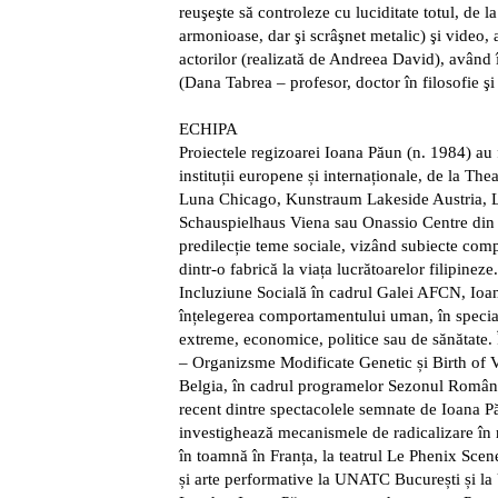
reuşeşte să controleze cu luciditate totul, de 
armonioase, dar şi scrâşnet metalic) şi video,
actorilor (realizată de Andreea David), având în
(Dana Tabrea – profesor, doctor în filosofie ş
ECHIPA
Proiectele regizoarei Ioana Păun (n. 1984) au 
instituții europene și internaționale, de la The
Luna Chicago, Kunstraum Lakeside Austria,
Schauspielhaus Viena sau Onassio Centre din 
predilecție teme sociale, vizând subiecte comp
dintr-o fabrică la viața lucrătoarelor filipine
Incluziune Socială în cadrul Galei AFCN, Ioa
înțelegerea comportamentului uman, în special î
extreme, economice, politice sau de sănătate. 
– Organizsme Modificate Genetic și Birth of Vi
Belgia, în cadrul programelor Sezonul Români
recent dintre spectacolele semnate de Ioana P
investighează mecanismele de radicalizare în r
în toamnă în Franța, la teatrul Le Phenix Scen
și arte performative la UNATC București și la