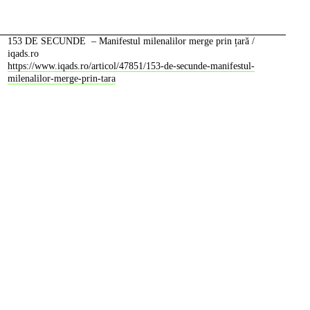
153 DE SECUNDE – Manifestul milenalilor merge prin țară /
iqads.ro
https://www.iqads.ro/articol/47851/153-de-secunde-manifestul-
milenalilor-merge-prin-tara