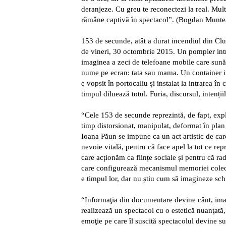
deranjeze. Cu greu te reconectezi la real. Mult
rămâne captivă în spectacol”. (Bogdan Munt
153 de secunde, atât a durat incendiul din Clu
de vineri, 30 octombrie 2015. Un pompier intrat
imaginea a zeci de telefoane mobile care sună,
nume pe ecran: tata sau mama. Un container ind
e vopsit în portocaliu și instalat la intrarea în
timpul diluează totul. Furia, discursul, intenți
“Cele 153 de secunde reprezintă, de fapt, exp
timp distorsionat, manipulat, deformat în plan 
Ioana Păun se impune ca un act artistic de car
nevoie vitală, pentru că face apel la tot ce rep
care acționăm ca ființe sociale și pentru că ra
care configurează mecanismul memoriei colecti
e timpul lor, dar nu știu cum să imagineze sc
“Informaţia din documentare devine cânt, ima
realizează un spectacol cu o estetică nuanţată
emoţie pe care îl suscită spectacolul devine 