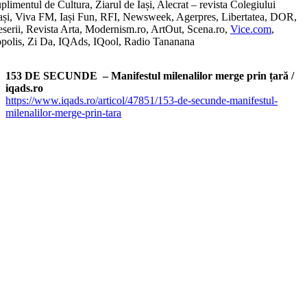
limentul de Cultura, Ziarul de Iași, Alecrat – revista Colegiului
Iași, Viva FM, Iași Fun, RFI, Newsweek, Agerpres, Libertatea, DOR,
serii, Revista Arta, Modernism.ro, ArtOut, Scena.ro,
Vice.com
,
opolis, Zi Da, IQAds, IQool, Radio Tananana
153 DE SECUNDE – Manifestul milenalilor merge prin țară /
iqads.ro
https://www.iqads.ro/articol/47851/153-de-secunde-manifestul-
milenalilor-merge-prin-tara