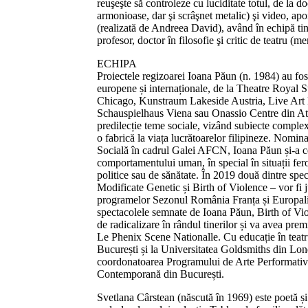
reuşeşte să controleze cu luciditate totul, de la 
armonioase, dar şi scrâşnet metalic) şi video, apo
(realizată de Andreea David), având în echipă tin
profesor, doctor în filosofie şi critic de teatru 
ECHIPA
Proiectele regizoarei Ioana Păun (n. 1984) au fost 
europene și internaționale, de la Theatre Royal S
Chicago, Kunstraum Lakeside Austria, Live A
Schauspielhaus Viena sau Onassio Centre din At
predilecție teme sociale, vizând subiecte complexe
o fabrică la viața lucrătoarelor filipineze. Nomin
Socială în cadrul Galei AFCN, Ioana Păun și-a c
comportamentului uman, în special în situații fer
politice sau de sănătate. În 2019 două dintre spe
Modificate Genetic și Birth of Violence – vor fi j
programelor Sezonul România Franța și Europalia
spectacolele semnate de Ioana Păun, Birth of Vi
de radicalizare în rândul tinerilor și va avea prem
Le Phenix Scene Nationalle. Cu educație în teat
București și la Universitatea Goldsmiths din Lon
coordonatoarea Programului de Arte Performativ
Contemporană din București.
Svetlana Cârstean (născută în 1969) este poetă și