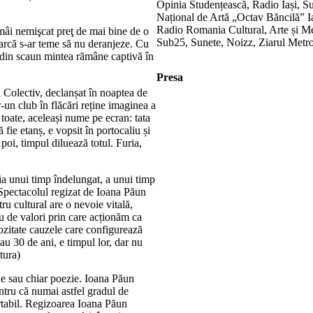
Opinia Studențească, Radio Iași, Sup
Național de Artă „Octav Băncilă” 
Radio Romania Cultural, Arte și Me
mâi nemişcat preţ de mai bine de o
Sub25, Sunete, Noizz, Ziarul Metr
parcă s-ar teme să nu deranjeze. Cu
i din scaun mintea rămâne captivă în
Presa
 Colectiv, declanșat în noaptea de
-un club în flăcări reține imaginea a
toate, aceleași nume pe ecran: tata
fie etanș, e vopsit în portocaliu și
Apoi, timpul diluează totul. Furia,
ia unui timp îndelungat, a unui timp
 Spectacolul regizat de Ioana Păun
ru cultural are o nevoie vitală,
ru de valori prin care acționăm ca
iozitate cauzele care configurează
au 30 de ani, e timpul lor, dar nu
tura)
e sau chiar poezie. Ioana Păun
ntru că numai astfel gradul de
rtabil. Regizoarea Ioana Păun