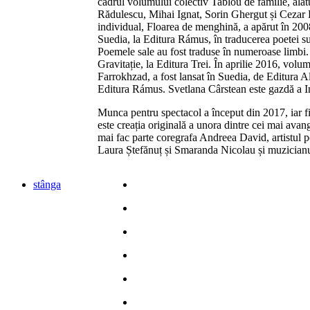
cadrul volumului colectiv Tablou de familie, ală
Rădulescu, Mihai Ignat, Sorin Ghergut și Cezar
individual, Floarea de menghină, a apărut în 2008,
Suedia, la Editura Rámus, în traducerea poetei 
Poemele sale au fost traduse în numeroase limbi.
Gravitație, la Editura Trei. În aprilie 2016, vol
Farrokhzad, a fost lansat în Suedia, de Editura A
Editura Rámus. Svetlana Cârstean este gazdă a Int
Munca pentru spectacol a început din 2017, iar fi
este creația originală a unora dintre cei mai avang
mai fac parte coregrafa Andreea David, artistul 
Laura Ștefănuț și Smaranda Nicolau și muzicianu
stânga