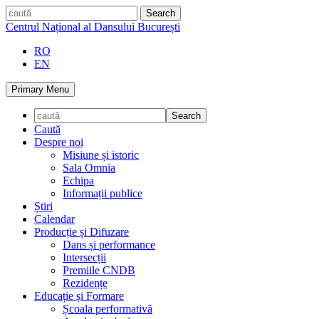
Skip
caută
to
Centrul Național al Dansului București
content
RO
EN
Primary Menu
Caută
Despre noi
Misiune și istoric
Sala Omnia
Echipa
Informații publice
Știri
Calendar
Producție și Difuzare
Dans și performance
Intersecții
Premiile CNDB
Rezidențe
Educație și Formare
Școala performativă