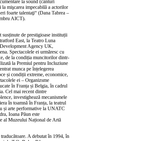
documentare la sound (cânturi
i la mişcarea impecabilă a actorilor
eri foarte talentaţi“ (Dana Tabrea –
(membru AICT).
susținute de prestigioase instituții
tratford East, la Teatro Luna
rt Development Agency UK,
ena. Spectacolele ei urmăresc cu
, de la condiția muncitorilor dintr-
alizată la Premiul pentru Incluziune
entrat munca pe înțelegerea
oce și condiții extreme, economice,
ctacolele ei – Organizsme
ucate în Franța și Belgia, în cadrul
. Cel mai recent dintre
olence, investighează mecanismele
iera în toamnă în Franța, la teatrul
ru și arte performative la UNATC
dra, Ioana Păun este
e al Muzeului Național de Artă
 traducătoare. A debutat în 1994, în