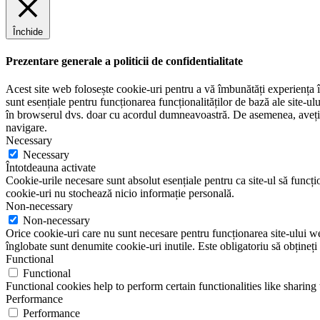
Închide
Prezentare generale a politicii de confidentialitate
Acest site web folosește cookie-uri pentru a vă îmbunătăți experiența în
sunt esențiale pentru funcționarea funcționalităților de bază ale site-u
în browserul dvs. doar cu acordul dumneavoastră. De asemenea, aveți op
navigare.
Necessary
Necessary
Întotdeauna activate
Cookie-urile necesare sunt absolut esențiale pentru ca site-ul să funcțio
cookie-uri nu stochează nicio informație personală.
Non-necessary
Non-necessary
Orice cookie-uri care nu sunt necesare pentru funcționarea site-ului web 
înglobate sunt denumite cookie-uri inutile. Este obligatoriu să obțineți
Functional
Functional
Functional cookies help to perform certain functionalities like sharing 
Performance
Performance