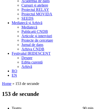
Academia de dans
Cursuri și ateliere
Proiectul RELAY
Proiectul MOVIDA
SEEDS
Mediatecă și Arhivă
Mediatecă
Publicații CNDB
Articole și interviuri
Proiecte de cercetare
Jurnal de dans
Arhiva CNDB
Festivalul IRIDESCENT
Despre
Ediția curentă
Arhivă
RO
EN
Home
»
153 de secunde
153 de secunde
Teatru
90 min.