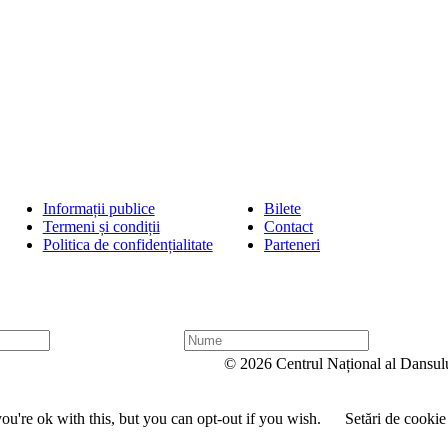
Informații publice
Bilete
Termeni și condiții
Contact
Politica de confidențialitate
Parteneri
N
u
© 2026 Centrul Național al Dansul
m
e
u're ok with this, but you can opt-out if you wish.
Setări de cookie