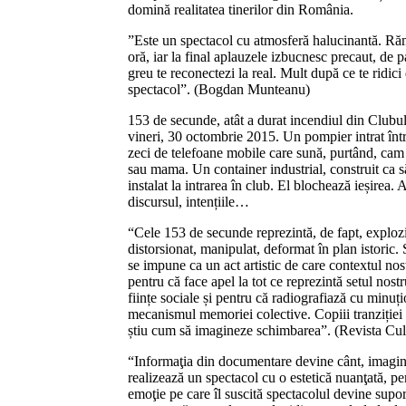
domină realitatea tinerilor din România.
”Este un spectacol cu atmosferă halucinantă. Ră
oră, iar la final aplauzele izbucnesc precaut, de 
greu te reconectezi la real. Mult după ce te ridic
spectacol”. (Bogdan Munteanu)
153 de secunde, atât a durat incendiul din Clubul
vineri, 30 octombrie 2015. Un pompier intrat într
zeci de telefoane mobile care sună, purtând, cam 
sau mama. Un container industrial, construit ca să 
instalat la intrarea în club. El blochează ieșirea. 
discursul, intențiile…
“Cele 153 de secunde reprezintă, de fapt, exploz
distorsionat, manipulat, deformat în plan istoric.
se impune ca un act artistic de care contextul nost
pentru că face apel la tot ce reprezintă setul nost
ființe sociale și pentru că radiografiază cu minuț
mecanismul memoriei colective. Copiii tranziției 
știu cum să imagineze schimbarea”. (Revista Cul
“Informaţia din documentare devine cânt, imagin
realizează un spectacol cu o estetică nuanţată, pe
emoţie pe care îl suscită spectacolul devine supo