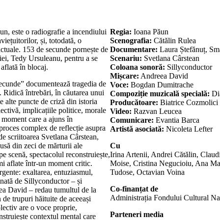
n, este o radiografie a incendiului
Regia:
Ioana Păun
iețuitorilor, și, totodată, o
Scenografia:
Cătălin Rulea
 actuale. 153 de secunde pornește de
Documentare:
Laura Ștefănuț, Sm
diei, Tedy Ursuleanu, pentru a se
Scenariu:
Svetlana Cârstean
aflată în blocaj.
Coloana sonoră:
Sillyconductor
Mișcare:
Andreea David
secunde” documentează tragedia de
Voce:
Bogdan Dumitrache
e. Ridică întrebări, în căutarea unui
Compoziție muzicală specială:
Di
e alte puncte de criză din istoria
Producătoare:
Biatrice Cozmolici
ectivă, implicațiile politice, morale
Video:
Razvan Leucea
un moment care a ajuns în
Comunicare:
Evantia Barca
 proces complex de reflecție asupra
Artistă asociată:
Nicoleta Lefter
 de scriitoarea Svetlana Cârstean,
usă din zeci de mărturii ale
Cu
 pe scenă, spectacolul reconstruiește,
Irina Artenii, Andrei Cătălin, Cla
i aflate într-un moment critic.
Moise, Cristina Negucioiu, Ana Ma
ergente: exaltarea, entuziasmul,
Tudose, Octavian Voina
nată de Sillyconductor – și
Co-finanțat de
ea David – redau tumultul de la
Administrația Fondului Cultural
 de trupuri hăituite de aceeași
lectiv are o voce proprie,
Parteneri media
nstruiește contextul mental care