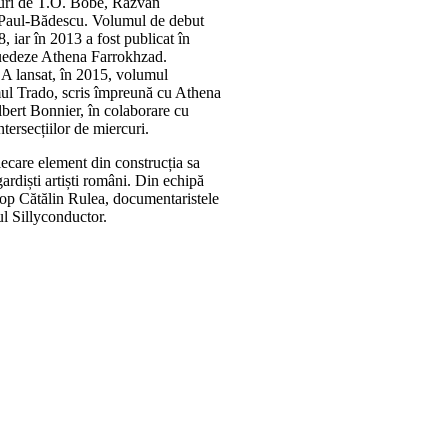
turi de T.O. Bobe, Răzvan
 Paul-Bădescu. Volumul de debut
 iar în 2013 a fost publicat în
suedeze Athena Farrokhzad.
 A lansat, în 2015, volumul
umul Trado, scris împreună cu Athena
lbert Bonnier, în colaborare cu
ersecțiilor de miercuri.
ecare element din construcția sa
ardiști artiști români. Din echipă
pop Cătălin Rulea, documentaristele
l Sillyconductor.