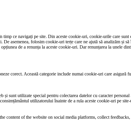
 timp ce navigați pe site. Din aceste cookie-uri, cookie-urile care sunt 
lui. De asemenea, folosim cookie-uri terțe care ne ajută să analizăm și să 
țiunea de a renunța la aceste cookie-uri. Dar renunțarea la unele dintr
neze corect. Această categorie include numai cookie-uri care asigură funcț
și sunt utilizate special pentru colectarea datelor cu caracter personal al
 consimțământul utilizatorului înainte de a rula aceste cookie-uri pe site
the content of the website on social media platforms, collect feedbacks, 