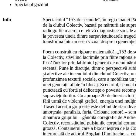
Spectacol găzduit
Info
Spectacolul “153 de secunde”, în regia Ioanei Pău
de la clubul Colectiv, bazată pe mărturii ale suprav
radiografie macro, ce relevă diagnostice sociale
la povestea uneia dintre surpaviețuitoarele trage
transforma într-un eseu vizual despre o generație 
Poem construit cu rigoare matematică, „153 de 
la Colectiv, stăvilind lacrimile prin filtre rațional
fir călăuzitor prin labirintul generat de nenumărat
recentă. Pune în discuție, dintr-o perspectivă subi
și afective ale incendiului din clubul Colectiv, 
profunzimea texturii sociale, care a mobilizat un
unei generații aflate în blocaj. Scenariul, semnat
punctează cu forță și delicatețe o poveste recomp
supraviețuitorilor. Cu aproape 20 de tineri actori
fără urmă de violență grafică, energia unei mulțim
Traseul acestui grup este este definit de stări div
amorțeala, paralizia, furia. Coloana sonoră – sem
dinamica grupului – gândită coregrafic de Andre
Colectiv, reconstituind pulsiunile corpului comun
groază. Containerul care a blocat ieșirea de la Co
interpretată de actorul Bogdan Dumitrache, și co