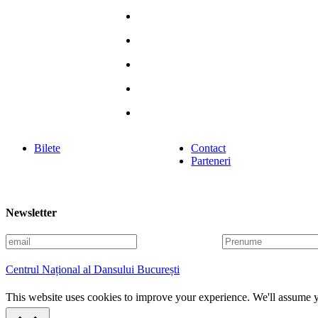
Bilete
Contact
Parteneri
Newsletter
E
P
m
r
a
e
Centrul Național al Dansului București
i
n
l
u
This website uses cookies to improve your experience. We'll assume yo
m
e