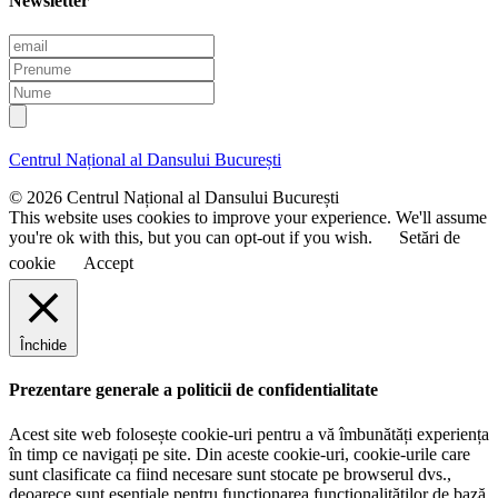
Newsletter
E
m
P
a
r
N
i
e
u
l
n
m
u
e
Centrul Național al Dansului București
m
e
© 2026 Centrul Național al Dansului București
This website uses cookies to improve your experience. We'll assume
you're ok with this, but you can opt-out if you wish.
Setări de
cookie
Accept
Închide
Prezentare generale a politicii de confidentialitate
Acest site web folosește cookie-uri pentru a vă îmbunătăți experiența
în timp ce navigați pe site. Din aceste cookie-uri, cookie-urile care
sunt clasificate ca fiind necesare sunt stocate pe browserul dvs.,
deoarece sunt esențiale pentru funcționarea funcționalităților de bază