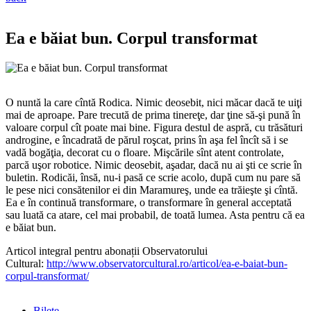
Ea e băiat bun. Corpul transformat
O nuntă la care cîntă Rodica. Nimic deosebit, nici măcar dacă te uiţi
mai de aproape. Pare trecută de prima tinereţe, dar ţine să-şi pună în
valoare corpul cît poate mai bine. Figura destul de aspră, cu trăsături
androgine, e încadrată de părul roşcat, prins în aşa fel încît să i se
vadă bogăţia, decorat cu o floare. Mişcările sînt atent controlate,
parcă uşor robotice. Nimic deosebit, aşadar, dacă nu ai şti ce scrie în
buletin. Rodicăi, însă, nu-i pasă ce scrie acolo, după cum nu pare să
le pese nici consătenilor ei din Maramureş, unde ea trăieşte şi cîntă.
Ea e în continuă transformare, o transformare în general acceptată
sau luată ca atare, cel mai probabil, de toată lumea. Asta pentru că ea
e băiat bun.
Articol integral pentru abonații Observatorului
Cultural:
http://www.observatorcultural.ro/articol/ea-e-baiat-bun-
corpul-transformat/
Bilete