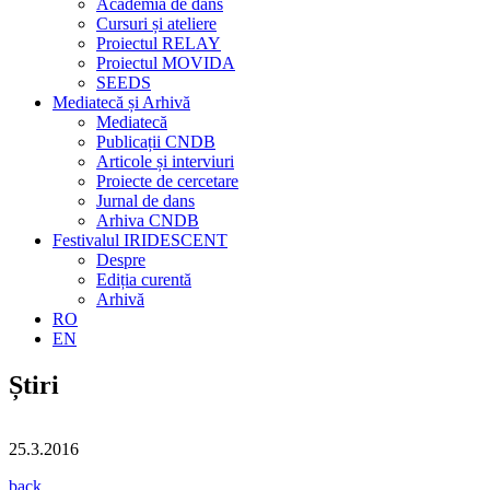
Academia de dans
Cursuri și ateliere
Proiectul RELAY
Proiectul MOVIDA
SEEDS
Mediatecă și Arhivă
Mediatecă
Publicații CNDB
Articole și interviuri
Proiecte de cercetare
Jurnal de dans
Arhiva CNDB
Festivalul IRIDESCENT
Despre
Ediția curentă
Arhivă
RO
EN
Știri
25.3.2016
back