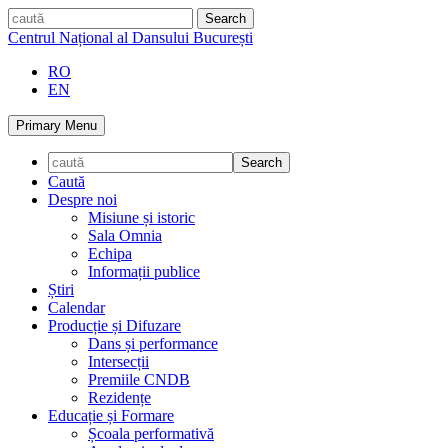
Skip
caută
to
Centrul Național al Dansului București
content
RO
EN
Primary Menu
Caută
Despre noi
Misiune și istoric
Sala Omnia
Echipa
Informații publice
Știri
Calendar
Producție și Difuzare
Dans și performance
Intersecții
Premiile CNDB
Rezidențe
Educație și Formare
Școala performativă